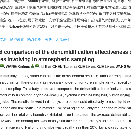
切割器、加热带、Nafion干燥管、硅胶干燥管4种干燥装置的除湿效果和影响因素。结
除液态水, 主要用于痕量气体和细颗粒物; 加热带快速降低样品空气的相对湿度, 但波动
~40%, 用于热稳定污染物; Nafion干燥管除湿效率通常小于20%, 适用于各种痕量气
定, 在50%左右, 用于颗粒物。几种干燥装置的使用均会引起痕量气体的损失, 其中加
切割器和Nafion干燥管不超过10%，甚至低于5%。不同干燥技术各有其适用性和优缺点
技术
除湿装置
除湿效率
损失
大气采样
d comparison of the dehumidification effectiveness 
es involving in atmospheric sampling
,
WANG Xinfeng
,
LI Rui
,
CHEN Tianshu XUE Likun
,
XUE Likun
,
WANG We
gh humidity and fog water can affect the measurement results of atmospheric polluta
nstruments. Therefore, it was necessary to dehumidify the sample air with specific 
en sampling. This study tested and compared the dehumidification effectiveness 
ctors of four common drying devices, i.e., cyclone cutter, heating belt, Nafion drying
g tube. The results showed that the cyclone cutter could effectively remove liquid w
 gases and fine particulate matters. The heating belt quickly reduced the relative hu
owever, the relatively humidity exhibited large fluctuation. The average dehumidifica
~40%. The heating belt was mainly suitable for the thermally stable pollutants. T
on efficiency of Nafion drying tube was usually less than 20%, but it was suitable for