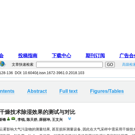
文章快速检索
高级检
 128-136 DOI:
10.6040/j.issn.1672-3961.0.2018.103
ntents
Abstract
Full text
Figures/Tables
干燥技术除湿效果的测试与对比
新锋
,
李锐
,
陈天舒
,
薛丽坤
,
王文兴
云雾影响大气污染物的测量结果, 甚至损坏测量设备, 因此在大气采样中需采用干燥技