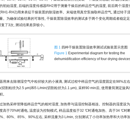
的初始湿度, 后端的湿度传感器RH2用于测量干燥后的样品空气的湿度, 前后两个湿
(RH1-RH2)用来表征干燥装置的除湿效率。末端使用真空泵抽取样品空气, 通过转子
量。为确保试验结果的可靠性, 干燥装置除湿效率的测试多于两个变化周期或者稳定
重复了3次, 测试结果差异较小。
图 1
四种干燥装置除湿效率测试试验装置示意图
Figure 1
Experimental diagram for testing the
dehumidification efficiency of four drying device
器用来去除潮湿空气中粒径较大的小液滴, 测试过程中样品空气的湿度固定在98%左右
in(切割粒径为2.5 μm)和5 L/min(切割粒径为1.1 μm), 采样90 min后, 使用量筒测定
积。
过加热采样管降低样品空气的相对湿度, 加热带与温湿控制器相连。控制器的湿度设为报
高于70%时通电, 温度设为控制模式, 样品温度低于32 ℃时通电加热、高于34 ℃
%、80%、85%、90%左右, 采样流量为3 L/min, 分别测试了小功率加热带和大功