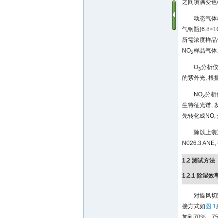
之间填满变色硅胶
动态气体校准
气钢瓶(6.8×1
所需浓度样品
NO
样品气体
2
O
分析仪(
3
的紫外光, 
NO
分析仪
x
生特征光谱, 
先转化成NO,
除以上装置
N026.3 AN
1.2 测试方法
1.2.1 除湿
对旋风切
接方式如
图 1
加到70%、7