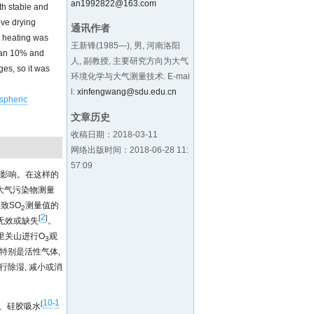
an1992822@163.com
ith stable and
ove drying
通讯作者
y heating was
王新锋(1985—), 男, 河南洛阳
than 10% and
人, 副教授, 主要研究方向为大气
ges, so it was
环境化学与大气测量技术. E-mai
l:
xinfengwang@sdu.edu.cn
spheric
文章历史
收稿日期：2018-03-11
网络出版时间：2018-06-28 11:
57:09
大影响。在这样的
大气污染物测量
导致SO
测量值的
2
2
[
]
无效或缺失
。
里关山进行O
观
3
特别是活性气体,
行除湿, 减小或消
10
1
[
-
、硅胶吸水