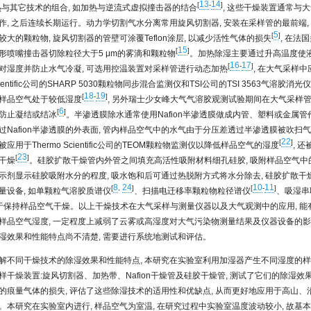
13
14
[
-
]
加热与其它技术的组合, 如加热与逆流式虚拟撞击器的结合
, 这些干燥装置通常与
作, 之后连续长期运行。动力学切割气水分离常用旋风切割器, 安装在采样管的最前端,
5
[
]
大的颗粒物, 旋风切割器的管壁可涂覆Teflon涂层, 以减少活性气体的损失
, 在法
15
[
]
形喷嘴撞击器切除粒径大于5 μm的雾滴和颗粒物
。加热除湿主要通过升高温度使
16
17
[
-
]
对湿度并防止水气冷凝, 可选用控温装置对采样管进行动态加热
, 在大气采样中
Scientific公司的SHARP 5030颗粒物同步混合监测仪和TSI公司的TSI 3563气溶胶
18
19
[
-
]
样品空气处于较低湿度
, 另外瑞士少女峰大气气溶胶观测试验期间在大气采样
6
[
]
防止凝结或结冰
。半渗透膜除水通常使用Nafion半渗透膜做成内管、塑料或金属管作
过Nafion半渗透膜的外表面, 管内样品空气中的水气由于分压差透过半渗透膜被吹扫
22
[
]
管被应用于Thermo Scientific公司的TEOM颗粒物监测仪以降低样品空气的湿度
, 
23
[
]
干燥
。硅胶扩散干燥管内外管之间填充高活性吸附材料细孔硅胶, 吸附样品空气中的
示剂显示硅胶吸附水分的程度, 吸水饱和后可通过热脱附方式将水分除去, 硅胶扩散干
8
24
10
11
[
,
]
[
-
]
量设备, 如单颗粒气溶胶质谱仪
、扫描电迁移率颗粒物粒径谱仪
、吸湿串
用于保持样品空气干燥。以上干燥技术在大气采样与测量仪器以及大气观测中的应用, 
样品空气湿度, 一定程度上减弱了云雾或高湿度对大气污染物测量结果及仪器设备的影响
湿效果和性能特点尚不清楚, 需要进行系统地测试和评估。
解不同干燥技术的除湿效果和性能特点, 本研究在实验室利用加湿器产生不同湿度的样品
样干燥装置:旋风切割器、加热带、Nafion干燥管及硅胶干燥管, 测试了它们的除湿效
的痕量气体的损失, 评估了这些除湿技术的适用性和优缺点, 从而更好地应用于高山、
。本研究在实验室内进行, 样品空气为室温, 在研究过程中实验室温度波动较小, 故基