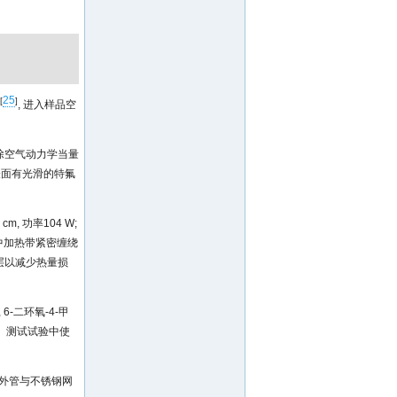
25
[
]
, 进入样品空
 可去除空气动力学当量
表面有光滑的特氟
, 功率104 W;
试验中加热带紧密缠绕
温层以减少热量损
 6-二环氧-4-甲
英寸。测试试验中使
), 外管与不锈钢网