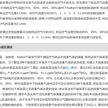
on干燥管通过外管和内管水蒸气压的差异去除样品空气中的水分, 首先测试了样品空气流量1 
in时不同样品空气湿度(75%、80%、85%、90%)条件下Nafion干燥管的除湿效率, 然
品空气流量3 L/min、吹扫气流量分别为0.5、1、2、3、4、5 L/min时的除湿效率
on干燥管组合使用时的除湿效果, 使用小功率加热带, 温湿度控制器的设置保持不变, 
 吹扫气的流量为3 L/min。
管通过变色硅胶吸水去除样品空气中的水分, 样品空气湿度控制在80%、85%、90%左右
下将流量控制在1、2、3、4、5 L/min, 测试过程中始终保持变色硅胶为深蓝色。
气体损失测试
器、加热带、Nafion干燥管可用于潮湿空气样品中痕量气体的测量, 然而这些干燥装
损失。为了解这3种干燥装置工作条件下引起的痕量气体的损失程度, 对接入干燥装置
O
)的浓度及其变化进行了测定, 试验装置连接方式如
图 2
所示。通过146C动态标定
3
3
3
3
度O
, 产生约26.8 μg/m
的NO、41.1 μg/m
的NO
及214 μg/m
的O
。通过加湿器将
3
2
3
气的相对湿度增加到80%、85%、90%, 之后进入NO
分析仪和O
分析仪测定NO、
x
3
 80%、85%、90%湿度条件下的痕量气体样品空气还分别经过3种干燥装置, 然后进入N
。根据经过干燥装置之后痕量气体浓度的变化, 来估算这些干燥装置引起的痕量气体
一定吸附作用, 通常不适合用于活性痕量气体测量仪器的采样干燥, 因此本试验未测试
O
造成的损失。由于无法产生特定浓度和湿度的大气颗粒物且SO
分析仪故障, 因此
3
2
O
和颗粒物的损失。干燥装置引起的痕量气体损失程度的测试重复了3次以上, 测试结
2