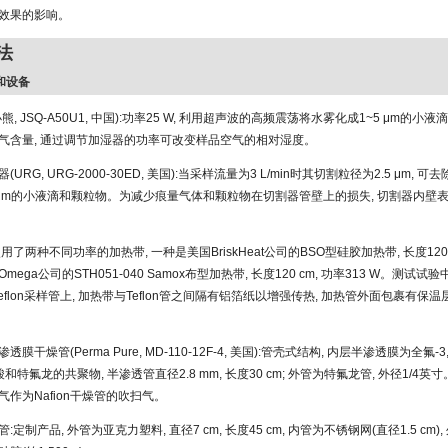
效果的影响。
法
置和设备
熊, JSQ-A50U1, 中国):功率25 W, 利用超声波的高频震荡将水雾化成1~5 μm的小液滴
气含量, 通过调节加湿器的功率可改变样品空气的相对湿度。
(URG, URG-2000-30ED, 美国):当采样流量为3 L/min时其切割粒径为2.5 μm,
5 μm的小液滴和颗粒物。为减少痕量气体和颗粒物在切割器管壁上的损失, 切割器内壁
用了两种不同功率的加热带, 一种是美国BriskHeat公司的BSO型硅胶加热带, 长度120 cm
ega公司的STH051-040 Samox布型加热带, 长度120 cm, 功率313 W。测试
Teflon采样管上, 加热带与Teflon管之间隔有铝箔纸以增强传热, 加热管外面包裹有保
半渗透膜干燥管(Perma Pure, MD-110-12F-4, 美国):管壳式结构, 内层半渗透膜为全氟-3,
酸和特氟龙的共聚物, 半渗透管直径2.8 mm, 长度30 cm; 外管为特氟龙管, 外径1/4
作为Nafion干燥管的吹扫气。
:定制产品, 外管为亚克力塑料, 直径7 cm, 长度45 cm, 内管为不锈钢网(直径1.5 cm