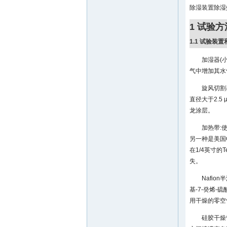
除湿装置除湿
1 试验方
1.1 试验装
加湿器(小
气中增加其水
旋风切割器
直径大于2.
龙涂层。
加热带:使
另一种是美国Om
在1/4英寸的
失。
Nafion
基-7-癸烯-硫
用干燥的零空气
硅胶干燥管