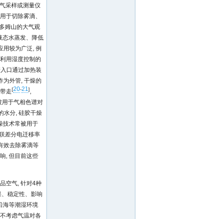
大气采样或测量仪
 用于切除雾滴、
国多姆山的大气观
液态水蒸发、降低
应用较为广泛, 例
消光仪利用湿度控制的
管入口通过加热装
为外管, 干燥的
20
21
[
-
]
气带走
,
还被用于气相色谱对
水分, 硅胶干燥
燥技术常被用于
联差分电迁移率
能有效去除雾滴等
, 但目前这些
空气, 针对4种
果、稳定性、影响
沿海等潮湿环境
本不考虑气温对各