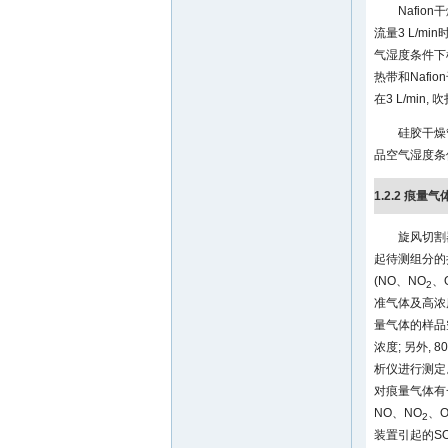
Nafi
流量3 L/m
气湿度条件下样
热带和Nafi
在3 L/min,
硅胶干燥
品空气湿度条件
1.2.2 痕量
旋风切割
起待测组分的
(NO、NO
、
2
准气体及高浓
量气体的样品空
浓度; 另外,
析仪进行测定
对痕量气体有
NO、NO
、
2
装置引起的S