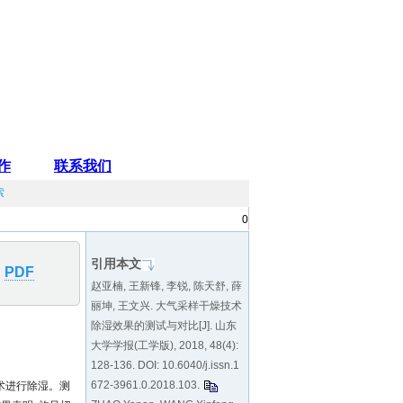
索
0
引用本文
PDF
赵亚楠, 王新锋, 李锐, 陈天舒, 薛
丽坤, 王文兴. 大气采样干燥技术
除湿效果的测试与对比[J]. 山东
大学学报(工学版), 2018, 48(4):
128-136. DOI:
10.6040/j.issn.1
672-3961.0.2018.103
.
术进行除湿。测