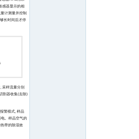
度传感器显示的相
流量计测量并控制
足够长时间后才停
s
, 采样流量分别
旋风切割器收集(去除)
警模式, 样品
时断电。样品空气的
率加热带的除湿效