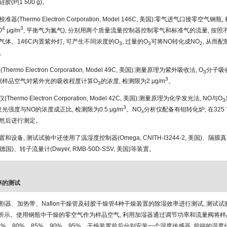
(约1 500 g)。
器(Thermo Electron Corporation, Model 146C, 美国):零气进气口接零空气钢
4
3
0
μg/m
, 平衡气为氮气), 分别用两个质量流量控制器控制零气和标准气的流量, 按
气体。146C内置紫外灯, 可产生不同浓度的O
, 过量的O
可将NO转化成NO
, 从而
3
3
2
。
Thermo Electron Corporation, Model 49C, 美国):测量原理为紫外吸收法, O
分子吸收
3
3
根据样品空气对紫外光的吸收程度计算O
的浓度, 检测限为2 μg/m
。
3
(Thermo Electron Corporation, Model 42C, 美国):测量原理为化学发光法, NO与O
3
3
发光强度与NO的浓度成正比, 检测限为0.5 μg/m
。NO
分析仪配备有钼转化炉, 在325
x
 然后进行测定。
和设备, 测试试验中还使用了温湿度控制器(Omega, CNITH-I3244-2, 美国)、隔膜真空
E, 德国)、转子流量计(Dwyer, RMB-50D-SSV, 美国)等装置。
效率的测试
割器、加热带、Nafion干燥管及硅胶干燥管4种干燥装置的除湿效率进行测试, 测试
所示。使用钢瓶中干燥的零空气作为样品空气, 利用加湿器通过调节功率和流量阀将
5%、80%、85%、90%、95%。干燥装置前后分别安装一个湿度传感器, 前端的湿度