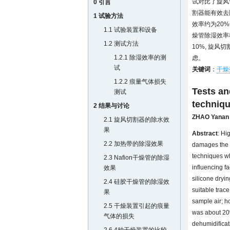
试对比了旋风
0 引言
割器能有效去
1 试验方法
效率约为20%
1.1 试验装置和设备
燥管除湿效率稳
1.2 测试方法
10%, 旋风
1.2.1 除湿效率的测
虑。
试
关键词
：
干燥
1.2.2 痕量气体损失
Tests an
测试
techniqu
2 结果与讨论
ZHAO Yanan
2.1 旋风切割器的除水效
果
Abstract
: Hi
2.2 加热带的除湿效果
damages the i
techniques wh
2.3 Nafion干燥管的除湿
influencing fa
效果
silicone dryin
2.4 硅胶干燥管的除湿效
suitable trace
果
sample air; h
2.5 干燥装置引起的痕量
was about 20%
气体的损失
dehumidificati