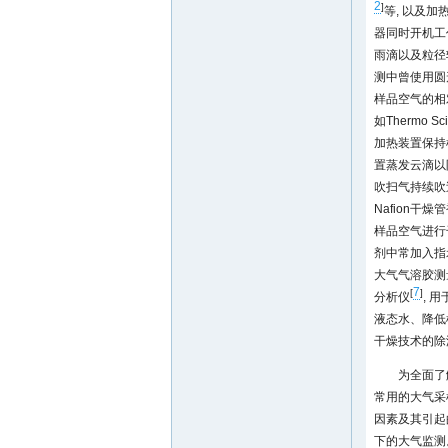
2
]
等, 以及
器同时开机工
雨滴以及粒径较
测中曾使用圆
样品空气的相
如Thermo 
加热装置保持
置蒸发云滴以
吹扫气持续吹
Nafion干燥
样品空气进行
剂中常加入指
大气气溶胶测
7
[
]
分析仪
, 
液态水、降低
干燥技术的除
为全面了
常用的大气采
因素及其引起
下的大气监测