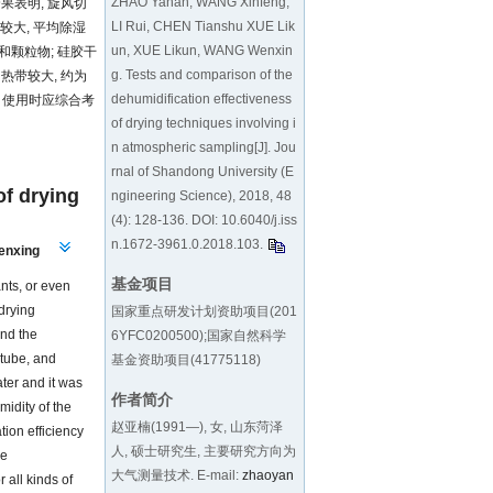
ZHAO Yanan, WANG Xinfeng,
果表明, 旋风切
LI Rui, CHEN Tianshu XUE Lik
较大, 平均除湿
un, XUE Likun, WANG Wenxin
体和颗粒物; 硅胶干
g. Tests and comparison of the
热带较大, 约为
dehumidification effectiveness
, 使用时应综合考
of drying techniques involving i
n atmospheric sampling[J]. Jou
rnal of Shandong University (E
of drying
ngineering Science), 2018, 48
(4): 128-136. DOI:
10.6040/j.iss
n.1672-3961.0.2018.103
.
nxing
基金项目
nts, or even
drying
国家重点研发计划资助项目(201
and the
6YFC0200500);国家自然科学
 tube, and
基金资助项目(41775118)
ater and it was
作者简介
midity of the
赵亚楠(1991—), 女, 山东菏泽
tion efficiency
人, 硕士研究生, 主要研究方向为
he
大气测量技术. E-mail:
zhaoyan
 all kinds of