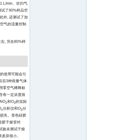
L/min、吹扫气
后测试了90%样品空
。此外, 还测试了加
样品空气的流量控制
, 另在80%样
置的使用可能会引
前后3种痕量气体
仪用零空气稀释标
含有一定浓度痕
NO
和O
的实际
2
3
O
分析仪和O
分
x
3
的损失。变色硅胶
硅胶干燥管对
本试验未测试干燥
果差异很小。