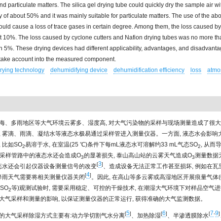
d particulate matters. The silica gel drying tube could quickly dry the sample air w
cy of about 50% and it was mainly suitable for particulate matters. The use of the ab
uld cause a loss of trace gases in certain degree. Among them, the loss caused b
t 10%. The loss caused by cyclone cutters and Nafion drying tubes was no more 
n 5%. These drying devices had different applicability, advantages, and disadvanta
 take account into the measured component.
rying technology
dehumidifying device
dehumidification efficiency
loss
atmo
海、多雨地区等大气环境云雾多、湿度高, 对大气污染物的采样与现场测量造成了很
, 雾滴、雨滴、凝结水等液态水极易通过采样管进入测量仪器。一方面, 液态水会影响
 比如SO
易溶于水, 在室温(25 ℃)条件下每mL液态水可溶解约33 mL气态SO
, 从而
2
2
外, 采样管路中的液态水还会造成O
的显著损失, 泰山高山站的云雾天气造成O
测量数据
3
3
3
[
]
液态水还会引起仪器设备测量信号的改变
、造成设备无法正常工作甚至损坏, 例如在瓦
4
[
]
或降雨天气需要将相关测量仪器关闭
。因此, 在高山等多云雾或高湿地区开展痕量气体(
SO
等)观测试验时, 需要采用稳定、可控的干燥技术, 在潮湿大气环境下对样品空气进
2
大气采样和测量的影响, 以保证测量仪器的正常运行, 获得准确的大气监测数据。
5
6
7
9
[
]
[
]
[
-
]
的大气采样除湿方式主要有:动力学切割气水分离
、加热除湿
、半渗透膜除水