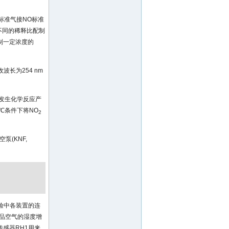
瓶, 标准气接NO标准
照不同的稀释比配制
配制一定浓度的
波长为254 nm
发生化学反应产
 ℃条件下将NO
2
泵(KNF,
试验中各装置的连
样品空气的湿度增
传感器RH1用来