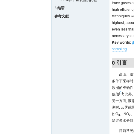
2.6 4种干燥装置的比较
trace gases an
3 结语
high efficien
参考文献
techniques wo
highest, abou
even less tha
necessary to
Key words
:
d
sampling
0 引言
高山、沿
条件下采样时
数据的准确性,
1
[
]
低估
; 此
另一方面, 
测时, 云雾
如O
、NO
、
3
x
除过多水分对
目前常见