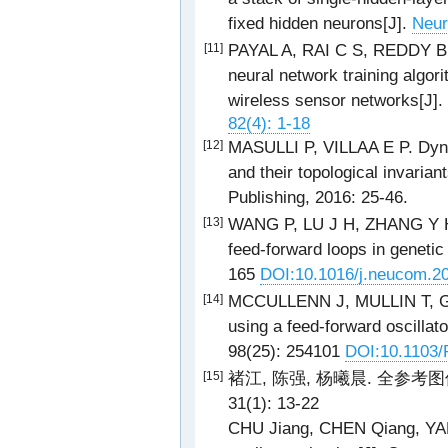
fixed hidden neurons[J].
Neur
PAYAL A, RAI C S, REDDY B V 
[11]
neural network training algor
wireless sensor networks[J].
82(4): 1-18
MASULLI P, VILLAA E P. Dyna
[12]
and their topological invarian
Publishing, 2016: 25-46.
WANG P, LU J H, ZHANG Y H. G
[13]
feed-forward loops in geneti
165
DOI:10.1016/j.neucom.2
MCCULLENN J, MULLIN T, GO
[14]
using a feed-forward oscillat
98(25): 254101
DOI:10.1103/
褚江, 陈强, 杨曦晨. 全参考图
[15]
31(1): 13-22
CHU Jiang, CHEN Qiang, YANG