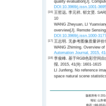
quality evaluation[J]. Comput
DOI:10.3969/j.issn.1001-369
王哲远, 李元祥, 郁文贤. SAR图像
[16]
10
WANG Zheyuan, LI Yuanxiang
overview[J]. Remote Sensing 
DOI:10.3969/j.issn.1000-317
王志明. 无参考图像质量评价综述[J].
[17]
WANG Zhiming. Overview of n
Automation Journal, 2015, 41
李俊峰. 基于RGB色彩空间自
[18]
报, 2015, 41(9): 1601-1615
LI Junfeng. No reference im
space natural scene statistic