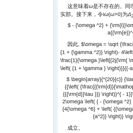
这意味着
ω
是不存在的。同
实部。接下来，令i
ω
(
ω
>0)为
Δ
$ - {\omega ^2} + {\rm{i}}\o
a{{\rm{e}}^{
因此,
$\omega = \sqrt {\frac{{
{1 + {\gamma ^2}} \right)- 4\left
\frac{1}{\omega }\left[{2j{\rm{ 
\left( {1 + \gamma } \right)}}{{-a}
$ \begin{array}{*{20}{c}} {\tau
{{\left( {\frac{{{\rm{d}}{\matho
{{{\rm{d}}\tau }}} \right)}^{ - 1}
2\omega \left( { - {\omega ^2} + {
{4{\omega ^6} + \left( {{\omega
{a^2}} \right)} \ri
成立。