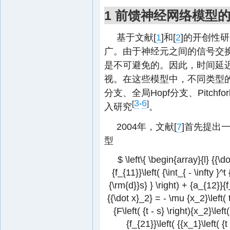
1 前馈神经网络模型
基于文献[
1
]和[
2
]的开创性
广。由于神经元之间的信号交
是不可避免的。因此，时间延
视。在这些模型中，不同类型的
分支、全局Hopf分支、Pitchfo
3
6
[
-
]
入研究
。
2004年，文献[
7
]首先提出
型
$ \left\{ \begin{array}{l} {{\d
{f_{11}}\left( {\int_{ - \infty }^t 
{\rm{d}}s} } \right) + {a_{12}}{f_{
{{\dot x}_2} = - \mu {x_2}\left( t 
{F\left( {t - s} \right){x_2}\lef
{f_{21}}\left( {{x_1}\left( {t