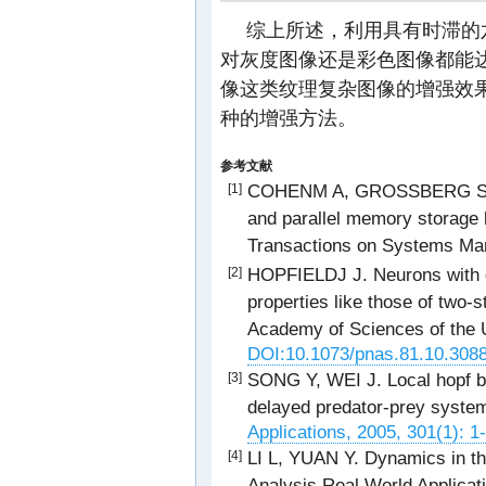
综上所述，利用具有时滞的
对灰度图像还是彩色图像都能
像这类纹理复杂图像的增强效
种的增强方法。
参考文献
COHENM A, GROSSBERG S. Abso
[1]
and parallel memory storage 
Transactions on Systems Man
HOPFIELDJ J. Neurons with g
[2]
properties like those of two-
Academy of Sciences of the U
DOI:10.1073/pnas.81.10.308
SONG Y, WEI J. Local hopf bif
[3]
delayed predator-prey syste
Applications, 2005, 301(1): 1
LI L, YUAN Y. Dynamics in thr
[4]
Analysis Real World Applicat