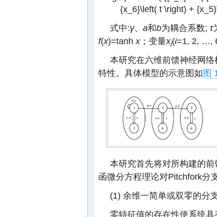
{x_6}\left( t \right) + {x_5}
式中:
γ
、
a
和
b
为耦合系数;
τ
f
(
x
)=tanh
x
；变量
x
(
i
=1, 2,
i
本研究在六维前馈神经网络
特性。具体模型的示意图如
图 
本研究首先将对所构建的前
函微分方程理论对Pitchfork
(1) 余维一简单或双零的分
零特征值的存在性使系统具有零奇