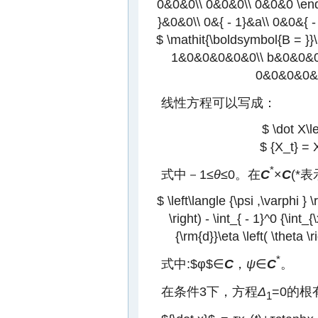
0&0&0\\ 0&0&0\\ 0&0&0 \end{
}&0&0\\ 0&{ - 1}&a\\ 0&0&{ - 
$ \mathit{\boldsymbol{B = }}
1&0&0&0&0&0\\ b&0&0&0
0&0&0&0&1&
线性方程可以写成：
$ \dot X\le
$ {X_t} = X\
*
式中－1≤
θ
≤0。在
C
×
C
(*
$ \left\langle {\psi ,\varphi } \
\right) - \int_{ - 1}^0 {\int_{\
{\rm{d}}\eta \left( \theta \ri
*
式中:
$φ$
∈
C
，
ψ
∈
C
。
在条件3下，方程
Δ
=0的
1