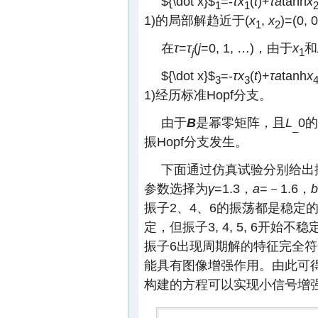
${\dot x}$
=-
τx
(
t
)+
τa
tanh
x
1
1
1)的局部解趋近于(
x
,
x
)=(0, 
1
2
在
τ
=
τ
(
j
=0, 1, …)，由于
x
和
j
1
${\dot x}$
=-
τx
(
t
)+
τa
tanh
x
3
3
1)经历标准Hopf分支。
由于
B
是幂零矩阵，且
L
0
_
振Hopf分支发生。
下面通过仿真试验分别给出振
参数选择为
γ
=1.3，
a
=－1.6，
b
振子2、4、6的振荡都是稳定
定，但振子3, 4, 5, 6开
振子6出现周期解的特征完全符
能具有图像增强作用。由此可得
构建的方程可以实现小信号增