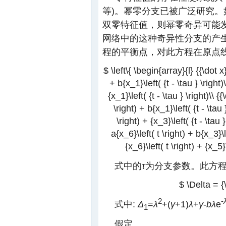
等)。幂零分支已被广泛研究
双零特征值，则幂零奇异可能
网络中的这种奇异性分支的产生。显然，
程的平衡点，对此方程在原点
$ \left\{ \begin{array}{l} {{\dot x}
+ b{x_1}\left( {t - \tau } \right
{x_1}\left( {t - \tau } \right)\\ {
\right) + b{x_1}\left( {t - \tau
\right) + {x_3}\left( {t - \tau 
a{x_6}\left( t \right) + b{x_3}\
{x_6}\left( t \right) + {x_5}
式中的
τ
为分支参数。此方
$ \Delta = {
2
-
式中:
Δ
=
λ
+(
γ
+1)
λ
+
γ
-
bλ
e
1
假定