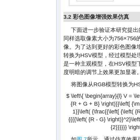
3.2 彩色图像增强效果仿真
下面进一步验证本研究提出
同样选取像素大小为756×75
像。为了达到更好的彩色图像
转换为HSV模型，经过模型处
是一种主观模型，在HSV模型
度明暗的调节上效果更加显著
将图像从RGB模型转换为H
$ \left\{ \begin{array}{l} V = \le
{R + G + B} \right)}}\left[ {\mi
1}}\left( {\frac{{\left[ {\left( 
{{{{\left( {R - G} \right)}^2}\lef
{2}}}}}} \ri
如
图 7
所示，通过仿真效果