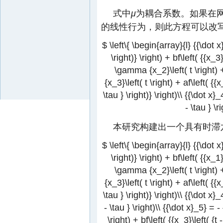
式中
μ
为耦合系数。如果在
的线性行为，则此方程可以改
$ \left\{ \begin{array}{l} {{\dot x}
\right)} \right) + bf\left( {{x_3}
\gamma {x_2}\left( t \right) + 
{x_3}\left( t \right) + af\left( {{x_
\tau } \right)} \right)\\ {{\dot x}
- \tau } \
本研究构建出一个具有时滞
$ \left\{ \begin{array}{l} {{\dot x}
\right)} \right) + bf\left( {{x_1}
\gamma {x_2}\left( t \right) + 
{x_3}\left( t \right) + af\left( {{x_
\tau } \right)} \right)\\ {{\dot x}
- \tau } \right)\\ {{\dot x}_5} = - 
\right) + bf\left( {{x_3}\left( {t