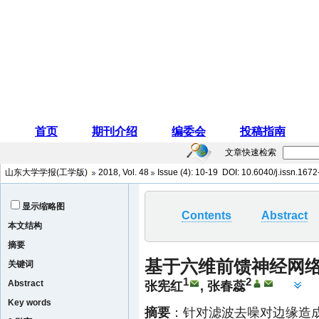
文章快速检索
山东大学学报(工学版)
2018
,
Vol. 48
Issue (4)
: 10-19 DOI:
10.6040/j.issn.167
显示缩略图
Contents
Abstract
本文结构
摘要
基于六维前馈神经网
关键词
1
2
Abstract
张宪红
,
张春蕊
Key words
摘要
：针对滤波去噪对边缘造