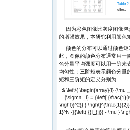
Table 2
effect
因为彩色图像比灰度图像包
的增强效果，本研究利用颜色
颜色的分布可以通过颜色矩
此，图像的颜色分布通常用一
色分量平均强度可以用一阶来
均匀性；三阶矩表示颜色分量
矩和三阶矩的定义分别为
$ \left\{ \begin{array}{l} {\mu _
{\sigma _i} = {\left[ {\frac{1}{
\right)}^2}} } \right]^{\frac{1}{2}
1}^N {{{\left( {{I_{ij}} - \mu } \ri