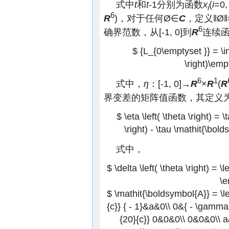
式中
t
和
t
-1分别为函数
x
(
i
=0
i
6
R
)，对于任何Ø∈
C
，定义‖Ø‖
6
确界范数，从[-1, 0]到
R
连续函
$ {L_{0\emptyset }} = \int
\right)\empt
6
1
式中，
η
：[-1, 0]→
R
×
R
(
R
界变差的矩阵值函数，其定义
$ \eta \left( \theta \right) =
\right) - \tau \mathit{\bold
式中，
$ \delta \left( \theta \right) = \
\e
$ \mathit{\boldsymbol{A}} = \le
{c}} { - 1}&a&0\\ 0&{ - \gamma
{20}{c}} 0&0&0\\ 0&0&0\\ a&