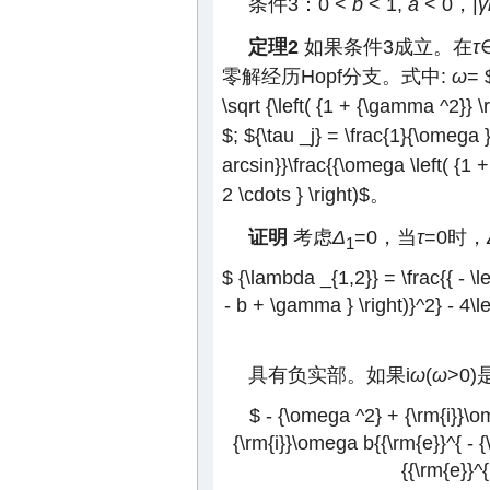
条件3：0 <
b
< 1,
a
< 0，|
γ
定理2
如果条件3成立。在
τ
零解经历Hopf分支。式中:
ω
=
\sqrt {\left( {1 + {\gamma ^2}} \r
$
;
${\tau _j} = \frac{1}{\omega }
arcsin}}\frac{{\omega \left( {1 + \
2 \cdots } \right)$
。
证明
考虑
Δ
=0，当
τ
=0时，
1
$ {\lambda _{1,2}} = \frac{{ - \le
- b + \gamma } \right)}^2} - 4\lef
具有负实部。如果i
ω
(
ω
>0)
$ - {\omega ^2} + {\rm{i}}\o
{\rm{i}}\omega b{{\rm{e}}^{ - {\
{{\rm{e}}^{