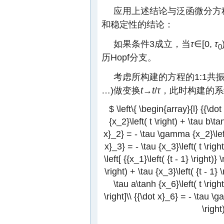
应用上述结论与泛函微分方
和稳定性的结论：
如果条件3成立，当
τ
∈[0,
τ
0
历Hopf分支。
考虑所构建的方程的1:1共
…)做变换
t
→
t
/
τ
，此时构建的系
$ \left\{ \begin{array}{l} {{\dot
{x_2}\left( t \right) + \tau b\tanh
x}_2} = - \tau \gamma {x_2}\left( 
x}_3} = - \tau {x_3}\left( t \righ
\left[ {{x_1}\left( {t - 1} \right)
\right) + \tau {x_3}\left( {t - 1} 
\tau a\tanh {x_6}\left( t \right
\right]\\ {{\dot x}_6} = - \tau \g
\right