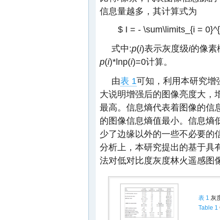
信息量越多，其计算式为
$ I = - \sum\limits_{i = 0}^{25
式中:
p
(
i
)表示灰度级
i
的像素
p
(
i
)*lnp(
i
)=0计算。
由
表 1
可知，利用本研究增
大说明增强后的图像亮度大，
最高。信息熵代表着图像的信
的图像信息熵值最小。信息熵
少了边缘以外的一些不必要的
分析上，本研究提出的基于具
法对低对比度灰度林火遥感图
表 1
灰
Table 1