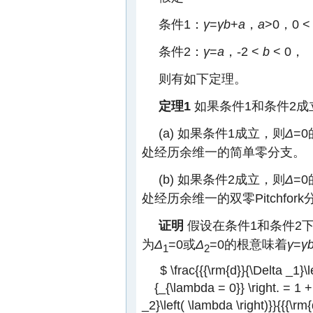
条件1：
γ
=
γb
+
a
，
a
>0，0 
条件2：
γ
=
a
，-2 <
b
< 0，
则有如下定理。
定理1
如果条件1和条件2成
(a) 如果条件1成立，则
Δ
=
处经历余维一的简单零分支。
(b) 如果条件2成立，则
Δ
=
处经历余维一的双零Pitchfor
证明
假设在条件1和条件2
为
Δ
=0或
Δ
=0的根意味着
γ
=
γ
1
2
$ \frac{{{\rm{d}}{\Delta _1}\l
{_{\lambda = 0}} \right. = 1 + 
_2}\left( \lambda \right)}}{{{\rm