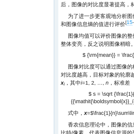
后，图像的对比度显著提高，
为了进一步更客观地分析图
15
[
-
和图像信息熵的值进行评价
图像均值可以评价图像的整
整体变亮，反之说明图像稍暗
$ {\rm{mean}} = \frac{1}
图像对比度可以通过图像的
对比度越高，目标对象的轮廓
x
，其中
i
=1, 2, …,
n
，标准差
i
$ s = \sqrt {\frac{1}
{{\mathit{\boldsymbol{x}}_i}
式中，
x
=
$\frac{1}{n}\sum\li
香农信息理论中，图像的信
比特/像素，代表图像信息源