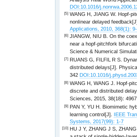
DOI:10.1016/j.nonrwa.2006.1
WANG H, JIANG W. Hopf-pitchfo
[5]
nonlinear delayed feedback[J
Applications, 2010, 368(1): 9
JIANGW, NIU B. On the coexis
[6]
near a hopf-pitchfork bifurc
Science & Numerical Simulati
RUANS G, FILFIL R S. Dynami
[7]
distributed delays[J]. Physi
342
DOI:10.1016/j.physd.200
WANG H, WANG J. Hopf-pitchf
[8]
discrete and distributed dela
Sciences, 2015, 38(18): 496
PAN Y, YU H. Biomimetic hyb
[9]
learning control[J].
IEEE Tran
Systems, 2017(99): 1-7
HU J Y, ZHANG J S, ZHANG C 
[10]
a stack of single-hidden-lay