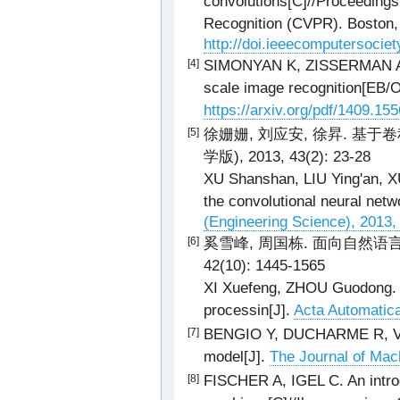
convolutions[C]//Proceedings
Recognition (CVPR). Boston,
http://doi.ieeecomputersoci
SIMONYAN K, ZISSERMAN A. V
[4]
scale image recognition[EB/O
https://arxiv.org/pdf/1409.15
徐姗姗, 刘应安, 徐昇. 基于
[5]
学版), 2013, 43(2): 23-28
XU Shanshan, LIU Ying'an, X
the convolutional neural netw
(Engineering Science), 2013,
奚雪峰, 周国栋. 面向自然语言处
[6]
42(10): 1445-1565
XI Xuefeng, ZHOU Guodong. A
processin[J].
Acta Automatica
BENGIO Y, DUCHARME R, VINCE
[7]
model[J].
The Journal of Mac
FISCHER A, IGEL C. An introd
[8]