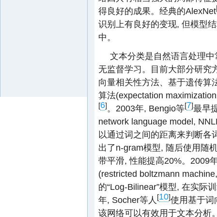
得良好的成果。经典的AlexNet
识别上有良好的变现, 但模型结
中。
文本分类是自然语言处理中
无监督学习。目前大部分研究方
向量相关性方法、基于遗传算
算法(expectation maximiz
6
7
[
]
[
]
。2003年, Bengio等
最早提
network language mod
以通过词之间的距离来判断各
出了n-gram模型, 随后使
带平滑, 性能提高20%。2009年, 
(restricted boltzmann 
的“Log-Bilinear”模型,
10
[
]
年, Socher等人
使用基于词
该网络可以有效用于文本分析。同年,