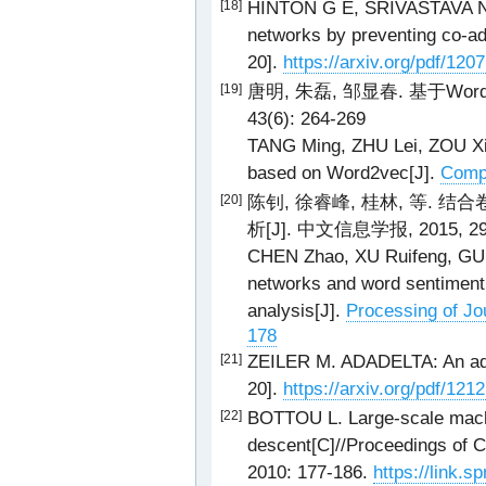
HINTON G E, SRIVASTAVA N, 
[18]
networks by preventing co-ad
20].
https://arxiv.org/pdf/120
唐明, 朱磊, 邹显春. 基于Wor
[19]
43(6): 264-269
TANG Ming, ZHU Lei, ZOU Xia
based on Word2vec[J].
Compu
陈钊, 徐睿峰, 桂林, 等.
[20]
析[J]. 中文信息学报, 2015, 29(
CHEN Zhao, XU Ruifeng, GUI L
networks and word sentiment 
analysis[J].
Processing of Jou
178
ZEILER M. ADADELTA: An adap
[21]
20].
https://arxiv.org/pdf/121
BOTTOU L. Large-scale machin
[22]
descent[C]//Proceedings of 
2010: 177-186.
https://link.