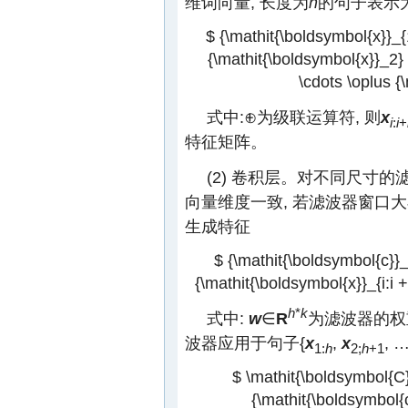
维词向量, 长度为
n
的句子表示
$ {\mathit{\boldsymbol{x}}_{
{\mathit{\boldsymbol{x}}_2} 
\cdots \oplus {
式中:⊕为级联运算符, 则
x
i
:
i
+
特征矩阵。
(2) 卷积层。对不同尺寸
向量维度一致, 若滤波器窗口
生成特征
$ {\mathit{\boldsymbol{c}}_i
{\mathit{\boldsymbol{x}}_{i:i +
h
*
k
式中:
w
∈
R
为滤波器的权
波器应用于句子{
x
,
x
, 
1:
h
2;
h
+1
$ \mathit{\boldsymbol{C}}
{\mathit{\boldsymbol{c