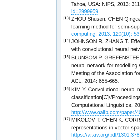
Tahoe, USA: NIPS, 2013: 31
id=2999959
ZHOU Shusen, CHEN Qingcai,
[13]
learning method for semi-supe
computing, 2013, 120(10): 5
JOHNSON R, ZHANG T. Effecti
[14]
with convolutional neural net
BLUNSOM P, GREFENSTEEN E
[15]
neural network for modelling
Meeting of the Association fo
ACL, 2014: 655-665.
KIM Y. Convolutional neural 
[16]
classification[C]//Proceeding
Computational Linguistics, 2
http://www.oalib.com/paper/
MIKOLOV T, CHEN K, CORRADO
[17]
representations in vector sp
https://arxiv.org/pdf/1301.37