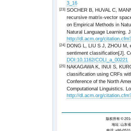
3_16
SOCHER B, HUVAL C, MANNIN
[23]
recursive matrix-vector spac
on Empirical Methods in Nat
Natural Language Learning. J
http://dl.acm.org/citation.cf
DONG L, LIU S J, ZHOU M, et 
[24]
sentiment classification[J]. 
DOI:10.1162/COLI_a_00221
NAKAGAWA K, INUI S, KUROH
[25]
classification using CRFs wi
Conference of the North Amer
Computational Linguistics. L
http://dl.acm.org/citation.cf