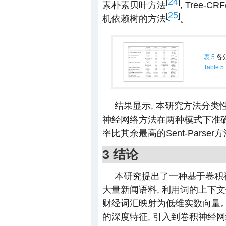
24
[
]
素朴素贝叶方法
, Tree-CR
25
[
]
机依赖树的方法
。
表 5
各
Table 5
结果显示, 本研究方法分类
神经网络方法在两种模式下准确
率比其余最高的Sent-Parser方
3 结论
本研究提出了一种基于卷积
大量新闻语料, 利用词的上下
财经词汇映射为低维实数向量。
的深度特征, 引入到卷积神经