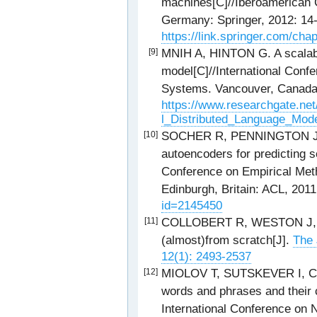
machines[C]//Iberoamerican C
Germany: Springer, 2012: 14
https://link.springer.com/ch
MNIH A, HINTON G. A scalable
[9]
model[C]//International Conf
Systems. Vancouver, Canada
https://www.researchgate.ne
l_Distributed_Language_Mod
SOCHER R, PENNINGTON J, H
[10]
autoencoders for predicting s
Conference on Empirical Met
Edinburgh, Britain: ACL, 201
id=2145450
COLLOBERT R, WESTON J, BO
[11]
(almost)from scratch[J].
The 
12(1): 2493-2537
MIOLOV T, SUTSKEVER I, CHEN
[12]
words and phrases and their 
International Conference on 