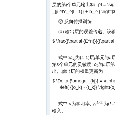
层的第
j
个单元输出
$o_j^l = \si
_{ji}^lY_i^{l - 1}} + b_j^l} \right)
② 反向传播训练
(a) 输出层的误差传递。设
$ \frac{{\partial {E^n}}}{{\partia
式中:
ω
为(
L
-1)层
j
单元与
L
kj
第
k
个单元的灵敏度;
o
为
L
层第
k
出。输出层的权重更新为
$ \Delta {\omega _{kj}} = \alpha 
\left( {{o_k} - {t_k}} \right){o
(
L
-1)
式中:
α
为学习率;
y
为(
L
j
输入。