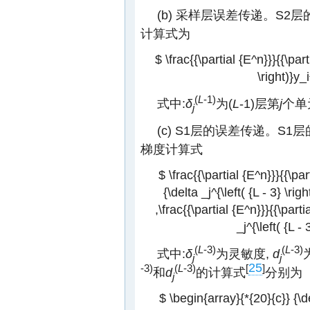
(b) 采样层误差传递。S2
计算式为
$ \frac{{\partial {E^n}}}{{\part
\right)}y_i
(
L
-1)
式中:
δ
为(
L
-1)层第
j
个单
j
(c) S1层的误差传递。S1
梯度计算式
$ \frac{{\partial {E^n}}}{{\par
{\delta _j^{\left( {L - 3} \righ
,\frac{{\partial {E^n}}}{{\parti
_j^{\left( {L - 
(
L
-3)
(
L
-3)
式中:
δ
为灵敏度,
d
j
j
25
-3)
(
L
-3)
[
]
和
d
的计算式
分别为
j
$ \begin{array}{*{20}{c}} {\del