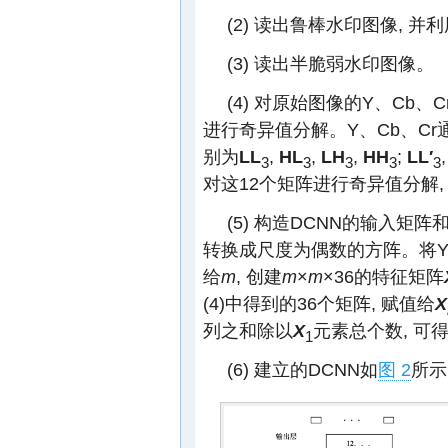
(2) 读出鲁棒水印图像, 并利
(3) 读出半脆弱水印图像。
(4) 对原始图像的Y、Cb、
进行奇异值分解。Y、Cb、C
别为
LL
,
HL
,
LH
,
HH
;
LL′
3
3
3
3
3
对这12个矩阵进行奇异值分解,
(5) 构造DCNN的输入矩
转换成尺度为偶数的方阵。将Y
给
m
, 创建
m
×
m
×36的特征矩阵
(4)中得到的36个矩阵, 赋值给
X
列之和除以
X
元素总个数, 可
1
(6) 建立的DCNN如
图 2
所示