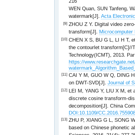
216
WEN Quan, SUN Tanfeng, WAN
watermark[J].
Acta Electronic
ZHOU Z Y. Digital video zero
[9]
transform[J].
Microcomputer I
CHEN X S, BU G L, LI H T, et
[10]
the contourlet transform[C]//
Technology(ICMT), 2013. Pari
https://www.researchgate.ne
watermark_Algorithm_Based_
CAI Y M, GUO W Q, DING H Y
[11]
on DWT-SVD[J].
Journal of 
LEI M, YANG Y, LIU X M, et 
[12]
discrete cosine transform-dis
decomposition[J]. China Com
DOI:10.1109/CC.2016.75590
ZHU P, XIANG G L, SONG W N,
[13]
based on Chinese phonetic al