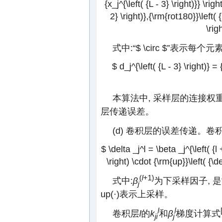
{x_j^{\left( {L - 3} \right)}} \rig
2} \right)},{\rm{rot180}}\left( {k
\rig
式中:“
$ \circ $
”表示每个元
$ d_j^{\left( {L - 3} \right)} = 
本算法中, 采样层的连接权
层传递误差。
(d) 卷积层的误差传递。卷
$ \delta _j^l = \beta _j^{\left( {l 
\right) \cdot {\rm{up}}\left( {\del
(
l
+1)
式中:
β
为下采样因子, 是
j
up(·)表示上采样。
l
l
卷积层
l
的
k
和
β
梯度计算式
ji
j