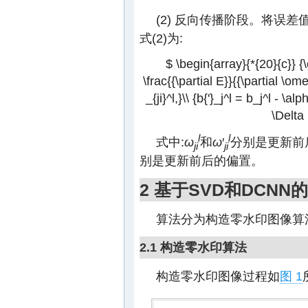
(2) 反向传播阶段。将误
式(2)为:
$ \begin{array}{*{20}{c}} {\
\frac{{\partial E}}{{\partial \o
_{ji}^l,}\\ {b{'}_j^l = b_j^l - \al
\Delta 
l
l
式中:
ω
和
ω
′
分别是更新前
ji
ji
别是更新前后的偏置。
2 基于SVD和DCN
算法分为构造零水印图像算
2.1 构造零水印算法
构造零水印图像过程如
图 1