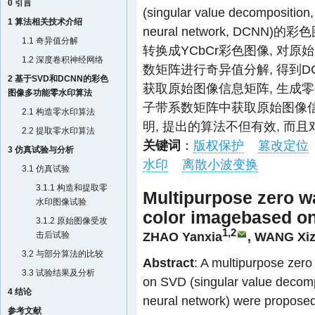
0 引言
(singular value decomposi
1 算法相关技术介绍
neural network, DC
1.1 奇异值分解
转换成YCbCr彩色图像, 对
1.2 深度卷积神经网络
数矩阵进行奇异值分解, 得到D
2 基于SVD和DCNN的彩色
获取原始图像信息矩阵, 生成
图像多功能零水印算法
子带系数矩阵中获取原始图像信
2.1 构造零水印算法
明, 提出的算法不但有效, 
2.2 提取零水印算法
关键词
：
版权保护
篡改定位
3 仿真试验与分析
水印
离散小波变换
3.1 仿真试验
3.1.1 构造和提取零
Multipurpose zero w
水印图像试验
color imagebased 
3.1.2 原始图像受攻
1,2
ZHAO Yanxia
,
WANG Xi
击后试验
3.2 与部分算法的比较
Abstract
: A multipurpose zero
3.3 试验结果及分析
on SVD (singular value decom
4 结论
neural network) were proposed 
参考文献