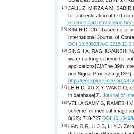
Sciences, 2016, 21(4): 277-
JALIL Z, MIRZA A M, SABIR M
[14]
for authentication of text do
Science and Information Secu
KIM H D. CRT-based color im
[15]
International Journal of Cont
DOI:10.5392/IJoC.2015.11.3.
SINGH A, RAGHUVANSHI N, D
[16]
watermarking scheme for auth
applications[C]//The 39th In
and Signal Processing(TSP), 
http://ieeexplore.ieee.org/ab
LE H D, XU X Y, WANG Q, et a
[17]
in database[J].
Journal of Int
VELLAISAMY S, RAMESH V. Inv
[18]
scheme for medical image aut
8(12): 718-727
DOI:10.1049/i
HAN B R, LI J B, LI Y J. Zer
[19]
data based on difference has