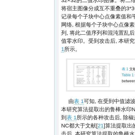
32×32的二值水印图像。将二
将宿主图像分成互不重叠的3*3
记录每个子块中心点像素值和平
网络, 根据每个子块中心点像
列, 将此二值序列和混沌置乱
值零水印。受到攻击后, 本研究
1
所示。
表 1
文献
Table 1
between
由
表 1
可知, 在受到中值滤
本研究算法提取出的鲁棒水印N
到
表 1
所示的各种攻击后, 除
NC都大于文献[
21
]算法提取出
击后, 本研究算法提取的鲁棒