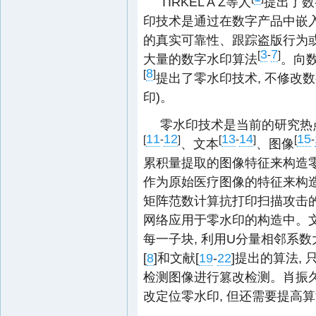
TIRKEL A Z等人
提出了数
印技术是通过在数字产品中嵌
的真实可靠性、跟踪盗版行为
3
7
[
-
]
大量的数字水印算法
。向数
8
[
]
提出了零水印技术, 不修改
印)。
零水印技术是当前的研究热
11
12
13
14
15
[
-
]
[
-
]
[
-
、文本
、图像
累积量提取的图像特征来构造零
作为原始医疗图像的特征来构造
矩阵范数计算抗打印扫描攻击
网络应用于零水印的构造中。文
每一子块, 利用U分量相邻系
[
8
]和文献[
19
-
22
]提出的算法,
检测图像进行篡改检测。肖振
改定位零水印, 但还需要提高