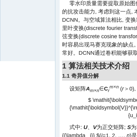
零水印质量需要提取原始图
的抗攻击能力, 考虑到这一点,
DCNN。与空域算法相比, 
里叶变换(discrete fourier
弦变换(discrete cosine 
时容易出现马赛克现象的缺点。
常好。DCNN通过卷积能够获
1 算法相关技术介绍
1.1 奇异值分解
m
×
n
设矩阵
A
∈
C
(
r
＞0)
m
×
n
r
$ \mathit{\boldsymb
{\mathit{\boldsymbol{V}}^{\r
{u_i
式中:
U
、
V
为正交矩阵;
S
为
{{\lambda _i}} $
(
i
=1, 2, …,
n
)是