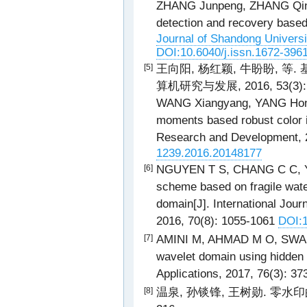
ZHANG Junpeng, ZHANG Qing
detection and recovery based
Journal of Shandong Universi
DOI:10.6040/j.issn.1672-396
王向阳, 杨红颖, 牛盼盼, 等
[5]
算机研究与发展, 2016, 53(3): 
WANG Xiangyang, YANG Hongy
moments based robust color 
Research and Development, 
1239.2016.20148177
NGUYEN T S, CHANG C C, YAN
[6]
scheme based on fragile wate
domain[J]. International Jou
2016, 70(8): 1055-1061
DOI:1
AMINI M, AHMAD M O, SWAMY 
[7]
wavelet domain using hidden
Applications, 2017, 76(3): 3
温泉, 孙锬锋, 王树勋. 零水印的概念
[8]