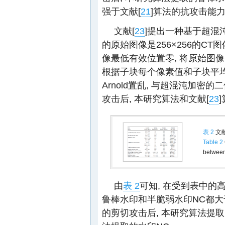
强于文献[
21
]算法的抗攻击能
文献[
23
]提出一种基于超混
的原始图像是256×256的CT
像最低有效位置零, 将原始图
根据子块每个像素值和子块平均
Arnold置乱, 与超混沌加密
攻击后, 本研究算法和文献[
23
表 2
文献
Table 2
between
由
表 2
可知, 在受到表中的
鲁棒水印和半脆弱水印NC都大
的剪切攻击后, 本研究算法提