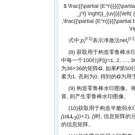
$ \frac{{\partial {E^n}}}{{\partia
_j^l} \right)}_{uv}}{{\left( 
,\frac{{\partial {E^n}}}{{\partial 
\r
(
l
-1)
(
l
-1
式中:
p
表示净激活net
i
i
(8) 获取用于构造零鲁棒
中每一个100行
j
列(
j
=1, 2, …
为36×36的矩阵
G
, 如果
F
第50
素为1, 否则为0, 得到的
G
为用
(9) 构造零鲁棒水印图像。将
算, 则产生零鲁棒水印图像。
(10)获取用于构造半脆弱
j
)≥
LL
((
i
+2),
j
)时, 信息矩阵的
3
的信息矩阵。