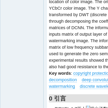
location of color image. The o
YCbCr color image. The Y cha
transformed by DWT (discrete 
through decomposing the coeff
matrices of DCNN. The informat
inputs matrix of output layer
watermarking image. The inform
matrix of low frequency subb
used to generate the zero sem
experimental results showed tha
also had good resistance to t
Key words
:
copyright protecti
decomposition
deep convolut
watermarking
discrete wavel
0 引言
1
[
]