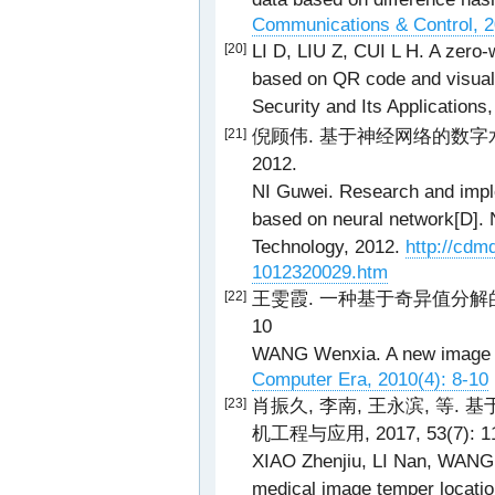
Communications & Control, 2
LI D, LIU Z, CUI L H. A zero-
[20]
based on QR code and visual c
Security and Its Applications
倪顾伟. 基于神经网络的数字水
[21]
2012.
NI Guwei. Research and imple
based on neural network[D]. 
Technology, 2012.
http://cdm
1012320029.htm
王雯霞. 一种基于奇异值分解的图像
[22]
10
WANG Wenxia. A new image z
Computer Era, 2010(4): 8-10
肖振久, 李南, 王永滨, 等.
[23]
机工程与应用, 2017, 53(7): 11
XIAO Zhenjiu, LI Nan, WANG 
medical image temper locatio