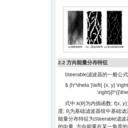
2.2 方向能量分布特征
Steerable滤波器的一般公式
$ {h^\theta }\left( {x, y} \rig
\right){f^{{\the
式中:
k
(
θ
)为内插函数;
f
(
x
,
y
度;
θ
为基础滤波器组中基础滤
j
能量分布特征为Steerable
的向量, 方向能量在某一角度的