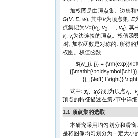
加权图是由顶点集、边集和
G
(
V
,
E
,
w
), 其中
V
为顶点集,
E
点集记为
V
={
v
,
v
, …,
v
}, 其
1
2
n
v
,
v
为边连接的顶点。权值函
i
j
时, 加权函数是对称的, 所得
i
权图。权值函数
${w_{i, j}} = {\rm{exp}}\left
{{\mathit{\boldsymbol{\chi }}_
}}_j}\left( l \right)} \rig
式中:
χ
、
χ
分别为顶点
v
、
v
i
j
i
顶点的特征描述在第2节中详
1.1 顶点集的选取
本研究采用均匀划分和滑窗划
是将图像均匀划分为一定大小的