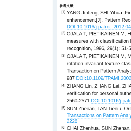
参考文献
YANG Jinfeng, SHI Yihua. Fin
[1]
enhancement[J]. Pattern Reco
DOI:10.1016/j.patrec.2012.04
OJALA T, PIETIKAINEN M, H
[2]
measures with classification 
recognition, 1996, 29(1): 51-
OJALA T, PIETIKAINEN M, MA
[3]
rotation invariant texture clas
Transaction on Pattern Analys
987
DOI:10.1109/TPAMI.200
ZHANG Lin, ZHANG Lei, ZHANG
[4]
verification for personal auth
2560-2571
DOI:10.1016/j.pat
SUN Zhenan, TAN Tieniu. Ordi
[5]
Transactions on Pattern Analy
2226
CHAI Zhenhua, SUN Zhenan, 
[6]