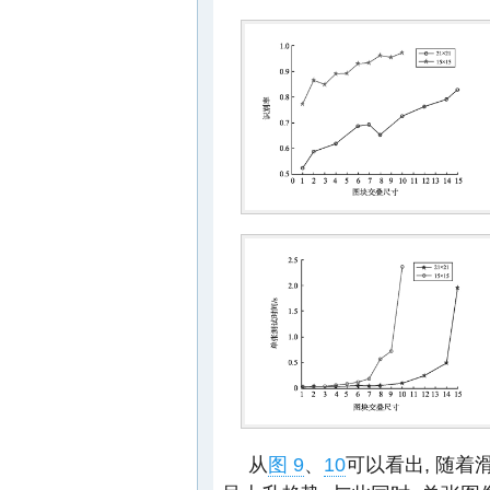
从
图 9
、
10
可以看出, 随着