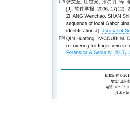
张文超, 山世光, 张洪明, 
[19]
[J]. 软件学报, 2006, 17(12): 
ZHANG Wenchao, SHAN Shigu
sequence of local Gabor binar
identification[J].
Journal of S
QIN Huafeng, YACOUBI M. Dee
[20]
recovering for finger-vein veri
Forensics & Security, 2017, 