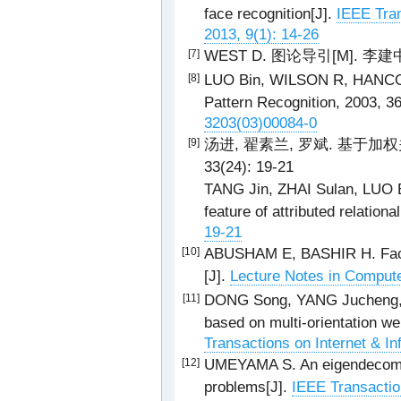
face recognition[J].
IEEE Tran
2013, 9(1): 14-26
WEST D. 图论导引[M]. 李建
[7]
LUO Bin, WILSON R, HANCOCK
[8]
Pattern Recognition, 2003, 3
3203(03)00084-0
汤进, 翟素兰, 罗斌. 基于加权
[9]
33(24): 19-21
TANG Jin, ZHAI Sulan, LUO B
feature of attributed relationa
19-21
ABUSHAM E, BASHIR H. Face r
[10]
[J].
Lecture Notes in Compute
DONG Song, YANG Jucheng, CH
[11]
based on multi-orientation we
Transactions on Internet & I
UMEYAMA S. An eigendecompo
[12]
problems[J].
IEEE Transactio