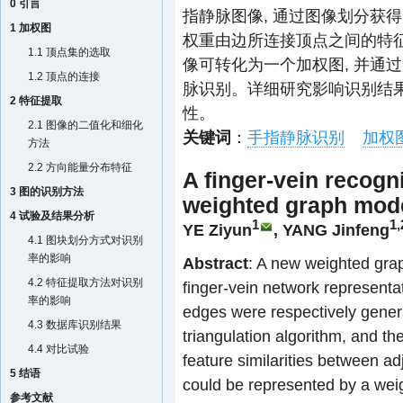
0 引言
指静脉图像, 通过图像划分获得
1 加权图
权重由边所连接顶点之间的特征
1.1 顶点集的选取
像可转化为一个加权图, 并通
1.2 顶点的连接
脉识别。详细研究影响识别结果
2 特征提取
性。
2.1 图像的二值化和细化
关键词
：
手指静脉识别
加权
方法
2.2 方向能量分布特征
A finger-vein recog
3 图的识别方法
weighted graph mod
4 试验及结果分析
1
1,
YE Ziyun
,
YANG Jinfeng
4.1 图块划分方式对识别
率的影响
Abstract
: A new weighted gra
4.2 特征提取方法对识别
finger-vein network representa
率的影响
edges were respectively genera
4.3 数据库识别结果
triangulation algorithm, and t
4.4 对比试验
feature similarities between ad
5 结语
could be represented by a weig
参考文献