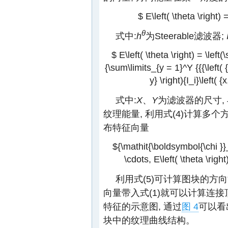
$ E\left( \theta \right) =
θ
式中:
h
为Steerable滤波器;
$ E\left( \theta \right) = \lef
{\sum\limits_{y = 1}^Y {{{\left( {{k
y} \right){I_i}\left( {x
式中:
X
、
Y
为滤波器的尺寸,
纹理能量, 利用式(4)计算多个
布特征向量
${\mathit{\boldsymbol{\chi }}_i} 
\cdots, E\left( \theta \right
利用式(5)可计算图块的方向
向量带入式(1)就可以计算连
特征的示意图, 通过
图 4
可以看
块中的纹理曲线结构。