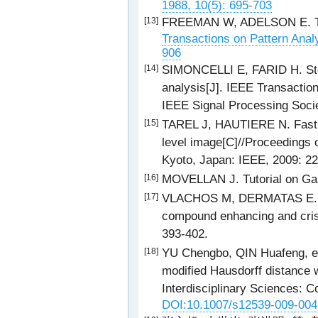
1988, 10(5): 695-703
FREEMAN W, ADELSON E. The 
[13]
Transactions on Pattern Analy
906
SIMONCELLI E, FARID H. Steer
[14]
analysis[J]. IEEE Transaction
IEEE Signal Processing Socie
TAREL J, HAUTIERE N. Fast vis
[15]
level image[C]//Proceedings 
Kyoto, Japan: IEEE, 2009: 2
MOVELLAN J. Tutorial on Gabo
[16]
VLACHOS M, DERMATAS E. Vei
[17]
compound enhancing and crisp
393-402.
YU Chengbo, QIN Huafeng, et 
[18]
modified Hausdorff distance w
Interdisciplinary Sciences: C
DOI:10.1007/s12539-009-004