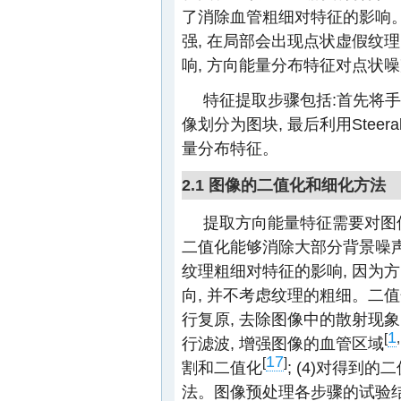
了消除血管粗细对特征的影响。
强, 在局部会出现点状虚假纹
响, 方向能量分布特征对点状
特征提取步骤包括:首先将手
像划分为图块, 最后利用Stee
量分布特征。
2.1 图像的二值化和细化方法
提取方向能量特征需要对图像
二值化能够消除大部分背景噪声
纹理粗细对特征的影响, 因为
向, 并不考虑纹理的粗细。二值
行复原, 去除图像中的散射现象
1
[
行滤波, 增强图像的血管区域
17
[
]
割和二值化
; (4)对得到
法。图像预处理各步骤的试验