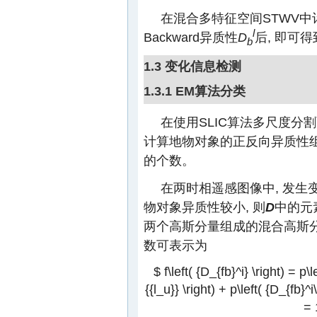
在混合多特征空间STWV中
l
Backward异质性
D
后, 即可
b
1.3 变化信息检测
1.3.1 EM算法分类
在使用SLIC算法多尺度分
计算地物对象的正反向异质性
的个数。
在两时相遥感图像中, 发
物对象异质性较小, 则
D
中的元
两个高斯分量组成的混合高斯分布(gaus
数可表示为
$ f\left( {D_{fb}^i} \right) = p\le
{{l_u}} \right) + p\left( {D_{fb}^i\l
= 