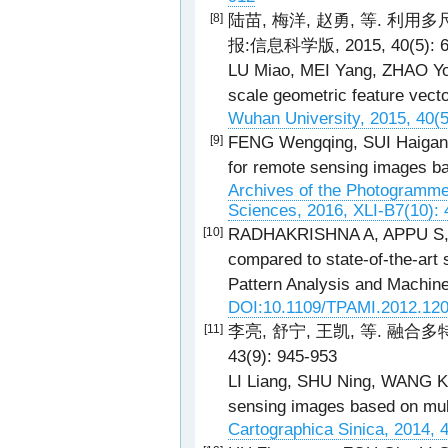
陆苗, 梅洋, 赵勇, 等. 利
[8]
报:信息科学版, 2015, 40(5): 6
LU Miao, MEI Yang, ZHAO Yon
scale geometric feature vecto
Wuhan University, 2015, 40(5
FENG Wengqing, SUI Haigang,
[9]
for remote sensing images ba
Archives of the Photogramme
Sciences, 2016, XLI-B7(10):
RADHAKRISHNA A, APPU S, A
[10]
compared to state-of-the-art
Pattern Analysis and Machine
DOI:10.1109/TPAMI.2012.12
李亮, 舒宁, 王凯, 等. 融合
[11]
43(9): 945-953
LI Liang, SHU Ning, WANG Kai
sensing images based on mult
Cartographica Sinica, 2014, 