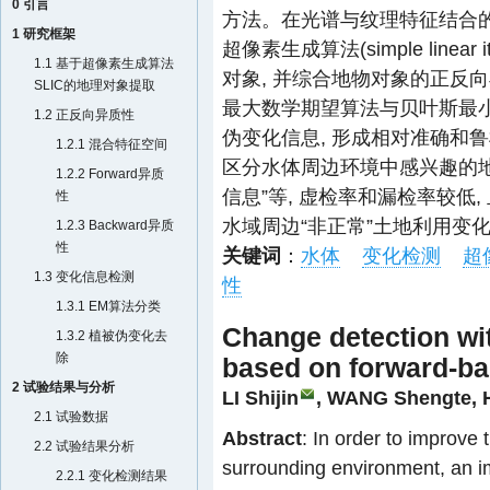
0 引言
方法。在光谱与纹理特征结合的
1 研究框架
超像素生成算法(simple linear i
1.1 基于超像素生成算法
对象, 并综合地物对象的正反
SLIC的地理对象提取
最大数学期望算法与贝叶斯最小
1.2 正反向异质性
伪变化信息, 形成相对准确和
1.2.1 混合特征空间
区分水体周边环境中感兴趣的
1.2.2 Forward异质
信息”等, 虚检率和漏检率较低,
性
水域周边“非正常”土地利用变
1.2.3 Backward异质
性
关键词
：
水体
变化检测
超
1.3 变化信息检测
性
1.3.1 EM算法分类
Change detection wi
1.3.2 植被伪变化去
除
based on forward-ba
2 试验结果与分析
LI Shijin
,
WANG Shengte
,
2.1 试验数据
Abstract
: In order to improve
2.2 试验结果分析
surrounding environment, an 
2.2.1 变化检测结果