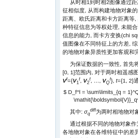
从时相1到时相2图像通过
征相似度, 从而构建地物对象的
距离、欧氏距离和卡方距离等,
种特征信息为等权处理, 未能
信息的能力, 而卡方变换(chi squa
值图像在不同特征上的方差, 
的地物对象异质性更加客观和
为保证数据的一致性, 首先
[0, 1]范围内, 对于两时相
t
t
t
t
V
={
V
,
V
, …,
V
},
t
={1,
1
2
Q
$ D_f^l = \sum\limits_{q = 1}^Q
\mathit{\boldsymbol{V}}_q^1}
diff
其中:
σ
为两时相地物对
q
通过根据不同的地物对象作
各地物对象在各维特征中的差异