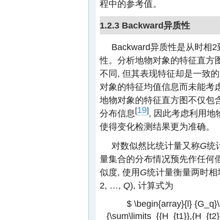
程中的参考值。
1.2.3 Backward异质性
Backward异质性是从
性。分析地物对象的特征直方图
不同, 但其表现特征却是一致的
对象的特征均值信息而未能考虑
地物对象的特征直方图不仅包含
19
[
]
分布信息
, 因此考虑利用地
使得变化检测结果更为准确。
对数似然比统计量又称
G
统
量集合的分布情况预先作任何
似度, 使用
G
统计量衡量两时相
2, …,
Q
), 计算式为
$ \begin{array}{l} {G_q}\l
{\sum\limits_{{H_{t1}},{H_{t2}}}