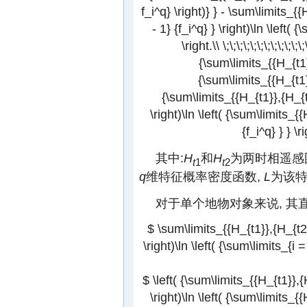
f_i^q} \right)} } - \sum\limits_{{
- 1} {f_i^q} } \right)\ln \left( {
\right.\\ \;\;\;\;\;\;\;\;\;\;
{\sum\limits_{{H_{t1}}
{\sum\limits_{{H_{t1}}
{\sum\limits_{{H_{t1}},{H_{t2
\right)\ln \left( {\sum\limits_{
{f_i^q} } } \r
其中:
H
和
H
为两时相遥感
t
1
t
2
q
维特征概率密度函数,
L
为该
对于单个地物对象来说, 其直
$ \sum\limits_{{H_{t1}},{H_{t2}}
\right)\ln \left( {\sum\limits_{i =
$ \left( {\sum\limits_{{H_{t1}},{
\right)\ln \left( {\sum\limits_{