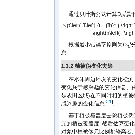
i
通过贝叶斯公式计算
D
属
fb
$ p\left( {l\left| {D_{fb}^i} \right.
\right)p\left( l \rig
i
根据最小错误率原则为
D
fb
息。
1.3.2 植被伪变化去除
在水体周边环境的变化检测
变化属于感兴趣的变化信息。由
是农田区域)在不同时相的植被特
21
[
]
感兴趣的变化信息
。
基于植被覆盖度去除植被伪
元的植被覆盖度, 然后估算变
对象中植被像元比例都较高者,