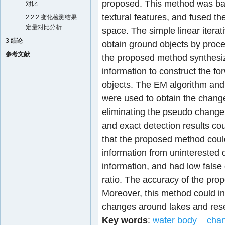
proposed. This method was bas
对比
textural features, and fused th
2.2.2 变化检测结果
定量对比分析
space. The simple linear iterat
3 结论
obtain ground objects by pro
参考文献
the proposed method synthesi
information to construct the f
objects. The EM algorithm and
were used to obtain the chang
eliminating the pseudo change i
and exact detection results co
that the proposed method could
information from uninterested
information, and had low false 
ratio. The accuracy of the pr
Moreover, this method could in
changes around lakes and rese
Key words
:
water body
chan