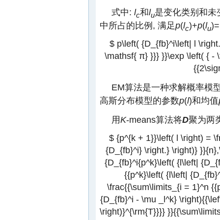
式中:
l
和
l
是变化类别和未变
c
u
中所占的比例, 满足
p
(
l
)+
p
(
l
)
c
u
$ p\left( {D_{fb}^i\left| l \righ
\mathsf{ π} }}} }}\exp \left( { - 
{{2\si
EM算法是一种求解概率模型
高斯分布模型的参数
p
(
l
)和均值
用
K
-means算法将
D
聚为两类
$ {p^{k + 1}}\left( l \right) = \
{D_{fb}^i} \right.} \right)} }}{
{D_{fb}^i{p^k}\left( {l\left| {D_{
{{p^k}\left( {l\left| {D_{fb
\frac{{\sum\limits_{i = 1}^n {{p^k
{D_{fb}^i - \mu _l^k} \right){{\l
\right)}^{\rm{T}}}} }}{{\sum\limits_