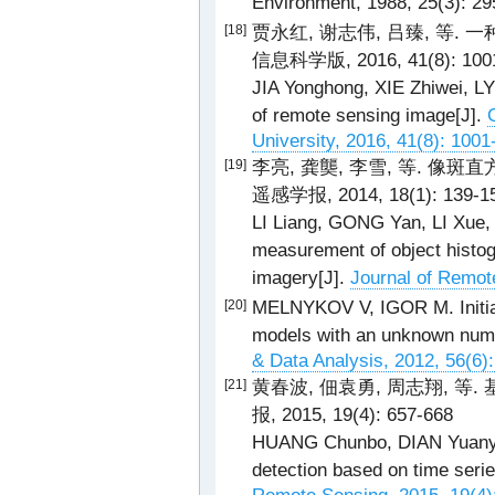
Environment, 1988, 25(3): 2
贾永红, 谢志伟, 吕臻, 等.
[18]
信息科学版, 2016, 41(8): 100
JIA Yonghong, XIE Zhiwei, LY
of remote sensing image[J].
University, 2016, 41(8): 100
李亮, 龚龑, 李雪, 等. 像
[19]
遥感学报, 2014, 18(1): 139-1
LI Liang, GONG Yan, LI Xue, 
measurement of object histog
imagery[J].
Journal of Remot
MELNYKOV V, IGOR M. Initial
[20]
models with an unknown num
& Data Analysis, 2012, 56(6)
黄春波, 佃袁勇, 周志翔, 等
[21]
报, 2015, 19(4): 657-668
HUANG Chunbo, DIAN Yuanyon
detection based on time serie