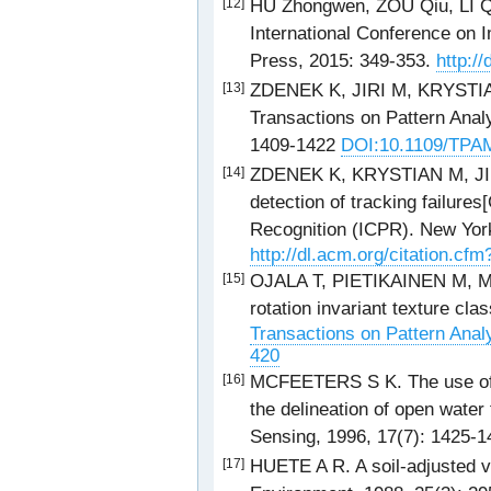
HU Zhongwen, ZOU Qiu, LI Q
[12]
International Conference on
Press, 2015: 349-353.
http:/
ZDENEK K, JIRI M, KRYSTIAN 
[13]
Transactions on Pattern Analy
1409-1422
DOI:10.1109/TPAM
ZDENEK K, KRYSTIAN M, JIRI
[14]
detection of tracking failures
Recognition (ICPR). New Yor
http://dl.acm.org/citation.c
OJALA T, PIETIKAINEN M, MA
[15]
rotation invariant texture clas
Transactions on Pattern Analy
420
MCFEETERS S K. The use of 
[16]
the delineation of open water
Sensing, 1996, 17(7): 1425-
HUETE A R. A soil-adjusted v
[17]