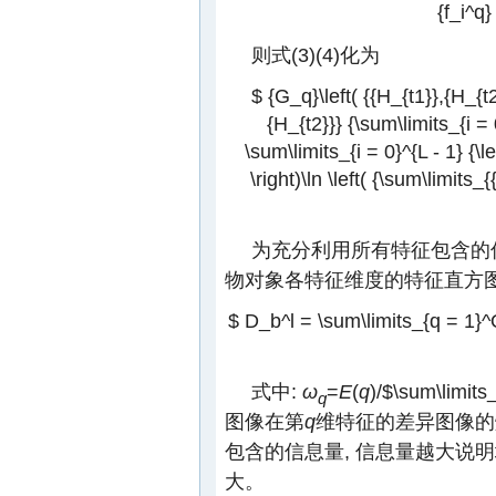
{f_i^q}
则式(3)(4)化为
$ {G_q}\left( {{H_{t1}},{H_{t2
{H_{t2}}} {\sum\limits_{i = 0}
\sum\limits_{i = 0}^{L - 1} {\l
\right)\ln \left( {\sum\limits_{
为充分利用所有特征包含的信
物对象各特征维度的特征直方图相
$ D_b^l = \sum\limits_{q = 1}^Q
式中:
ω
=
E
(
q
)/
$\sum\limits_{
q
图像在第
q
维特征的差异图像的
包含的信息量, 信息量越大说
大。