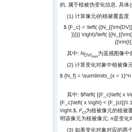
的, 属于植被伪变化信息, 具体
(1) 计算像元
i
的植被覆盖度
$ {F_c} = \left( {{N_{{\rm{DV}}
}}}}} \right)/\left( {{N_{{\
{{\rm{I}
其中:
N
为遥感图像中
DVI
min
(2) 计算变化对象中植被像
$ {N_f} = \sum\limits_{x = 1}^n {\f
其中:
$f\left( {{F_c}\left( x \r
{F_c}\left( x \right) < {F_{ct}}\\ 
\right.$
,
F
为植被像元的植被覆
ct
明该像元为植被像元;
n
是变化
(3) 如果变化对象对应的两