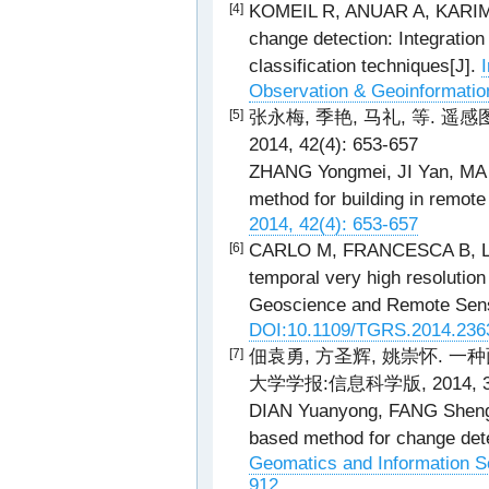
KOMEIL R, ANUAR A, KARIM S,
[4]
change detection: Integration
classification techniques[J].
Observation & Geoinformatio
张永梅, 季艳, 马礼, 等. 
[5]
2014, 42(4): 653-657
ZHANG Yongmei, JI Yan, MA Li
method for building in remot
2014, 42(4): 653-657
CARLO M, FRANCESCA B, LORE
[6]
temporal very high resolutio
Geoscience and Remote Sens
DOI:10.1109/TGRS.2014.236
佃袁勇, 方圣辉, 姚崇怀. 
[7]
大学学报:信息科学版, 2014, 39(
DIAN Yuanyong, FANG Shengh
based method for change dete
Geomatics and Information Sc
912