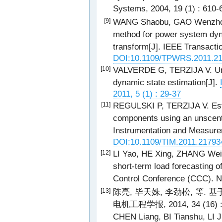
Systems, 2004, 19 (1) : 610
WANG Shaobu, GAO Wenzhon
[9]
method for power system dyn
transform[J]. IEEE Transacti
DOI:10.1109/TPWRS.2011.2
VALVERDE G, TERZIJA V. Uns
[10]
dynamic state estimation[J].
2011, 5 (1) : 29-37
REGULSKI P, TERZIJA V. Esti
[11]
components using an unscente
Instrumentation and Measurem
DOI:10.1109/TIM.2011.21793
LI Yao, HE Xing, ZHANG Weido
[12]
short-term load forecasting o
Control Conference (CCC). Na
陈亮, 毕天姝, 李劲松, 等.
[13]
电机工程学报, 2014, 34 (16) :
CHEN Liang, BI Tianshu, LI Ji