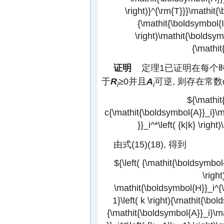
\right)}^{\rm{T}}}\mathit{\b
{\mathit{\boldsymbol{I
\right)\mathit{\boldsymbo
{\mathit
证明
定理1已证明在每个
于
R
≥0并且
A
可逆, 则存在常数
i
i
${\mathit
c{\mathit{\boldsymbol{A}}_i}\
}}_i^*\left( {k|k} \rig
由式(15)(18), 得到
${\left( {\mathit{\boldsymbol
\right
\mathit{\boldsymbol{H}}_i^{\
1}\left( k \right){\mathit{\bold
{\mathit{\boldsymbol{A}}_i}\