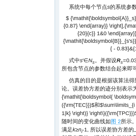
系统中每个节点
s
的系统参数
$ {\mathit{\boldsymbol{A}}_s} 
{0.87} \end{array}} \right],{\ma
{20}{c}} 1&0 \end{array}}
{\mathit{\boldsymbol{B}}_{s's}} 
{ - 0.83}&{
式中
s
′∈
N
。并假设
R
=0.0
s
s
所包含节点的参数结合起来即
仿真的目的是根据该算法得
论。误差协方差的迹分别表示
{\mathit{\boldsymbol{ \boldsymbol
({\rm{TEC}})$
和
$\sum\limits_{i 
1|k} \right)} \right\}({\rm{TPC}})
随时间的变化曲线如
图 2
所示。
满足
k
≥
n
-1, 所以误差协方差
i