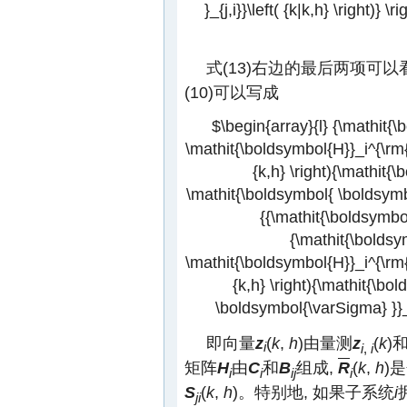
}_{j,i}}\left( {k|k,h} \right)} \
式(13)右边的最后两项可以
(10)可以写成
$\begin{array}{l} {\mathit{\b
\mathit{\boldsymbol{H}}_i^{\rm{T
{k,h} \right){\mathit{\b
\mathit{\boldsymbol{ \boldsymbol
{{\mathit{\boldsymbol{\
{\mathit{\boldsym
\mathit{\boldsymbol{H}}_i^{\rm{T
{k,h} \right){\mathit{\bo
\boldsymbol{\varSigma} }}_i^
即向量
z
(
k
,
h
)由量测
z
(
k
)
i
i
,
i
矩阵
H
由
C
和
B
组成,
R
(
k
,
h
)
i
i
ij
i
S
(
k
,
h
)。特别地, 如果子系统
i
ji