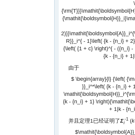
{\rm{T}}}\mathit{\boldsymbol{H}}_
{\mathit{\boldsymbol{H}}_i}\math
2)}}\mathit{\boldsymbol{A}}_i^{
R}}_i^{ - 1}\left( {k - {n_i} +
{\left( {1 + c} \right)^{ - ({n_i
{k - {n_i} + 1
由于
$ \begin{array}{l} {\left( 
}}_i^*\left( {k - {n_i} + 
\mathit{\boldsymbol{H}}_i^{\rm{
{k - {n_i} + 1} \right){\mathit{\
+ 1|k - {n_i
-1
并且定理1已经证明了
Σ
(
k
i
$\mathit{\boldsymbol{A}}_i^{