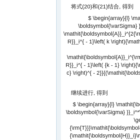
将式(20)和(21)结合, 得到
$ \begin{array}{l} \m
\boldsymbol{\varSigma} }}_
\mathit{\boldsymbol{A}}_i^{2{\r
R}}_i^{ - 1}\left( k \right){\m
\mathit{\boldsymbol{A}}_i^{\r
R}}_i^{ - 1}\left( {k - 1} \righ
c} \right)^{ - 2}}{(\mathit{\bol
继续进行, 得到
$ \begin{array}{l} \mathit{\
\boldsymbol{\varSigma} }}_i^*\le
\g
{\rm{T}}}\mathit{\boldsymbol{H
{\mathit{\boldsymbol{H}}_i}\ma