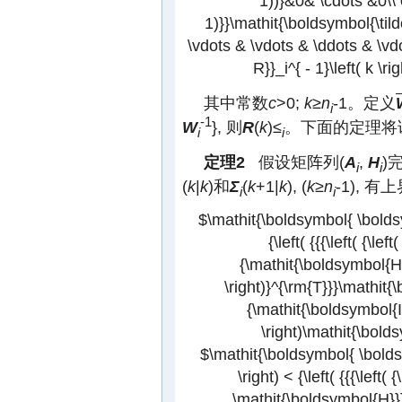
1))}&0& \cdots &0\\ 0&
1)}}\mathit{\boldsymbol{\tilde
\vdots & \vdots & \ddots & \vd
R}}_i^{ - 1}\left( k \r
其中常数
c
>0;
k
≥
n
-1。定义
i
-1
W
}, 则
R
(
k
)≤
。下面的定理将
i
i
定理2
假设矩阵列(
A
,
H
)
i
i
(
k
|
k
)和
Σ
(
k
+1|
k
), (
k
≥
n
-1), 有上
i
i
$\mathit{\boldsymbol{ \boldsy
{\left( {{{\left( {\l
{\mathit{\boldsymbol{H}
\right)}^{\rm{T}}}\mathit{\b
{\mathit{\boldsymbol{I
\right)\mathit{\boldsy
$\mathit{\boldsymbol{ \boldsy
\right) < {\left( {{{\left
\mathit{\boldsymbol{H}}}