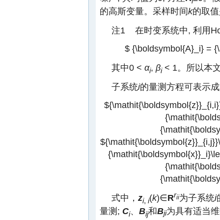
i
的高斯变量。采样时间
k
的取值是0
注1 在时变系统中, 利用H
$ {\boldsymbol{A}_i} = {\
其中0 <
α
,
β
< 1。所以本
i
i
子系统
i
的量测方程可表示成
${\mathit{\boldsymbol{z}}_{i,i}}
{\mathit{\bolds
{\mathit{\boldsym
${\mathit{\boldsymbol{z}}_{i,j}}\
{\mathit{\boldsymbol{x}}_i}\lef
{\mathit{\bolds
{\mathit{\boldsym
r
式中，
z
(
k
)∈
R
为子系统
i
ii
i
,
i
量测;
C
、
B
和
B
为具有适当维
ji
i
ij