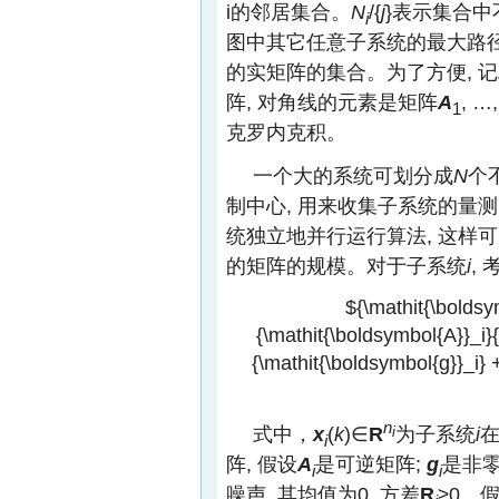
i的邻居集合。
N
/{
j
}表示集合中
i
图中其它任意子系统的最大路
的实矩阵的集合。为了方便, 记
阵, 对角线的元素是矩阵
A
, …
1
克罗内克积。
一个大的系统可划分成
N
个
制中心, 用来收集子系统的量
统独立地并行运行算法, 这样
的矩阵的规模。对于子系统
i
,
${\mathit{\boldsymb
{\mathit{\boldsymbol{A}}_i}{\
{\mathit{\boldsymbol{g}}_i} 
n
式中，
x
(
k
)∈
R
为子系统
i
i
i
阵, 假设
A
是可逆矩阵;
g
是非零
i
i
噪声, 其均值为0, 方差
R
≥0。