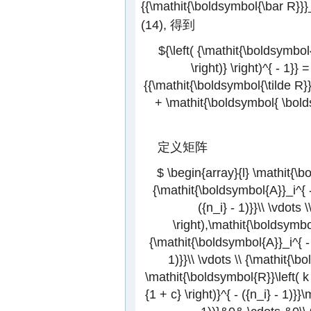
{{\mathit{\boldsymbol{\bar R}}}_i
(14), 得到
${\left( {\mathit{\boldsymbol
\right)} \right)^{ - 1}
{{\mathit{\boldsymbol{\tilde R}}
+ \mathit{\boldsymbol{ \bolds
定义矩阵
$ \begin{array}{l} \mathit{\b
{\mathit{\boldsymbol{A}}_i^{ -
({n_i} - 1)}}\\ \vdots
\right),\mathit{\boldsymbol
{\mathit{\boldsymbol{A}}_i^{ - 
1)}}\\ \vdots \\ {\mathit{\bo
\mathit{\boldsymbol{R}}\left( k \r
{1 + c} \right)}^{ - ({n_i} - 1)}}