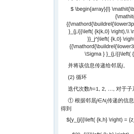
$ \begin{array}{l} \mathit{\b
{\mathit
{{\mathord{\buildrel{\lower3p
}_{j,i}}\left( {k|k,0} \right)
}}_j^j\left( {k,0} \ri
{{\mathord{\buildrel{\lower3
\Sigma } }_{j,i}}\left(
并将该信息传递给邻居
j
。
(2) 循环
迭代次数
h
=1, 2, …, 对于
① 根据邻居
j
∈
N
传递的信息
i
得到
${y_{ji}}\left( {k,h} \right) = {z_