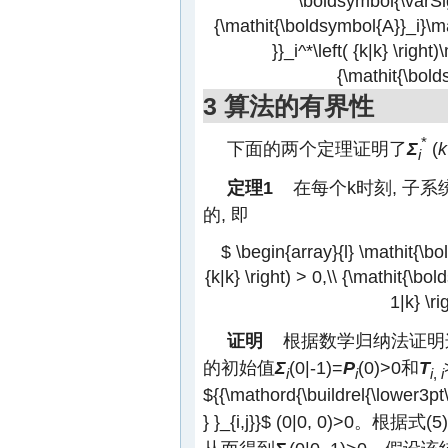
\boldsymbol{\varSigm
{\mathit{\boldsymbol{A}}_i}\
}}_i^*\left( {k|k} \righ
{\mathit{\bold
3 算法的有界性
*
下面的两个定理证明了
Σ
(
k
i
定理1
在每个k时刻, 子系
的, 即
$ \begin{array}{l} \mathit{\b
{k|k} \right) > 0,\\ {\mathit{\b
1|k} \r
证明
根据数学归纳法证明
的初始值
Σ
(0|-1)=
P
(0)>0和
T
i
i
i
,
i
${{\mathord{\buildrel{\lower3pt
} }_{i,j}}$
(0|0, 0)>0。根据式(5