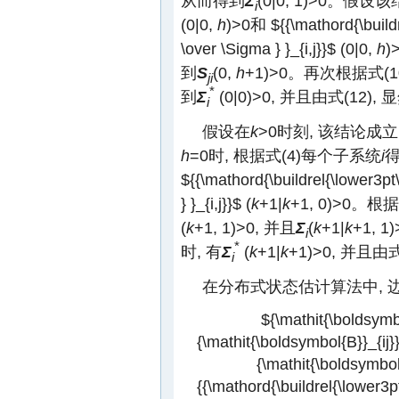
从而得到
Σ
(0|0, 1)>0。假设
i
(0|0,
h
)>0和
${{\mathord{\build
\over \Sigma } }_{i,j}}$
(0|0,
h
到
S
(0,
h
+1)>0。再次根据式(1
ji
*
到
Σ
(0|0)>0, 并且由式(12),
i
假设在
k
>0时刻, 该结论成立
h
=0时, 根据式(4)每个子系统
i
${{\mathord{\buildrel{\lower3pt
} }_{i,j}}$
(
k
+1|
k
+1, 0)>0。根据
(
k
+1, 1)>0, 并且
Σ
(
k
+1|
k
+1,
i
*
时, 有
Σ
(
k
+1|
k
+1)>0, 并且由
i
在分布式状态估计算法中, 边
${\mathit{\boldsymbol
{\mathit{\boldsymbol{B}}_{ij}}
{\mathit{\boldsymbol{B}
{{\mathord{\buildrel{\lower3p