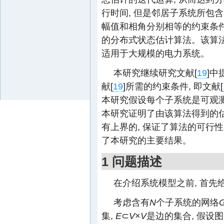
行时间, 但是邻居子系统所包
幅值和相角分别相等的约束条件
的分布式状态估计算法。该算法
适用于大规模的电力系统。
本研究继续研究文献[
19
]中
献[
19
]所需的约束条件, 即文献[
本研究假设每个子系统是可观测
本研究证明了由该算法得到的
有上界的, 保证了算法的可行性。
了本研究的主要结果。
1 问题描述
在介绍系统模型之前, 首
考虑含有
N
个子系统的网络
集,
E
⊂
V
×
V
是边的集合, 假设图