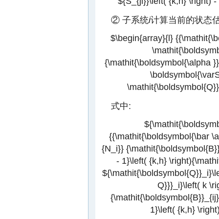
${S_{ji}}\left( {k,h} \right) -
② 子系统
i
计算当前的状态
$\begin{array}{l} {{\mathit{\b
\mathit{\boldsymbo
{\mathit{\boldsymbol{\alpha }}_i
\boldsymbol{\varSig
\mathit{\boldsymbol{Q}}_i
式中:
${\mathit{\boldsymbol
{{\mathit{\boldsymbol{\bar \alp
{N_i}} {\mathit{\boldsymbol{B}}
- 1}\left( {k,h} \right){\math
${\mathit{\boldsymbol{Q}}_i}\le
Q}}}_i}\left( k \r
{\mathit{\boldsymbol{B}}_{ij}
1}\left( {k,h} \rig