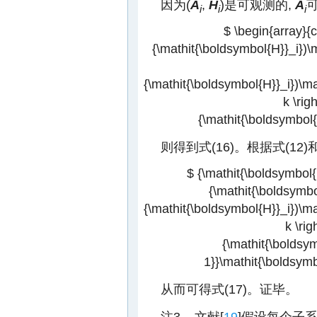
因为(
A
,
H
)是可观测的,
A
可
i
i
i
$ \begin{array}{c
{\mathit{\boldsymbol{H}}_i})\m
{\mathit{\boldsymbol{H}}_i})\ma
k \rig
{\mathit{\boldsymbol{
则得到式(16)。根据式(12)和(
$ {\mathit{\boldsymbol{ 
{\mathit{\boldsymbol
{\mathit{\boldsymbol{H}}_i})\ma
k \rig
{\mathit{\boldsym
1}}\mathit{\boldsymb
从而可得式(17)。证毕。
注3 文献[
19
]假设每个子