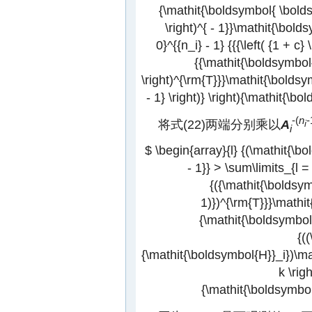
{\mathit{\boldsymbol{ \boldsy
\right)^{ - 1}}\mathit{\bold
0}^{{n_i} - 1} {{{\left( {1 + c} \r
{{\mathit{\boldsymbol
\right)^{\rm{T}}}\mathit{\boldsymbo
- 1} \right)} \right){\mathit{\
-(
n
-
将式(22)两端分别乘以
A
i
i
$ \begin{array}{l} {(\mathit{\bo
- 1}} > \sum\limits_{l = 0
{({\mathit{\boldsym
1)})^{\rm{T}}}\mathit{
{\mathit{\boldsymbol{
{(
{\mathit{\boldsymbol{H}}_i})\ma
k \rig
{\mathit{\boldsymbo