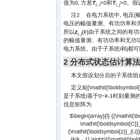
值为0, 方差
T
>0和
T
>0。假
i
,
i
i
,
j
注2 在电力系统中, 电压(
电压的幅值量测、有功功率和无
所以
z
(
k
)由子系统之间的有功
i
,
j
的幅值量测、有功功率和无功
电力系统。由于子系统i和j都可以
2 分布式状态估计算
本文假设划分后的子系统组
定义
${{\mathit{\boldsymbol{\h
是子系统
i
基于0~
k
-1时刻量
信息矩阵为
$\begin{array}{l} {{\mathit{\bo
\mathit{\boldsymbol{C}}_
{\mathit{\boldsymbol{z}}_{i,i}}\
{k|k - 1} \right){{\mathit{\bold