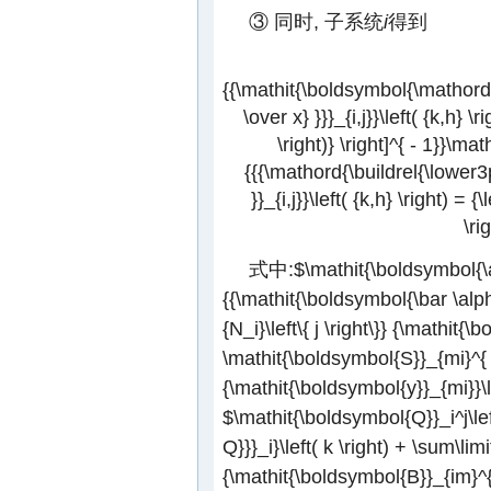
③ 同时, 子系统
i
得到
{{\mathit{\boldsymbol{\mathord{
\over x} }}}_{i,j}}\left( {k,h} \
\right)} \right]^{ - 1}}\mat
{{{\mathord{\buildrel{\lower3
}}_{i,j}}\left( {k,h} \right) = 
\ri
式中:
$\mathit{\boldsymbol{\al
{{\mathit{\boldsymbol{\bar \alpha
{N_i}\left\{ j \right\}} {\mathit
\mathit{\boldsymbol{S}}_{mi}^{ - 
{\mathit{\boldsymbol{y}}_{mi}}\le
$\mathit{\boldsymbol{Q}}_i^j\lef
Q}}}_i}\left( k \right) + \sum\limit
{\mathit{\boldsymbol{B}}_{im}^{