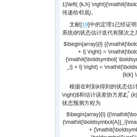
1}\left( {k,h} \right){\mathit{\b
传递给邻居
j
。
文献[
19
]中的定理1已经证
系统
i
的状态估计迭代有限次之后
$\begin{array}{l} {{\mathit{\bold
+ l} \right) = \mathit{\bol
{\mathit{\boldsymbol{ \boldsym
_i} + l} \right) = \mathit{\bo
{k|k} 
根据在时刻
k
得到的状态估
*
\right)$
和估计误差协方差
Σ
(
k
|
i
状态预测方程为
$\begin{array}{l} {{\mathit{\bol
{\mathit{\boldsymbol{A}}_i}\math
+ {\mathit{\boldsymb