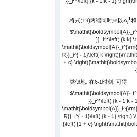
}}_i^*\left( {k - 1|k - 1} \right
T
将式(19)两端同时乘以
A
和
i
$\mathit{\boldsymbol{A}}_i^
}}_i^*\left( {k|k} 
\mathit{\boldsymbol{A}}_i^{\rm{
R}}_i^{ - 1}\left( k \right){\math
+ c} \right){\mathit{\boldsymbo
类似地, 在
k
-1时刻, 可得
$\mathit{\boldsymbol{A}}_i^
}}_i^*\left( {k - 1|k -
\mathit{\boldsymbol{A}}_i^{\rm{
R}}_i^{ - 1}\left( {k - 1} \right
{\left( {1 + c} \right)\mathit{\b