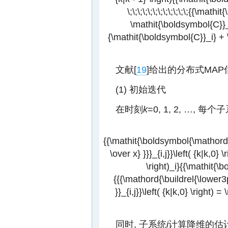
\;\;\;\;\;\;\;\;\;\;\;\;{{\mat
\mathit{\boldsymbol{C}}_
{\mathit{\boldsymbol{C}}_i} + \s
文献[
19
]给出的分布式MAP
(1) 初始迭代
在时刻
k
=0, 1, 2, …, 每个
{{\mathit{\boldsymbol{\mathord{
\over x} }}}_{i,j}}\left( {k|k,0}
\right)_i}{{\mathit{\bo
{{{\mathord{\buildrel{\lower3
}}_{i,j}}\left( {k|k,0} \right) 
同时, 子系统
i
计算降维的估