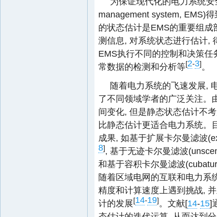
为保证现代化的电力系统安全可
management system
的状态估计是EMS的重要组成
测信息, 对系统状态进行估计
EMS执行不同的控制和决策任
2
3
[
-
]
常数据的检测和分析等
。
随着电力系统的飞速发展, 
了不同领域学者的广泛关注。由
间变化, 但是静态状态估计不
比静态估计更适合电力系统。目
成果, 如基于扩展卡尔曼滤波(exten
8
]
, 基于无迹卡尔曼滤波(unscente
和基于容积卡尔曼滤波(cubature 
随着区域电网的互联和电力系统
精度和计算速度上遇到挑战, 
14
19
[
-
]
计的发展
。文献[
14
-
15
态估计的迭代运算, 从而达到