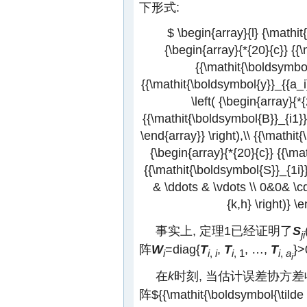
下形式:
$ \begin{array}{l} {\mathit{
{\begin{array}{*{20}{c}} {{\m
{{\mathit{\boldsymbol{y
{{\mathit{\boldsymbol{y}}_{{a_i}i}
\left( {\begin{array}{*
{{\mathit{\boldsymbol{B}}_{i1}}}
\end{array}} \right),\\ {{\mathit{
{\begin{array}{*{20}{c}} {{\ma
{{\mathit{\boldsymbol{S}}_{1i}}\
& \ddots & \vdots \\ 0&0& \cd
{k,h} \right)} \
事实上, 定理1已经证明了
S
ji
阵
W
=diag{
T
,
T
, …,
T
}>
i
i
,
i
i
, 1
i
,
a
i
在
k
时刻, 当估计误差协方
阵
${{\mathit{\boldsymbol{\tilde R