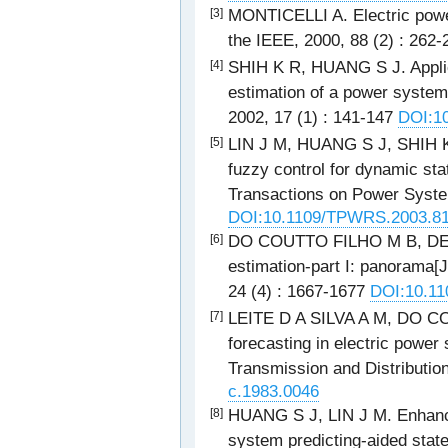
MONTICELLI A. Electric power
[3]
the IEEE, 2000, 88 (2) : 262
SHIH K R, HUANG S J. Applica
[4]
estimation of a power syste
2002, 17 (1) : 141-147
DOI:10
LIN J M, HUANG S J, SHIH K 
[5]
fuzzy control for dynamic st
Transactions on Power Syste
DOI:10.1109/TPWRS.2003.8
DO COUTTO FILHO M B, DE S
[6]
estimation-part I: panorama[
24 (4) : 1667-1677
DOI:10.1
LEITE D A SILVA A M, DO C
[7]
forecasting in electric powe
Transmission and Distributio
c.1983.0046
HUANG S J, LIN J M. Enhanc
[8]
system predicting-aided stat