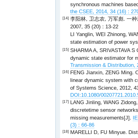
synchronous machines based 
the CSEE, 2014, 34 (16) : 27
李阳林, 卫志农, 万军彪. 一
[14]
2007, 35 (20) : 13-22
LI Yanglin, WEI Zhinong, WAN
state estimation of power sy
SHARMA A, SRIVASTAVA S C
[15]
dynamic state estimator for 
Transmission & Distribution, 
FENG Jianxin, ZENG Ming. Opt
[16]
linear dynamic system with cr
of Systems Science, 2012, 43
DOI:10.1080/00207721.2010
LANG Jinling, WANG Zidong, L
[17]
discretetime sensor networks
missing measurements[J].
IE
(3) : 66-86
MARELLI D, FU Minyue. Distri
[18]