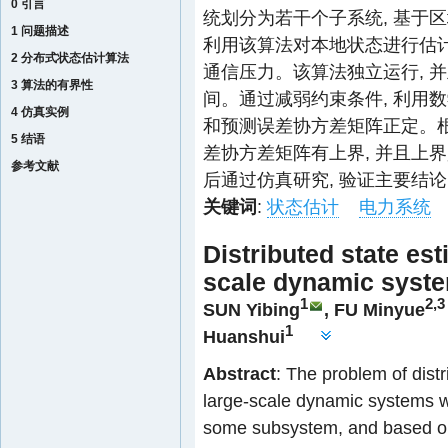
0 引言
统划分为若干个子系统, 基于
1 问题描述
利用该算法对本地状态进行估计
2 分布式状态估计算法
通信压力。该算法独立运行, 
3 算法的有界性
间。通过减弱约束条件, 利用
4 仿真实例
和预测误差协方差矩阵正定。根
5 结语
差协方差矩阵有上界, 并且上
参考文献
后通过仿真研究, 验证主要结
关键词
:
状态估计
电力系统
Distributed state est
scale dynamic syst
1
2,3
SUN Yibing
,
FU Minyue
1
Huanshui
Abstract
: The problem of distr
large-scale dynamic systems w
some subsystem, and based on