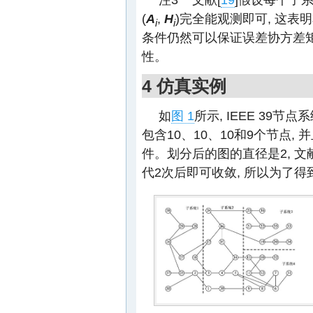
(
A
,
H
)完全能观测即可, 这表
i
i
条件仍然可以保证误差协方差矩
性。
4 仿真实例
如
图 1
所示, IEEE 39
包含10、10、10和9个节点,
件。划分后的图的直径是2, 文献
代2次后即可收敛, 所以为了得