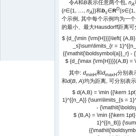
令
A
和
B
表示任意两个包,
n
A
D
(
r
∈{1, …,
n
})和
b
∈
R
(
s
∈{1
A
s
个示例, 其中每个示例均为一个
的最小、最大Hausdorff距离
$ {d_{\min {\rm{H}}}}\left( {A,B}
_s}\sum\limits_{r = 1}^{{n_A
{{\mathit{\boldsymbol{a}}_r} - {
$ {d_{\max {\rm{H}}}}(A,B) = \m
其中:
d
和
d
分别表示
minH
maxH
和
d
(
B
,
A
)均为距离, 可分别表
$ d(A,B) = \min {{\kern 1pt
1}^{{n_A}} {\sum\limits_{s = 1}^
- {\mathit{\boldsy
$ (B,A) = \min {{\kern 1pt}
1}^{{n_B}} {\sum\l
{{\mathit{\boldsymb