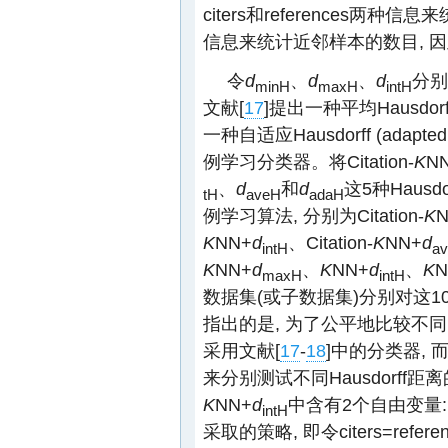
citers和references两种
信息来统计近邻样本的数目, 
令
d
、
d
、
d
分别
minH
maxH
intH
文献[
17
]提出一种平均Hausdorff 
一种自适应Hausdorff (adapted
例学习分类器。将Citation-
K
N
、
d
和
d
这5种Haus
tH
aveH
adaH
例学习算法, 分别为Citation-
K
K
NN+
d
、Citation-
K
NN+
d
intH
a
K
NN+
d
、
K
NN+
d
、
K
N
maxH
intH
数据集(或子数据集)分别对这
指出的是, 为了公平地比较不同H
采用文献[
17
-
18
]中的分类器, 而是
来分别测试不同Hausdorff距离
K
NN+
d
中含有2个自由变量:re
intH
采取的策略, 即令citers=refere