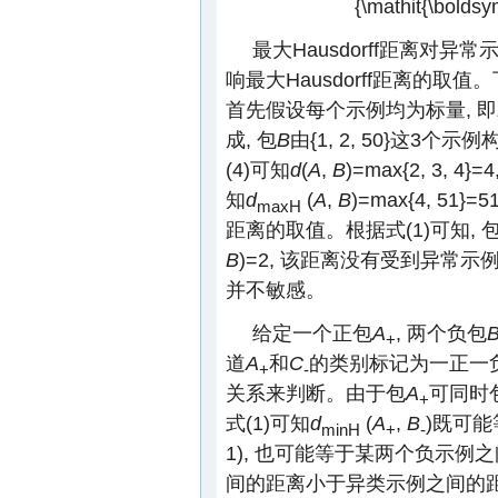
{\mathit{\boldsym
最大Hausdorff距离对
响最大Hausdorff距离的
首先假设每个示例均为标量, 即
成, 包
B
由{1, 2, 50}这3个示
(4)可知
d
(
A
,
B
)=max{2, 3, 4}=4
知
d
(
A
,
B
)=max{4, 51
maxH
距离的取值。根据式(1)可知, 
B
)=2, 该距离没有受到异常示例
并不敏感。
给定一个正包
A
, 两个负包
+
道
A
和
C
的类别标记为一正一负
+
-
关系来判断。由于包
A
可同时
+
式(1)可知
d
(
A
,
B
)既可
minH
+
-
1), 也可能等于某两个负示例
间的距离小于异类示例之间的距离