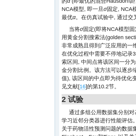
的
α
(即最优的混合Hausdorff距
NCA模型, 即一旦
σ
固定, NC
最优
α
。在仿真试验中, 通过
当将
σ
固定(即将NCA模型固
用黄金分割搜索法(golden section
非常成熟且得到广泛应用的一维
在优化过程中需要不停地记录3
索区间, 中间点将该区间一分
金分割比例。该方法可以逐步缩
值), 该区间的中点即为待优化
见文献[
16
]的第10.2节。
2 试验
通过多组公用数据集分别对基于
学习近邻分类器进行性能评估。
关于药物活性预测问题的数据集M