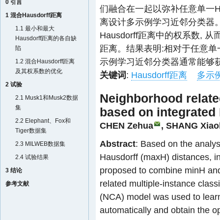
0 引言
们融合在一起以弥补任意单一Hausd
1 混合Hausdorff距离
离设计多示例学习近邻分类器
1.1 最小和最大
Hausdorff距离中的权系数, 
Hausdorff距离的各自缺
距离。结果表明:相对于任意单一Hau
陷
示例学习近邻分类器通常能够
1.2 混合Hausdorff距离
及其权系数的优化
关键词
:
Hausdorff距离
多示
2 试验
Neighborhood related
2.1 Musk1和Musk2数据
集
based on integrated
2.2 Elephant、Fox和
CHEN Zehua
,
SHANG Xiao
Tiger数据集
Abstract
: Based on the analy
2.3 MILWEB数据集
Hausdorff (maxH) distances, in
2.4 试验结果
proposed to combine minH an
3 结论
related multiple-instance cla
参考文献
(NCA) model was used to learn 
automatically and obtain the o