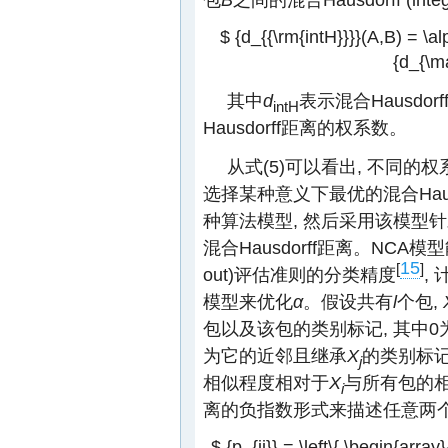
$ {d_{{\rm{intH}}}}(A,B) = \al
{d_{\ma
其中
d
表示混合Hausdor
intH
Hausdorff距离的权系数。
从式(5)可以看出, 不同的权
选择某种意义下最优的混合Hausd
种算法模型, 然后采用该模型
混合Hausdorff距离。NCA模
15
[
]
out)评估准则的分类精度
,
模型来优化
α
。假设共有
l
个包,
包以及该包的类别标记, 其中0
为它的近邻且继承
X
的类别标记
j
相似程度相对于
X
与所有包的相
i
离的负指数形式来描述任意两个
$ {p_{ij}} = \left\{ \begin{array}{