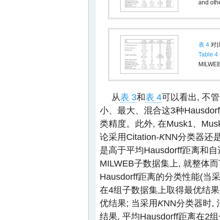
and othe
表 4
对比
Table 4
MILWEB 
从
表 3
和
表 4
可以看出, 不管分
小、最大、混合这3种Hausdorf
类精度。此外, 在Musk1、Musk
论采用Citation-
K
NN分类器还
是高于平均Hausdorff距离和自
MILWEB子数据集上, 就整体而
Hausdorff距离的分类性能(当采用C
在4组子数据集上取得最优结果, 
优结果; 当采用
K
NN分类器时, 
结果, 平均Hausdorff距离在2