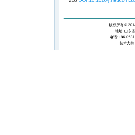
218
DOI:10.1016/j.neucom.2