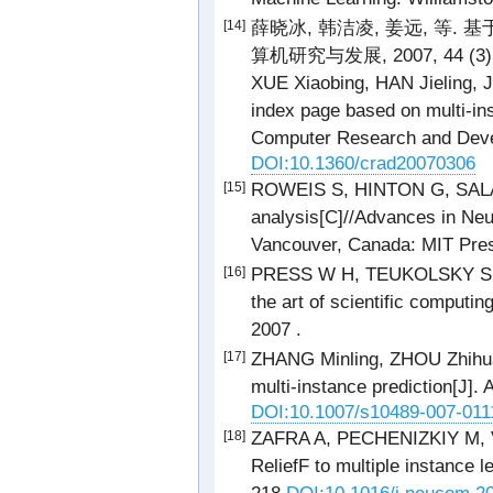
薛晓冰, 韩洁凌, 姜远, 等.
[14]
算机研究与发展, 2007, 44 (3) :
XUE Xiaobing, HAN Jieling, 
index page based on multi-ins
Computer Research and Devel
DOI:10.1360/crad20070306
ROWEIS S, HINTON G, SAL
[15]
analysis[C]//Advances in Neu
Vancouver, Canada: MIT Pres
PRESS W H, TEUKOLSKY S A,
[16]
the art of scientific computi
2007 .
ZHANG Minling, ZHOU Zhihua. 
[17]
multi-instance prediction[J]. 
DOI:10.1007/s10489-007-011
ZAFRA A, PECHENIZKIY M, VE
[18]
ReliefF to multiple instance 