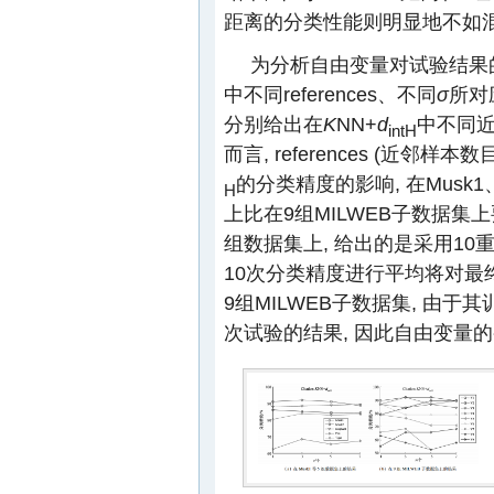
距离的分类性能则明显地不如混合Ha
为分析自由变量对试验结果
中不同references、不同
σ
所对应
分别给出在
K
NN+
d
中不同
intH
而言, references (近邻样本数
的分类精度的影响, 在Musk1、M
H
上比在9组MILWEB子数据集
组数据集上, 给出的是采用10
10次分类精度进行平均将对最
9组MILWEB子数据集, 由
次试验的结果, 因此自由变量