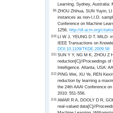
Learning. Sydney, Australia
ZHOU Zhihua, SUN Yuyin, LI Y
[9]
instances as non-I.I.D. sampl
Conference on Machine Learn
1256.
http://dl.acm.org/citat
LI W J, YEUNG D T. MILD: mul
[10]
IEEE Transactions on Knowled
DOI:10.1109/TKDE.2009.58
SUN Y Y, NG M K, ZHOU Z H. 
[11]
reduction[C]//Proceedings of 
Intelligence. Atlanta, USA: A
PING Wei, XU Ye, REN Kexin, e
[12]
reduction by learning a max
the 24th AAAI Conference on A
2010: 551-556.
AMAR R A, DOOLY D R, GOLDMA
[13]
real-valued data[C]//Proceedi
Machine Learning. Williamst