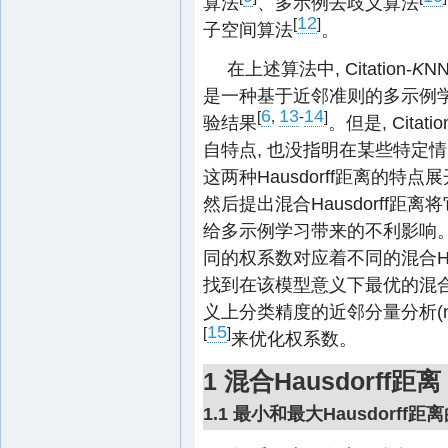
算法
、多示例去歧义算法
12
[
]
子空间算法
。
在上述算法中, Citation-
K
N
是一种基于近邻准则的多示例学
6
13
14
[
,
-
]
验结果
。但是, Citatio
自特点, 也没指明在某些特定
这两种Hausdorff距离的特
然后提出混合Hausdorff距离将
给多示例学习带来的不利影响。权系
同的权系数对应着不同的混合Hau
找到在该模型意义下最优的混合H
义上分类精度的近邻分量分析(neighbo
15
[
]
来优化权系数。
1 混合Hausdorff距离
1.1 最小和最大Hausdorff