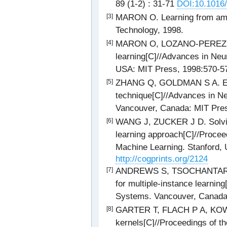
89 (1-2) : 31-71
DOI:10.1016
MARON O. Learning from ambi
[3]
Technology, 1998.
MARON O, LOZANO-PEREZ T. 
[4]
learning[C]//Advances in Neu
USA: MIT Press, 1998:570-5
ZHANG Q, GOLDMAN S A. EM-D
[5]
technique[C]//Advances in N
Vancouver, Canada: MIT Pre
WANG J, ZUCKER J D. Solving
[6]
learning approach[C]//Proceed
Machine Learning. Stanford,
http://cogprints.org/2124
ANDREWS S, TSOCHANTARIDI
[7]
for multiple-instance learnin
Systems. Vancouver, Canada
GARTER T, FLACH P A, KOWAL
[8]
kernels[C]//Proceedings of t