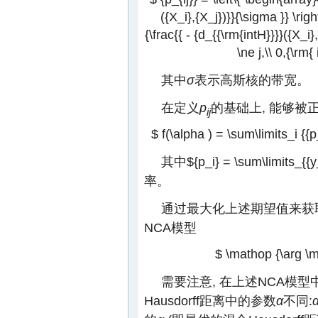
({X_i},{X_j})}}{\sigma }} \right
{\frac{{ - {d_{{\rm{intH}}}}({X_i},{
\ne j,\\ 0,{\rm{ 
其中
σ
表示高斯核的带宽。
在定义
p
的基础上, 能够
ij
$ f(\alpha ) = \sum\limits_i {{p_
其中
${p_i} = \sum\limits_{{y_
率。
通过最大化上述期望值来获
NCA模型
$ \mathop {\arg \m
需要注意, 在上述NCA模
Hausdorff距离中的参数
α
不同: