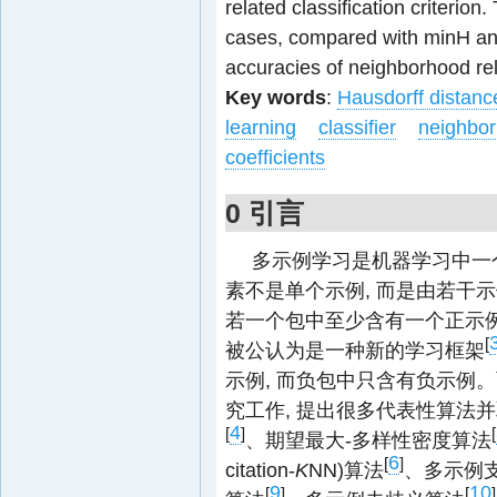
related classification criterio
cases, compared with minH and
accuracies of neighborhood rela
Key words
:
Hausdorff distanc
learning
classifier
neighbor
coefficients
0 引言
多示例学习是机器学习中一
素不是单个示例, 而是由若干
若一个包中至少含有一个正示例
[
被公认为是一种新的学习框架
示例, 而负包中只含有负示例
究工作, 提出很多代表性算法并
4
[
]
[
、期望最大-多样性密度算法
6
[
]
citation-
K
NN)算法
、多示例
9
10
[
]
[
]