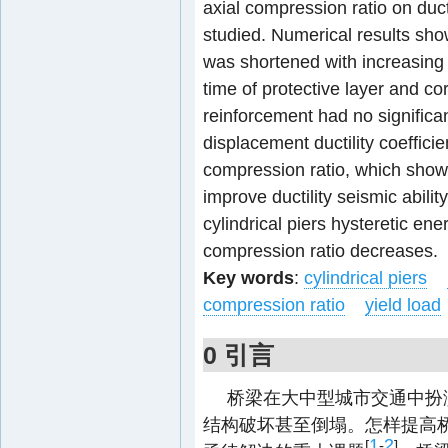
axial compression ratio on ducti
studied. Numerical results show
was shortened with increasing o
time of protective layer and co
reinforcement had no significan
displacement ductility coeffici
compression ratio, which show
improve ductility seismic abilit
cylindrical piers hysteretic ene
compression ratio decreases.
Key words
:
cylindrical piers
compression ratio
yield load
0 引言
桥梁在大中型城市交通中扮
结构破坏甚至倒塌。怎样提高
1
2
[
-
]