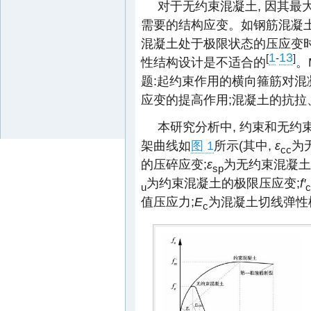
对于无约束混凝土, 因其最
需要的结构应变。如钢筋混凝土
混凝土处于极限状态的压应变时
1
13
[
-
]
性结构设计是不适合的
。
题:起约束作用的横向箍筋对
应变的提高作用;混凝土的抗拉
本研究分析中, 约束和无约束
架曲线如
图 1
所示(其中,
ε
为
cc
的压碎应变;
ε
为无约束混凝土
sp
为约束混凝土的极限压应变;
f′
u
c
值压应力;
E
为混凝土切线弹性
c