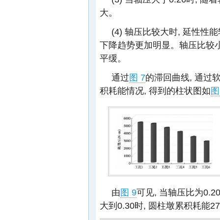
大。
(4) 轴压比较大时, 延性性
下降趋势更加明显。轴压比较小时
平缓。
通过
图 7
的滞回曲线, 通
积耗能情况, 得到的柱状图如
图
由
图 9
可见, 当轴压比为0.20
大到0.30时, 圆柱墩累积耗能276