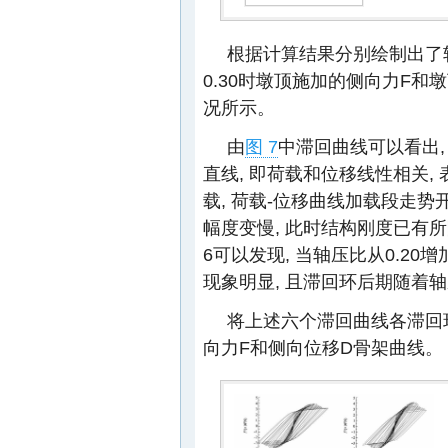
根据计算结果分别绘制出了轴压比为
0.30时墩顶施加的侧向力F和
况所示。
由
图 7
中滞回曲线可以看出,
直线, 即荷载和位移线性相关,
载, 荷载-位移曲线加载段走势
幅度变慢, 此时结构刚度已有
6可以发现, 当轴压比从0.20增
现象明显, 且滞回环后期随着轴
将上述六个滞回曲线各滞回环
向力F和侧向位移D骨架曲线。