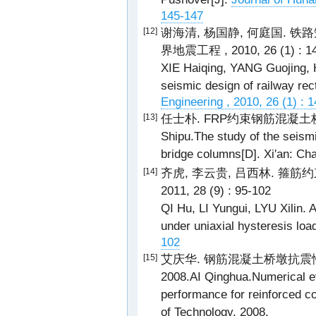
145-147
谢海清, 杨国静, 何庭国. 
[12]
界地震工程 , 2010, 26 (1) : 1
XIE Haiqing, YANG Guojing, H
seismic design of railway rec
Engineering , 2010, 26 (1) : 
任士朴. FRP约束钢筋混凝土桥墩
[13]
Shipu.The study of the seism
bridge columns[D]. Xi′an: Cha
齐虎, 李云贵, 吕西林. 箍筋
[14]
2011, 28 (9) : 95-102
QI Hu, LI Yungui, LYU Xilin. 
under uniaxial hysteresis loa
102
艾庆华. 钢筋混凝土桥墩抗震
[15]
2008.AI Qinghua.Numerical ev
performance for reinforced co
of Technology, 2008.