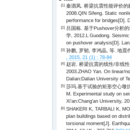
秦泗凤. 桥梁抗震性能评价的
[1]
2008.QIN Sifeng. Static nonl
performance for bridges[D]. D
吕国栋. 基于Pushover分
[2]
学, 2012.L Guodong. Seismic 
on pushover analysis[D]. Lan
孙鹏, 罗韧, 李鸿晶, 等. 
[3]
, 2015, 21 (1) : 78-84
赵岩. 桥梁抗震的线性/非线性
[4]
2003.ZHAO Yan. On linear/non
Dalian:Dalian University of T
莎玛.基于试验的矩形空心墩抗震性能
[5]
M. Experimental study on seis
Xi′an:Chang′an University, 20
SHAKERI K, TARBALI K, MOH
[6]
plan buildings based on distr
torsional moment[J]. Earthqu