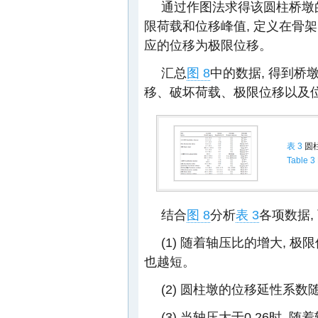
通过作图法求得该圆柱桥墩
限荷载和位移峰值, 定义在骨
应的位移为极限位移。
汇总
图 8
中的数据, 得到
移、破坏荷载、极限位移以及位
表 3
圆
Table 3
结合
图 8
分析
表 3
各项数据,
(1) 随着轴压比的增大, 
也越短。
(2) 圆柱墩的位移延性系
(3) 当轴压大于0.26时,