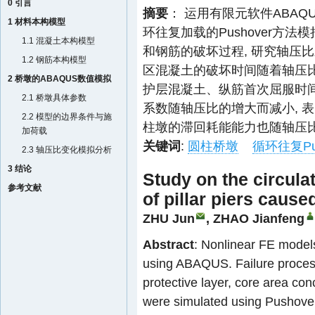
0 引言
摘要
： 运用有限元软件ABAQ
1 材料本构模型
环往复加载的Pushover方
1.1 混凝土本构模型
和钢筋的破坏过程, 研究轴压
1.2 钢筋本构模型
区混凝土的破坏时间随着轴压
2 桥墩的ABAQUS数值模拟
护层混凝土、纵筋首次屈服时间
2.1 桥墩具体参数
系数随轴压比的增大而减小, 
2.2 模型的边界条件与施
柱墩的滞回耗能能力也随轴压
加荷载
关键词
:
圆柱桥墩
循环往复Pus
2.3 轴压比变化模拟分析
3 结论
Study on the circula
参考文献
of pillar piers caus
ZHU Jun
,
ZHAO Jianfeng
Abstract
: Nonlinear FE models
using ABAQUS. Failure process 
protective layer, core area con
were simulated using Pushover 