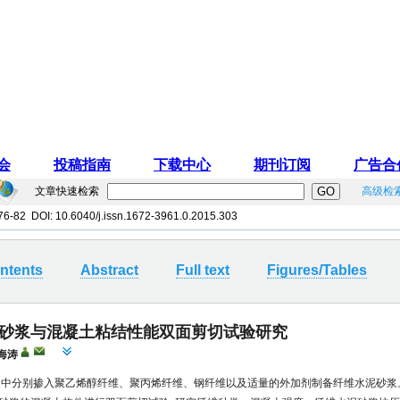
文章快速检索
高级检
 76-82 DOI:
10.6040/j.issn.1672-3961.0.2015.303
ntents
Abstract
Full text
Figures/Tables
砂浆与混凝土粘结性能双面剪切试验研究
海涛
浆中分别掺入聚乙烯醇纤维、聚丙烯纤维、钢纤维以及适量的外加剂制备纤维水泥砂浆