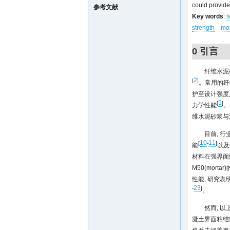
could provide
参考文献
Key words
:
t
strength
mor
0 引言
纤维水泥
2
[
]
。常用的纤
护至设计强度
5
[
]
力学性能
。
维水泥砂浆与
目前, 
10
11
[
-
]
能
以及
材料在强界面
M50(mor
性能, 研究
23
-
]
。
然而, 
凝土界面粘结