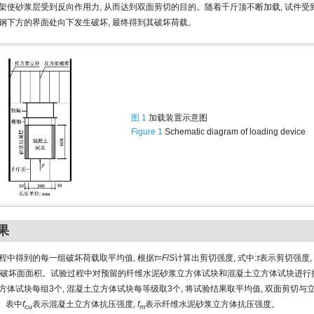
架使砂浆层受到反向作用力, 从而达到双面剪切的目的。随着千斤顶不断加载, 试件受
钢下方的界面处向下发生破坏, 最终得到其破坏荷载。
图 1
加载装置示意图
Figure 1
Schematic diagram of loading device
果
程中得到的每一组破坏荷载取平均值, 根据
τ
=
F
/
S
计算出剪切强度, 式中:
τ
表示剪切强度,
破坏面面积。试验过程中对预留的纤维水泥砂浆立方体试块和混凝土立方体试块进行抗
方体试块每组3个, 混凝土立方体试块每等级取3个, 将试验结果取平均值, 双面剪切与
。表中
f
表示混凝土立方体抗压强度,
f
表示纤维水泥砂浆立方体抗压强度。
cu
m