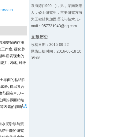
袁海涛(1990—)，男，湖南浏阳
ression
人，硕士研究生，主要研究方向
为工程结构加固理论与技术. E-
mail：
957721943@qq.com
文章历史
强和增韧的作用
收稿日期：2015-09-22
工作度, 硬化养
网络出版时间：2016-05-18 10:
的塑料后表现出的
35:08
, 因此, 对纤
土界面的粘结性
试验, 得出复合
度范围在M30～
土之间的界面粘结
16
[
剂等因素的影响
维水泥砂浆与混
粘结性能的研究