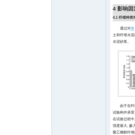
4 影响
4.1 纤维种
通过对
表
土和纤维水泥
水泥砂浆。
由于在纤
试验构件承受
在试验过程中
强度最大, 
聚乙烯醇纤维