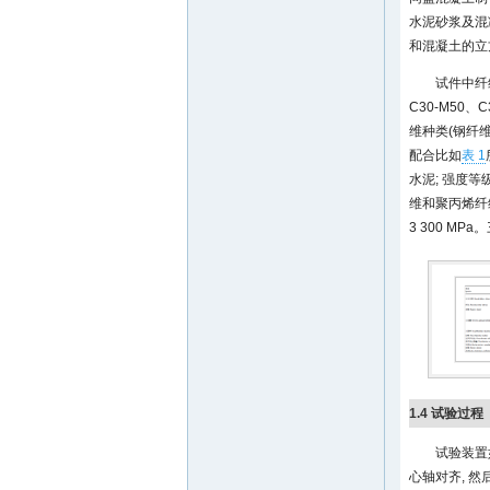
水泥砂浆及混
和混凝土的立
试件中纤维
C30-M50、
维种类(钢纤维
配合比如
表 1
水泥; 强度
维和聚丙烯纤
3 300 M
1.4 试验过程
试验装置
心轴对齐, 然