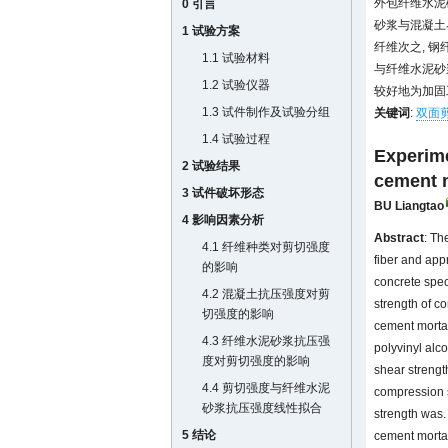
外包纤维水泥
0 引言
砂浆与混凝土
1 试验方案
纤维次之, 
1.1 试验材料
与纤维水泥砂
1.2 试验仪器
较好地为加固
1.3 试件制作及试验分组
关键词
:
双面
1.4 试验过程
Experime
2 试验结果
cement m
3 试件破坏形态
BU Liangtao
4 影响因素分析
Abstract
: Th
4.1 纤维种类对剪切强度
fiber and app
的影响
concrete spec
4.2 混凝土抗压强度对剪
strength of c
切强度的影响
cement mortar
4.3 纤维水泥砂浆抗压强
polyvinyl alc
度对剪切强度的影响
shear strengt
4.4 剪切强度与纤维水泥
compression s
砂浆抗压强度线性拟合
strength was.
5 结论
cement mortar.