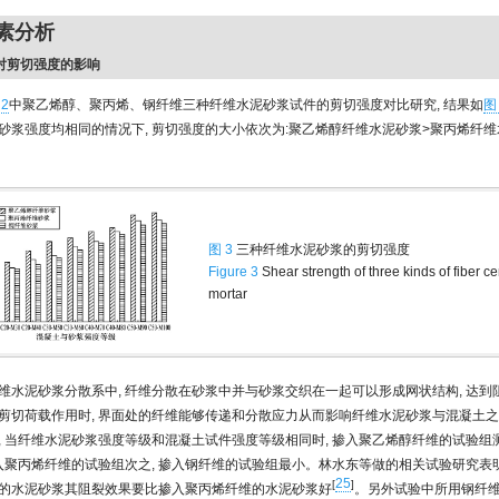
因素分析
类对剪切强度的影响
 2
中聚乙烯醇、聚丙烯、钢纤维三种纤维水泥砂浆试件的剪切强度对比研究, 结果如
图
砂浆强度均相同的情况下, 剪切强度的大小依次为:聚乙烯醇纤维水泥砂浆>聚丙烯纤维
图 3
三种纤维水泥砂浆的剪切强度
Figure 3
Shear strength of three kinds of fiber c
mortar
维水泥砂浆分散系中, 纤维分散在砂浆中并与砂浆交织在一起可以形成网状结构, 达到
剪切荷载作用时, 界面处的纤维能够传递和分散应力从而影响纤维水泥砂浆与混凝土
, 当纤维水泥砂浆强度等级和混凝土试件强度等级相同时, 掺入聚乙烯醇纤维的试验组
掺入聚丙烯纤维的试验组次之, 掺入钢纤维的试验组最小。林水东等做的相关试验研究表明
25
[
]
的水泥砂浆其阻裂效果要比掺入聚丙烯纤维的水泥砂浆好
。另外试验中所用钢纤