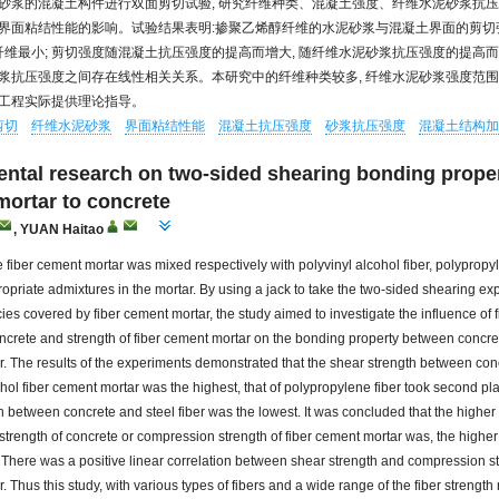
砂浆的混凝土构件进行双面剪切试验, 研究纤维种类、混凝土强度、纤维水泥砂浆抗
界面粘结性能的影响。试验结果表明:掺聚乙烯醇纤维的水泥砂浆与混凝土界面的剪切强
钢纤维最小; 剪切强度随混凝土抗压强度的提高而增大, 随纤维水泥砂浆抗压强度的提高而
浆抗压强度之间存在线性相关关系。本研究中的纤维种类较多, 纤维水泥砂浆强度范围涉
工程实际提供理论指导。
剪切
纤维水泥砂浆
界面粘结性能
混凝土抗压强度
砂浆抗压强度
混凝土结构加
ntal research on two-sided shearing bonding propert
ortar to concrete
,
YUAN Haitao
e fiber cement mortar was mixed respectively with polyvinyl alcohol fiber, polypropyl
ropriate admixtures in the mortar. By using a jack to take the two-sided shearing ex
ies covered by fiber cement mortar, the study aimed to investigate the influence of f
oncrete and strength of fiber cement mortar on the bonding property between concre
. The results of the experiments demonstrated that the shear strength between co
ohol fiber cement mortar was the highest, that of polypropylene fiber took second pl
h between concrete and steel fiber was the lowest. It was concluded that the higher
trength of concrete or compression strength of fiber cement mortar was, the higher
 There was a positive linear correlation between shear strength and compression str
 Thus this study, with various types of fibers and a wide range of the fiber strength