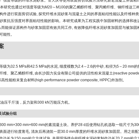
广强度等级的纤维水泥砂浆。管大庆等使用双面剪切试验方法研究新老混凝土界面粘
, 本研究也通过对强度等级为M20～M100的聚乙烯醇纤维、聚丙烯纤维、钢纤维这三
构件进行双面剪切试验, 探究纤维水泥砂浆与混凝土之间的界面粘结性能以及纤维种
砂浆抗压强度对界面粘结性能的影响。本研究成果为工程实践中加固材料的选择和改
 从而能保证原构件与砂浆加固层有效共同工作, 有效降低纤维水泥砂浆加固层与被加固
可能性。
案
级为32.5 MPa和42.5 MPa的水泥, 细度模数为2.4～2.6的中砂, 粒径为5～20 mm的
、聚乙烯醇纤维, 由长沙固力实业有限公司提供的活性粉末混凝土(reactive powder co
性能粉末复合材料(high performance powder composite, HPPC)外加剂。
 t油压千斤顶，反力架和300 kN万能压力机。
作及试验分组
00 mm×300 mm×600 mm的素混凝土块。养护28 d后使用钻孔机选取一组尺寸为300 
表面进行轻度凿毛, 清灰后再浇筑一层30.0 mm厚度的纤维水泥砂浆加固层。用之前
边长为150 mm的立方体试块, 并用现场拌合的纤维水泥砂浆制作边长70.7 mm的立