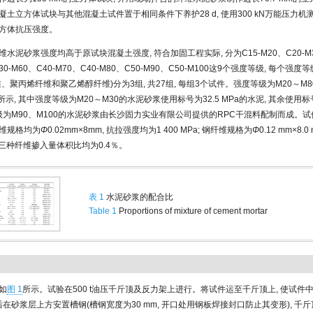
凝土立方体试块与其他混凝土试件置于相同条件下养护28 d, 使用300 kN万能压力
方体抗压强度。
水泥砂浆强度均高于原试块混凝土强度, 符合加固工程实际, 分为C15-M20、C20-M30
C30-M60、C40-M70、C40-M80、C50-M90、C50-M100这9个强度等级, 每个
、聚丙烯纤维和聚乙烯醇纤维)分为3组, 共27组, 每组3个试件。强度等级为M20～M
所示, 其中强度等级为M20～M30的水泥砂浆使用标号为32.5 MPa的水泥, 其余使用标号为
等级为M90、M100的水泥砂浆由长沙固力实业有限公司提供的RPC干混料配制而成。
维规格均为
Φ
0.02mm×8mm, 抗拉强度均为1 400 MPa; 钢纤维规格为
Φ
0.12 mm×8.
Pa。三种纤维掺入量体积比均为0.4％。
表 1
水泥砂浆的配合比
Table 1
Proportions of mixture of cement mortar
如
图 1
所示。试验在500 t油压千斤顶及反力架上进行。将试件运至千斤顶上, 使试件
后在砂浆层上方安置槽钢(槽钢宽度为30 mm, 开口处用钢板焊接封口防止其变形), 千