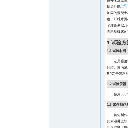
也并未涵盖更
24
[
]
抗渗性能
加固的混凝土
度、纤维水泥
了理论依据,
面粘结破坏的
1 试验方
1.1 试验材料
选用强度等
纤维、聚丙烯纤维
RPC)干混料和高
1.2 试验仪器
使用500
1.3 试件制
首先制作3
的素混凝土块
同盘混凝土制作