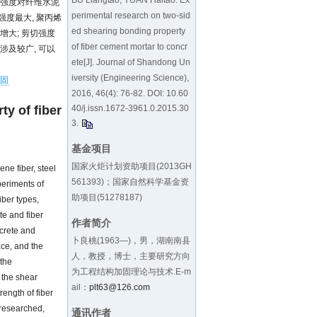
BU Liangtao, YUAN Haitao. Ex
压强度对纤维水泥
perimental research on two-sid
度最大, 聚丙烯
ed shearing bonding property
增大; 剪切强度
of fiber cement mortar to concr
及较广, 可以
ete[J]. Journal of Shandong Un
iversity (Engineering Science),
固
2016, 46(4): 76-82. DOI:
10.60
40/j.issn.1672-3961.0.2015.30
y of fiber
3
.
基金项目
国家火炬计划资助项目(2013GH
ene fiber, steel
561393)；国家自然科学基金资
periments of
助项目(51278187)
iber types,
te and fiber
作者简介
ncrete and
卜良桃(1963—)，男，湖南南县
ace, and the
人，教授，博士，主要研究方向
 the
为工程结构加固理论与技术.E-m
 the shear
ail：
plt63@126.com
ength of fiber
 researched,
通讯作者