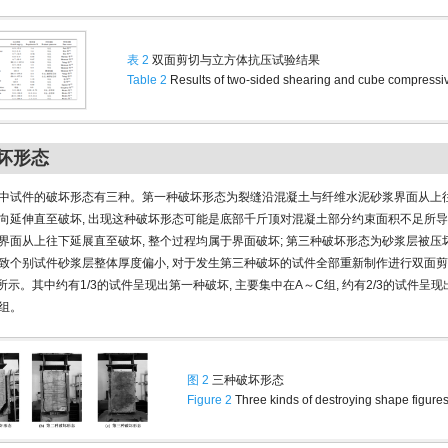
表 2
双面剪切与立方体抗压试验结果
Table 2
Results of two-sided shearing and cube compressiv
破坏形态
中试件的破坏形态有三种。第一种破坏形态为裂缝沿混凝土与纤维水泥砂浆界面从上往
向延伸直至破坏, 出现这种破坏形态可能是底部千斤顶对混凝土部分约束面积不足所导致
界面从上往下延展直至破坏, 整个过程均属于界面破坏; 第三种破坏形态为砂浆层被压坏
致个别试件砂浆层整体厚度偏小, 对于发生第三种破坏的试件全部重新制作进行双面剪切
所示。其中约有1/3的试件呈现出第一种破坏, 主要集中在A～C组, 约有2/3的试件呈现
I组。
图 2
三种破坏形态
Figure 2
Three kinds of destroying shape figure