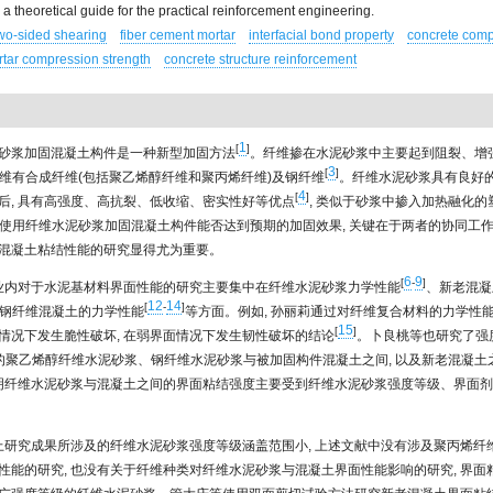
 a theoretical guide for the practical reinforcement engineering.
wo-sided shearing
fiber cement mortar
interfacial bond property
concrete comp
tar compression strength
concrete structure reinforcement
1
[
]
砂浆加固混凝土构件是一种新型加固方法
。纤维掺在水泥砂浆中主要起到阻裂、增
3
[
]
维有合成纤维(包括聚乙烯醇纤维和聚丙烯纤维)及钢纤维
。纤维水泥砂浆具有良好的
4
[
]
后, 具有高强度、高抗裂、低收缩、密实性好等优点
, 类似于砂浆中掺入加热融化
使用纤维水泥砂浆加固混凝土构件能否达到预期的加固效果, 关键在于两者的协同工作能力
混凝土粘结性能的研究显得尤为重要。
6
9
[
-
]
行业内对于水泥基材料界面性能的研究主要集中在纤维水泥砂浆力学性能
、新老混凝
12
14
[
-
]
钢纤维混凝土的力学性能
等方面。例如, 孙丽莉通过对纤维复合材料的力学性能
15
[
]
情况下发生脆性破坏, 在弱界面情况下发生韧性破坏的结论
。卜良桃等也研究了强
tar)的聚乙烯醇纤维水泥砂浆、钢纤维水泥砂浆与被加固构件混凝土之间, 以及新老混凝
表明纤维水泥砂浆与混凝土之间的界面粘结强度主要受到纤维水泥砂浆强度等级、界面
以上研究成果所涉及的纤维水泥砂浆强度等级涵盖范围小, 上述文献中没有涉及聚丙烯纤
性能的研究, 也没有关于纤维种类对纤维水泥砂浆与混凝土界面性能影响的研究, 界面