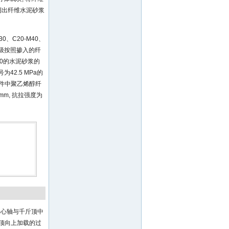
机测出纤维水泥砂浆
、C20-M40、
强度等级按照掺入的纤
80的水泥砂浆的
42.5 MPa的
试件中聚乙烯醇纤
0 mm, 抗拉强度为
中心轴与千斤顶中
斤顶向上加载的过