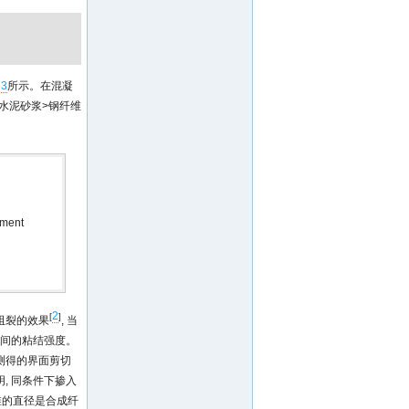
 3
所示。在混凝
水泥砂浆>钢纤维
ement
2
[
]
阻裂的效果
, 当
之间的粘结强度。
测得的界面剪切
, 同条件下掺入
维的直径是合成纤