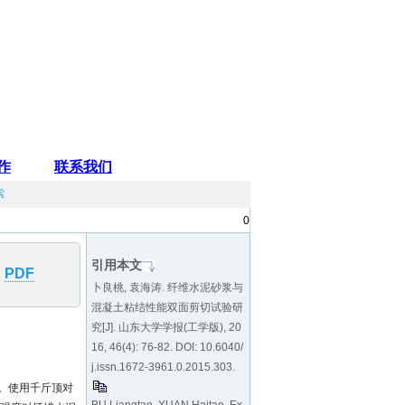
索
0
引用本文
PDF
卜良桃, 袁海涛. 纤维水泥砂浆与
混凝土粘结性能双面剪切试验研
究[J]. 山东大学学报(工学版), 20
16, 46(4): 76-82. DOI:
10.6040/
j.issn.1672-3961.0.2015.303
.
。使用千斤顶对