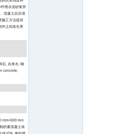
结的抗剪强度和
种纤维水泥砂浆所
类、混凝土抗压强
进施工方法提供
构件之间发生界
卵石, 自来水, 钢
ncrete,
mm×600 mm
配制的素混凝土块
方体试块, 将纤维