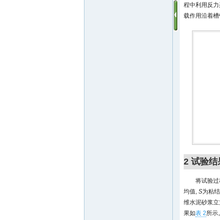
程中利用反力
载作用沿着槽
2 试验结
将试验过
均值,
S
为粘结
维水泥砂浆立
果如
表 2
所示