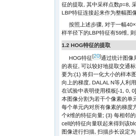
征的提取, 其中采样点数
p
=8,
LBP特征连接起来作为整幅图像
按照上述步骤, 对于一幅40
样半径下的LBP特征有59维, 则最
1.2 HOG特征的提取
20
[
]
HOG特征
通过统计图像
的表征, 可以较好地提取交通标
要为:(1) 将归一化大小的样
向上的梯度, DALAL N等
在试验中表明使用模板[-1, 0,
本图像分割为若干个像素的单元(c
每个单元内对所有像素的梯度
个
k
维的特征向量; (3) 每相邻的
cell的特征向量联起来得到该bl
图像进行扫描, 扫描步长设定为