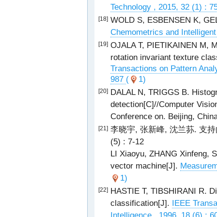
Technology , 2015, 32 (1) : 
WOLD S, ESBENSEN K, GELADI
[18]
Chemometrics and Intelligent
OJALA T, PIETIKAINEN M, MA
[19]
rotation invariant texture clas
Transactions on Pattern Analy
987
(
1)
DALAL N, TRIGGS B. Histogra
[20]
detection[C]//Computer Vision
Conference on. Beijing, Chi
李晓宇, 张新峰, 沈兰荪. 支持向量
[21]
(5) : 7-12
LI Xiaoyu, ZHANG Xinfeng, 
vector machine[J].
Measureme
1)
HASTIE T, TIBSHIRANI R. Dis
[22]
classification[J].
IEEE Transa
Intelligence , 1996, 18 (6) : 