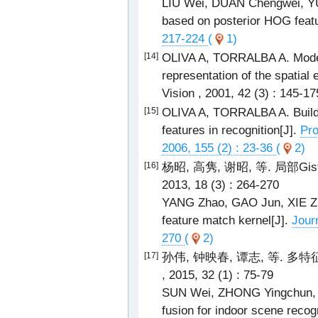
LIU Wei, DUAN Chengwei, YU B
based on posterior HOG featu
217-224
(
1)
OLIVA A, TORRALBA A. Modeli
[14]
representation of the spatial
Vision , 2001, 42 (3) : 145-1
OLIVA A, TORRALBA A. Buildin
[15]
features in recognition[J].
Pro
2006, 155 (2) : 23-36
(
2)
杨昭, 高隽, 谢昭, 等. 局部
[16]
2013, 18 (3) : 264-270
YANG Zhao, GAO Jun, XIE Zhao
feature match kernel[J].
Jour
270
(
2)
孙伟, 钟映春, 谭志, 等. 
[17]
, 2015, 32 (1) : 75-79
SUN Wei, ZHONG Yingchun, TA
fusion for indoor scene recog