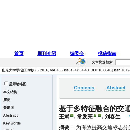
文章快速检索
山东大学学报(工学版)
2016
,
Vol. 46
Issue (4)
: 34-40 DOI:
10.6040/j.issn.167
显示缩略图
Contents
Abstract
本文结构
摘要
基于多特征融合的交
关键词
Abstract
王斌
,
常发亮
,
刘春生
Key words
摘要
： 为有效提高交通标志分