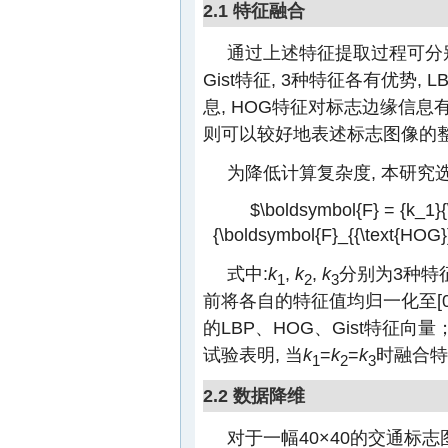
2.1 特征融合
通过上述特征提取过程可分
Gist特征, 3种特征各有优势
息, HOG特征对标志边缘信息有
则可以较好地表述标志图像的
为降低计算复杂度, 本研究
$\boldsymbol{F} = {k_1}{
{\boldsymbol{F}_{{\text{HOG}}}
式中:
k
,
k
,
k
分别为3种特
1
2
3
前将各自的特征值均归一化至[0,
的LBP、HOG、Gist特征向量
试验表明, 当
k
=
k
=
k
时融合特
1
2
3
2.2 数据降维
对于一幅40×40的交通标志图