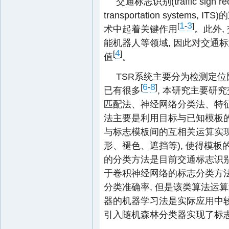
交通标志识别(traffic sign r
transportation syste
1
3
[
-
]
术中起着关键作用
。此外,
能机器人等领域, 因此对交通
4
[
]
值
。
TSR系统主要分为检测定
6
8
[
-
]
已有很多
, 本研究主要研
匹配法、神经网络分类法、特
法主要是利用目标与已知模板的
与标志模板间的互相关运算实现
形、褪色、遮挡等), 使得模板
的分类方法是目前交通标志识别研究
于卷积神经网络的标志分类方法
分类准确率, 但是该类算法运
器的机器学习法是实际应用中较
引入随机森林分类器实现了标