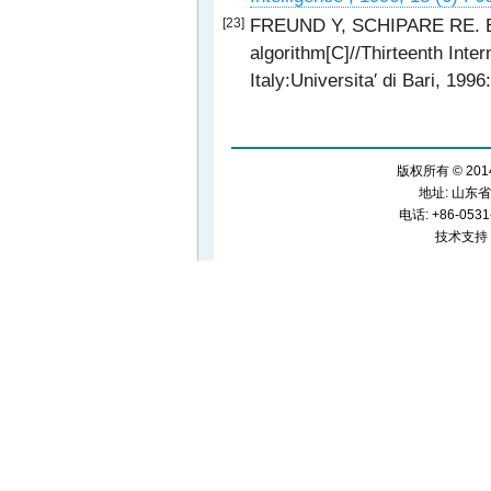
FREUND Y, SCHIPARE RE. Ex
[23]
algorithm[C]//Thirteenth Inte
Italy:Universita′ di Bari, 199