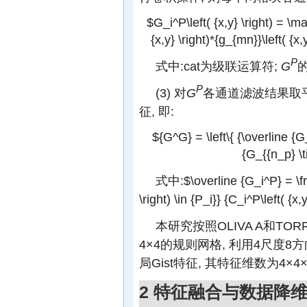
$G_i^P\left( {x,y} \right) = \mat
{x,y} \right)*{g_{mn}}\left( {x,y}
P
式中:cat为级联运算符;
G
P
(3) 对
G
各通道滤波结果取平
征, 即:
${G^G} = \left\{ {\overline {
{G_{{n_p} \t
式中:
$\overline {G_i^P} = \fr
\right) \in {P_i}} {C_i^P\left( {x,y
本研究按照OLIVA A和TOR
4×4的规则网格, 利用4尺度8
局Gist特征, 其特征维数为4×4×
2 特征融合与数据降