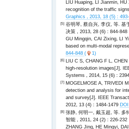
LIU Huaping, LI Jianmin, HU X
recognition of the traffic sig
Graphics , 2013, 18 (5) : 49
谷明琴, 蔡自兴, 李仪, 等.
[5]
决策 , 2013, 28 (6) : 844-848
GU Mingqin, CAI Zixing, LI Yi,
based on multi-modal represe
844-848
(
1)
LIU C S, CHANG F L, CHEN Z X
[6]
high-resolution images[J]. IE
Systems , 2014, 15 (6) : 23
MOGELMOSE A, TRIVEDI M M,
[7]
detection and analysis for in
and survey[J]. IEEE Transacti
2012, 13 (4) : 1484-1479
DOI
张静, 何明一, 戴玉超, 等.
[8]
智能 , 2011, 24 (2) : 226-232
ZHANG Jing, HE Mingyi, DAI Y