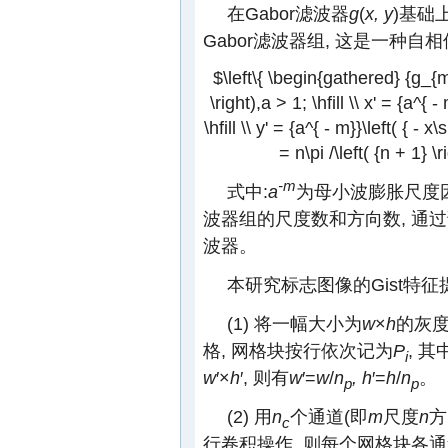
在Gabor滤波器
g
(
x, y
)基础
Gabor滤波器组, 这是一种自相似
$\left\{ \begin{gathered} {g_{mn}
\right),a > 1; \hfill \\ x' = {a^{ 
\hfill \\ y' = {a^{ - m}}\left( { - x
= n\pi /\left( {n + 1} \r
-m
式中:
a
为母小波膨胀尺度
波器组的尺度数和方向数, 通
波器。
本研究标志图像的Gist特征
(1) 将一幅大小为
w
×
h
的灰
格, 网格块按行依次记为
P
, 其
i
w
′×
h
′, 则有
w
′=
w
/
n
, h
′=
h
/
n
。
p
p
(2) 用
n
个通道(即
m
尺度
n
方
c
行卷积操作, 则每个网格块各通道