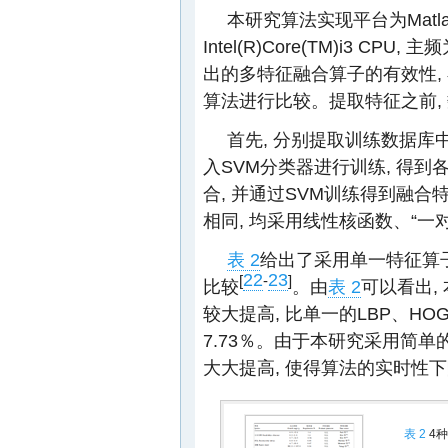
本研究算法实现平台为Matla
Intel(R)Core(TM)i3 CP
出的多特征融合算子的有效性, 在
算法进行比较。提取特征之前, 
首先, 分别提取训练数据库中1
入SVM分类器进行训练, 得到
合, 并通过SVM训练得到融合特
相同, 均采用线性核函数、“一
表 2
给出了采用单一特征算
22
23
[
-
]
比较
。由
表 2
可以看出,
较大提高, 比单一的LBP、HOG
7.73％。由于本研究采用简单
大大提高, 使得算法的实时性
表 2
4