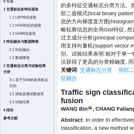
0 引言
的多特征交通标志分类方法。
1 交通标志多特征提取
部二值模式(local binary p
1.1 LBP特征提取
息的方向梯度直方图(histogram o
1.2 HOG特征的提取
略轮廓信息的全局Gist特征, 
1.3 Gist特征提取
过主成分分析(principal compo
2 特征融合与数据降维
用支持向量机(support vect
2.1 特征融合
别。试验结果表明:相对于单一
2.2 数据降维
法获得了更高的分类精确度, 
3 交通标志分类与试验结果
关键词
:
交通标志分类
局部
分析
征融合
3.1 基于SVM的多类标志
识别
Traffic sign classifi
3.2 训练及测试数据库
fusion
3.3 试验结果
WANG Bin
,
CHANG Falian
4 结论
参考文献
Abstract
: In order to effective
classification, a new method w