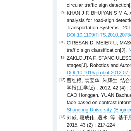
circular traffic sign detection
KHAN J F, BHUIYAN S M A, 
[9]
analysis for road-sign detecti
Transportation Systems , 2011
DOI:10.1109/TITS.2010.2073
CIRESAN D, MEIER U, MASCI J
[10]
traffic sign classification[J].
N
ZAKLOUTA F, STANCIULESCU B.
[11]
stages[J]. Robotics and Auto
DOI:10.1016/j.robot.2012.07.
曹红根, 袁宝华, 朱辉生. 结
[12]
学报(工学版) , 2012, 42 (4) : 
CAO Honggen, YUAN Baohua, 
face based on contrast inform
Shandong University (Enginee
刘威, 段成伟, 遇冰, 等. 基
[13]
2015, 43 (2) : 217-224