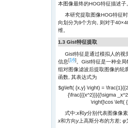
本图像最终的HOG特征描述子
本研究提取图像HOG特征时采用的参
向划分为9个方向, 则对于40×
维。
1.3 Gist特征提取
Gist特征是通过模拟人的
16
[
]
信息
。Gist特征是一种全局
组对图像滤波后提取图像的轮廓信息
函数, 其表达式为
$g\left( {x,y} \right) = \frac{1}{{
{\frac{{{x^2}}}{{\sigma _x^2}
\right]\cos \left( 
式中:
x
和
y
分别代表图像像素
x
和方向
y
上高斯分布的方差;
φ