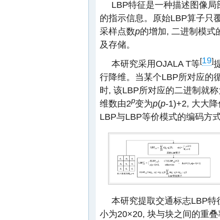
LBP特征是一种描述图像局
的指示信息。原始LBP算子只
采样点数
p
的增加, 二进制模
及存储。
19
[
]
本研究采用OJALA T等
行降维。当某个LBP所对应的
时, 该LBP所对应的二进制就
p
维数由2
变为
p
(
p
-1)+2, 
LBP与LBP等价模式的编码方
本研究提取交通标志LBP特征
小为20×20, 块与块之间的重叠