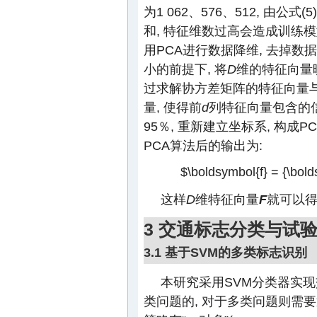
为1 062、576、512, 由公式
和, 特征维数过高会造成训练模
用PCA进行数据降维, 去掉
小的前提下, 将
D
维的特征向量
过求解协方差矩阵的特征向量与
量, 使得前
d
列特征向量包含的
95％, 重新建立坐标系, 构成
PCA算法后的输出为:
$\boldsymbol{f} = {\bol
这样
D
维特征向量
F
就可以
3 交通标志分类与试
3.1 基于SVM的多类标志识别
本研究采用SVM分类器实
类问题的, 对于多类问题则需