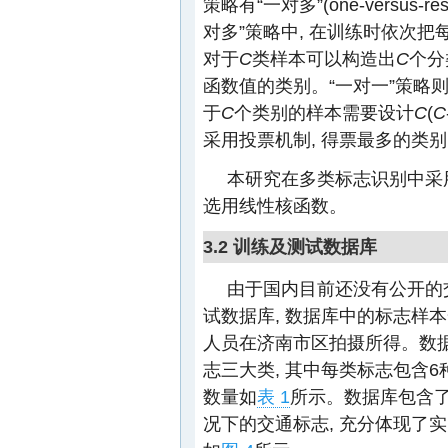
策略有“一对多”(one-versus-res
对多”策略中, 在训练时依次把
对于
C
类样本可以构造出
C
个分
函数值的类别。“一对一”策略则
于
C
个类别的样本需要设计
C
(
C
采用投票机制, 得票最多的类
本研究在多类标志识别中采用
选用线性核函数。
3.2 训练及测试数据库
由于国内目前还没有公开的
试数据库, 数据库中的标志样本
人员在济南市区拍摄所得。数
志三大类, 其中每类标志包含6
数量如
表 1
所示。数据库包含
况下的交通标志, 充分体现了