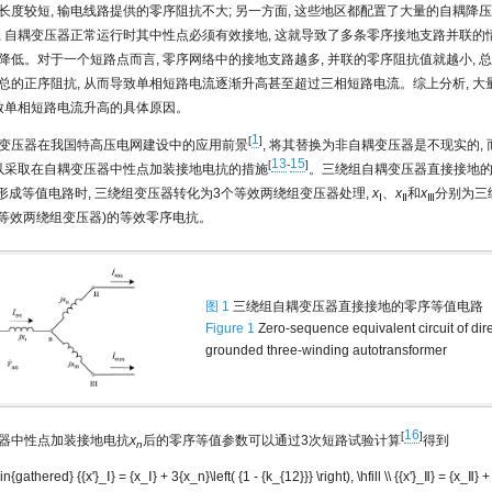
长度较短, 输电线路提供的零序阻抗不大; 另一方面, 这些地区都配置了大量的自耦降
, 自耦变压器正常运行时其中性点必须有效接地, 这就导致了多条零序接地支路并联的情
降低。对于一个短路点而言, 零序网络中的接地支路越多, 并联的零序阻抗值就越小, 
总的正序阻抗, 从而导致单相短路电流逐渐升高甚至超过三相短路电流。综上分析, 大
导致单相短路电流升高的具体原因。
1
[
]
变压器在我国特高压电网建设中的应用前景
, 将其替换为非自耦变压器是不现实的,
13
15
[
-
]
可以采取在自耦变压器中性点加装接地电抗的措施
。三绕组自耦变压器直接接地
形成等值电路时, 三绕组变压器转化为3个等效两绕组变压器处理,
x
、
x
和
x
分别为三
Ⅰ
Ⅱ
Ⅲ
个等效两绕组变压器)的等效零序电抗。
图 1
三绕组自耦变压器直接接地的零序等值电路
Figure 1
Zero-sequence equivalent circuit of dire
grounded three-winding autotransformer
16
[
]
器中性点加装接地电抗
x
后的零序等值参数可以通过3次短路试验计算
得到
n
gin{gathered} {{x'}_Ⅰ} = {x_Ⅰ} + 3{x_n}\left( {1 - {k_{12}}} \right), \hfill \\ {{x'}_Ⅱ} = {x_Ⅱ} +