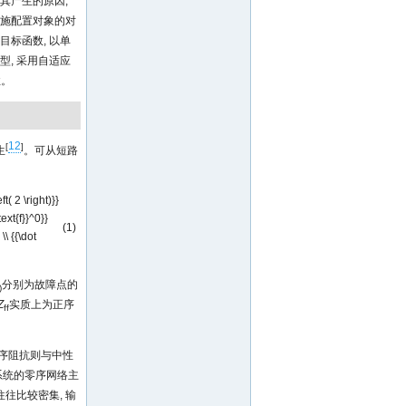
其产生的原因,
措施配置对象的对
标函数, 以单
, 采用自适应
性。
12
[
]
生
。可从短路
ft( 2 \right)}}
\text{f}}^0}}
(1)
 \\ {{\dot
分别为故障点的
)
Z
实质上为正序
ff
零序阻抗则与中性
系统的零序网络主
往比较密集, 输