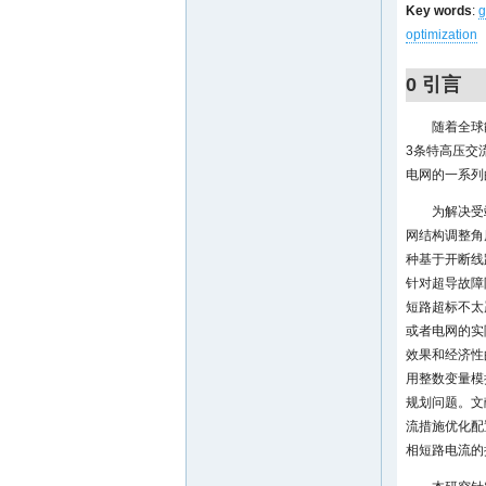
Key words
:
g
optimization
0 引言
随着全球
3条特高压交
电网的一系列
为解决受
网结构调整角
种基于开断线
针对超导故障
短路超标不太
或者电网的实
效果和经济性
用整数变量模
规划问题。文
流措施优化配
相短路电流的