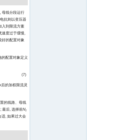
 母线分段运行
地电抗则以变压器
加入到限流方案
优速度过于缓慢,
较好的配置对象
措施的配置对象定义
(7)
k后的加权限流灵
配置的线路、母线
最后, 选择前
N
l
适, 如果过大会