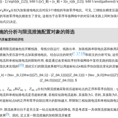
} - 1} \right){k_{12}}, \hfill \\ {{x'}_Ⅲ} = {x_Ⅲ} + 3{x_n}{k_{12}}. \hfill \\ \end{gathered} \
x
′
和
x
′
分别为加装接地电抗后对应3个绕组的等效零序电抗。可见, 三绕组自耦变压
Ⅱ
Ⅲ
绕组的等效零序电抗都发生了变化, 这相当于在零序等值网络中的对应3条支路上同时加装串
式(2)决定。
措施的分析与限流措施配置对象的筛选
施的灵敏度和经济性
通用限流措施包括开断线路、母线分段运行、线路出串、加装线路串联电抗器和换用高
7
17
19
[
,
-
]
措施为变压器中性点加装接地电抗。结合以往的研究
和前文的分析可知, 这
电流和单相短路电流的限制作用, 都是通过改变相应序别等值网络中某些支路的阻抗值,
20
[
]
阻抗来实现的
, 因此它们的限流效果都可以用超标站点
k
相应序别自阻抗变化的灵
k} = {\tau _{k,1}}\frac{{{{Z'}_{kk,1}} - {Z_{kk,1}}}}{{{Z_{kk,1}}}} + {\tau _{k,0}}\frac{{{{Z'
{Z_{kk,0}}}}{{{Z_{kk,0}}}}, $
、
Z
和
Z
′
、
Z
′
分别为限流措施采取前后超标站点的正序和零序自阻抗；
τ
k
, 1
kk
, 0
kk
, 1
kk
, 0
流和单相短路电流是否超标的量, 若相应短路电流超标, 其值取为1, 否则, 其值取为0
对超标站点k的正序和零序自阻抗增大的影响越大, 即限制三相短路电流和单相短路电
中, 限流效果往往不是关注某一站点短路电流的降低, 而是考虑某一具体限流措施实施
5
[
]
效果
。因此, 定义某一限流措施的加权限流灵敏度