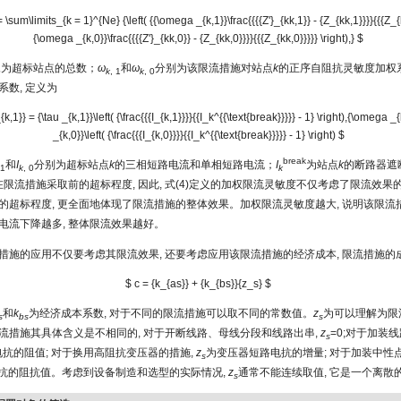
 \sum\limits_{k = 1}^{Ne} {\left( {{\omega _{k,1}}\frac{{{{Z'}_{kk,1}} - {Z_{kk,1}}}}{{{Z_{
{\omega _{k,0}}\frac{{{{Z'}_{kk,0}} - {Z_{kk,0}}}}{{{Z_{kk,0}}}}} \right),} $
为超标站点的总数；
ω
和
ω
分别为该限流措施对站点
k
的正序自阻抗灵敏度加权
e
k
, 1
k
, 0
系数, 定义为
,1}} = {\tau _{k,1}}\left( {\frac{{{I_{k,1}}}}{{I_k^{{\text{break}}}}} - 1} \right),{\omega _{
_{k,0}}\left( {\frac{{{I_{k,0}}}}{{I_k^{{\text{break}}}}} - 1} \right) $
break
和
I
分别为超标站点
k
的三相短路电流和单相短路电流；
I
为站点
k
的断路器遮
 1
k
, 0
k
在限流措施采取前的超标程度, 因此, 式(4)定义的加权限流灵敏度不仅考虑了限流效果的
的超标程度, 更全面地体现了限流措施的整体效果。加权限流灵敏度越大, 说明该限流措
电流下降越多, 整体限流效果越好。
措施的应用不仅要考虑其限流效果, 还要考虑应用该限流措施的经济成本, 限流措施的
$ c = {k_{as}} + {k_{bs}}{z_s} $
和
k
为经济成本系数, 对于不同的限流措施可以取不同的常数值。
z
为可以理解为限
s
bs
s
流措施其具体含义是不相同的, 对于开断线路、母线分段和线路出串,
z
=0;对于加装
s
抗的阻值; 对于换用高阻抗变压器的措施,
z
为变压器短路电抗的增量; 对于加装中性
s
抗的阻抗值。考虑到设备制造和选型的实际情况,
z
通常不能连续取值, 它是一个离散
s