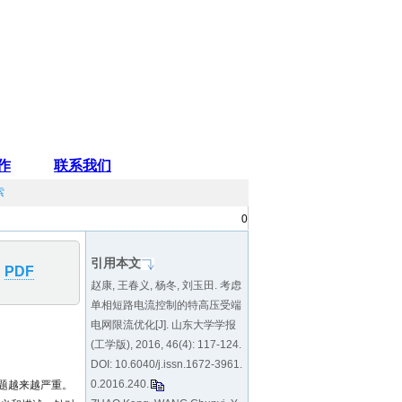
索
0
引用本文
PDF
赵康, 王春义, 杨冬, 刘玉田. 考虑
单相短路电流控制的特高压受端
电网限流优化[J]. 山东大学学报
(工学版), 2016, 46(4): 117-124.
DOI:
10.6040/j.issn.1672-3961.
0.2016.240
.
问题越来越严重。