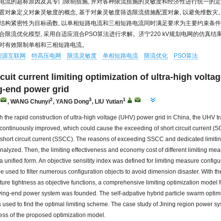
电流的超标原因及其专门限制措施, 并对各种限流措施的灵敏度和经济性进行统一的
置对象定义对象灵敏度的概念, 基于对象灵敏度筛选限流措施配置对象, 以避免维数灾
结构紧密性为目标函数, 以单相短路电流和三相短路电流同时满足要求为主要约束条件,
合限流优化模型, 采用自适应混合PSO算法进行求解。济宁220 kV规划电网的仿真结果
时有效限制单相和三相短路电流。
能源互联网
特高压电网
限流灵敏度
单相短路电流
限流优化
PSO算法
cuit current limiting optimization of ultra-high volta
g-end power grid
2
3
1
,
WANG Chunyi
,
YANG Dong
,
LIU Yutian
th the rapid construction of ultra-high voltage (UHV) power grid in China, the UHV 
continuously improved, which could cause the exceeding of short circuit current (S
short circuit current (SSCC). The reasons of exceeding SSCC and dedicated limiti
lyzed. Then, the limiting effectiveness and economy cost of different limiting me
 unified form. An objective sensitity index was defined for limiting measure configu
e used to filter numerous configuration objects to avoid dimension disaster. With 
cture tightness as objective functions, a comprehensive limiting optimization model f
ving-end power system was founded. The self-adpative hybrid particle swarm optim
 used to find the optimal limiting scheme. The case study of Jining region power s
ness of the proposed optimization model.