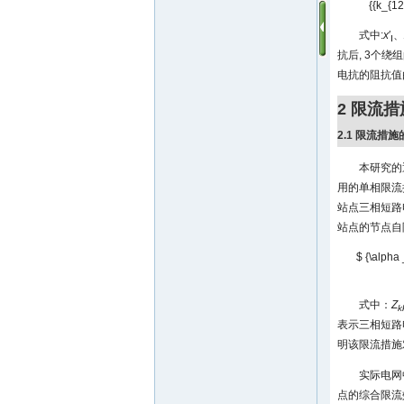
{{k_{12}
式中:
x
′
、
Ⅰ
抗后, 3个
电抗的阻抗值由
2 限流
2.1 限流措
本研究的
用的单相限流
站点三相短路
站点的节点自
$ {\alpha _
式中：
Z
k
表示三相短路电
明该限流措施
实际电网
点的综合限流