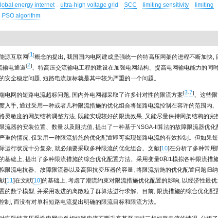
lobal energy internet
ultra-high voltage grid
SCC
limiting sensitivity
limiting
PSO algorithm
1
[
]
能源互联网
概念的提出, 我国国内电网建成坚强统一的特高压网架的进程不断加快, 目
2
[
]
流输电通道
。特高压交流输电工程的建设在加强电网结构、提高电网输电能力的同时,
的安全稳定问题, 短路电流超标就是其中较为严重的一个问题。
3
7
[
-
]
端电网的短路电流超标问题, 国内外电网都采取了许多针对性的限流方案
。这些限
度入手, 通过采用一种或者几种限流措施的优化组合将短路电流控制在容许的范围内。
路灵敏度的网架结构调整方法, 既能实现较好的限流效果, 又能尽量保持网架结构的完
限流器的安装位置、数量以及阻抗值, 提出了一种基于NSGA-II算法的故障限流器优
严重的情况, 仅采用一种限流措施的优化配置即可实现短路电流的有效控制。但如果
际运行状况十分复杂, 就必须要采取多种限流的优化组合。文献[
10
]在分析了多种常用
的基础上, 提出了多种限流措施的综合优化配置方法。采用变量0和1模拟各种限流措施
拟限流电抗器、故障限流器以及高阻抗变压器的容量, 将限流措施的优化配置问题归
献[
11
]在文献[
10
]的基础上, 考虑了潮流约束对限流措施优化配置的影响, 以经济性最
置的数学模型, 并采用改进的离散粒子群算法进行求解。目前, 限流措施的综合优化配
控制, 而没有对单相短路电流提出明确的限流目标和限流方法。