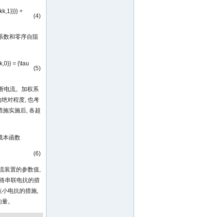
kk,1}}}} +
(4)
系数和零序自阻
k,0}} = {\tau
(5)
断电流。加权系
绝对程度, 也考
施实施后, 各超
成本函数
(6)
流装置的参数值,
线路串联电抗的措
点小电抗的措施,
的量。