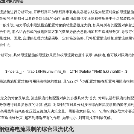
施配置对象的筛选
流措施进行分析可知, 开断线路和加装线路串联电抗器是以线路为配置对象的限流措施,
等效的角度都可以看作是对母线的操作, 而换用高阻抗变压器和变压器中性点加装接
一般来说, 电力系统中限流措施配置对象的总量是很庞大的, 如果将所有的配置对象都
合中去, 那么组合形成的候选限流方案的数量必然会急剧增加甚至造成维数灾, 导致寻
最优解。因此, 合理的处理方法是采取一定的筛选策略, 只将配置限流措施后限流效果
合中去。
节分析可知, 具体限流措施的限流效果用加权限流灵敏度来表示, 类似地, 也可以对限流
$ {\delta _i} = \frac{1}{N}\sum\limits_{k = 1}^N {{\alpha ^{\left( {i,k} \right)}}} , $
(
i
,
k
)
限流措施配置对象
i
可用限流措施的数目, 且
N
≤2;
α
为配置对象
i
在配置可用限流措施
7)定义的对象灵敏度, 筛选限流措施配置对象的步骤具体为:首先, 对可以进行限流措施
分别进行对象灵敏度的计算; 然后, 对3种配置对象分别按照综合限流灵敏度的降序排列; 
条母线和前
N
条变压器支路加入决策变量。需要注意的是,
N
、
N
和
N
的选取大小要合
b
t
l
b
t
甚至造成维数灾, 起不到筛选应有的作用; 如果过小, 则可能找不到最优解。
单相短路电流限制的综合限流优化