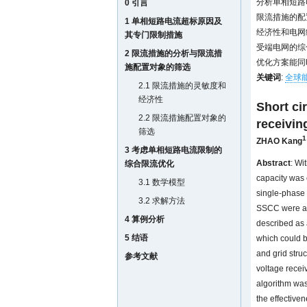
分析单相短路
0 引言
限流措施的配
1 单相短路电流超标原因及
经济性和电网
其专门限制措施
受端电网的综
2 限流措施的分析与限流措
优化方案能同
施配置对象的筛选
关键词
:
全球
2.1 限流措施的灵敏度和
经济性
Short cir
2.2 限流措施配置对象的
receivin
筛选
1
ZHAO Kang
3 考虑单相短路电流限制的
Abstract
: Wi
综合限流优化
capacity was 
3.1 数学模型
single-phase 
3.2 求解方法
SSCC were ana
4 算例分析
described as a
5 结语
which could b
and grid stru
参考文献
voltage recei
algorithm was
the effective