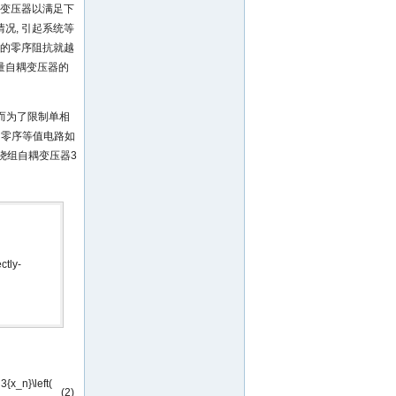
压变压器以满足下
况, 引起系统等
总的零序阻抗就越
量自耦变压器的
 而为了限制单相
的零序等值电路如
绕组自耦变压器3
ctly-
 3{x_n}\left(
(2)