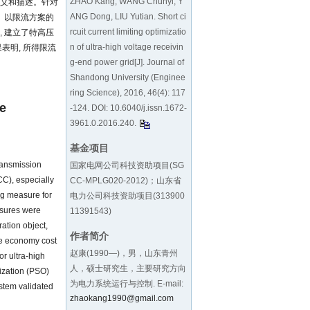
ZHAO Kang, WANG Chunyi, Y
定义和描述。针对
ANG Dong, LIU Yutian. Short ci
。以限流方案的
rcuit current limiting optimizatio
 建立了特高压
n of ultra-high voltage receivin
表明, 所得限流
g-end power grid[J]. Journal of
Shandong University (Enginee
ring Science), 2016, 46(4): 117
ge
-124. DOI:
10.6040/j.issn.1672-
3961.0.2016.240
.
基金项目
transmission
国家电网公司科技资助项目(SG
CC), especially
CC-MPLG020-2012)；山东省
ng measure for
电力公司科技资助项目(313900
asures were
11391543)
ration object,
作者简介
the economy cost
赵康(1990—)，男，山东青州
or ultra-high
人，硕士研究生，主要研究方向
ization (PSO)
为电力系统运行与控制. E-mail:
ystem validated
zhaokang1990@gmail.com