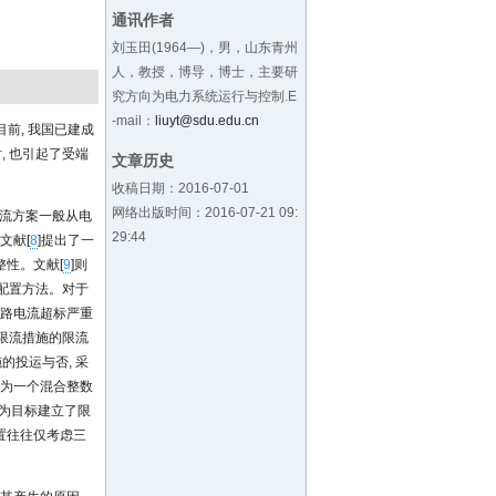
通讯作者
刘玉田(1964—)，男，山东青州
人，教授，博导，博士，主要研
究方向为电力系统运行与控制.E
-mail：
liuyt@sdu.edu.cn
前, 我国已建成
 也引起了受端
文章历史
收稿日期：2016-07-01
网络出版时间：2016-07-21 09:
流方案一般从电
29:44
文献[
8
]提出了一
整性。文献[
9
]则
化配置方法。对于
短路电流超标严重
限流措施的限流
的投运与否, 采
纳为一个混合整数
优为目标建立了限
置往往仅考虑三