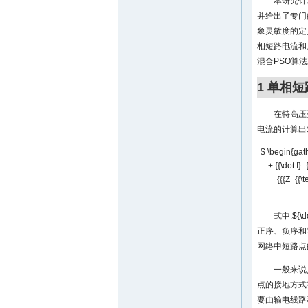
本研究针
并给出了专门
象灵敏度的定
相短路电流和
混合PSO算
1 单相
在特高压
电流的计算出
$ \begin{gather
+ {{\dot I}_{
{{{Z_{{\te
式中:
${\d
正序、负序和
网络中短路点
一般来说
点的接地方式
要由输电线路