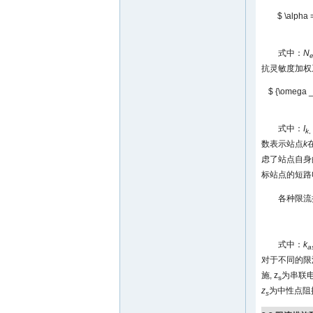
$ \alpha =
式中：
N
抗灵敏度加权
$ {\omega _{k
式中：
I
k
,
数表示站点
k
虑了站点自身
标站点的短路
各种限流
式中：
k
a
对于不同的限
施, z
为串联电
s
z
为中性点阻
s