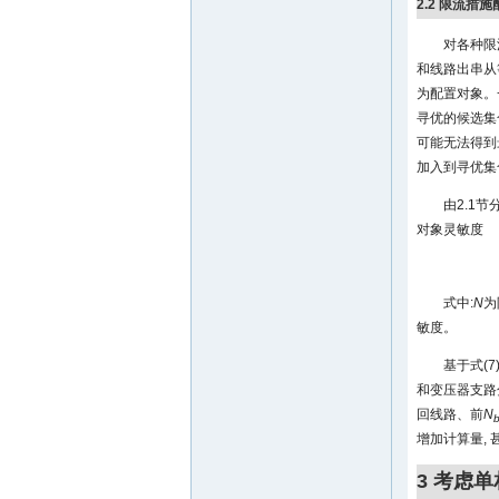
2.2 限流措
对各种限
和线路出串从
为配置对象。
寻优的候选集
可能无法得到
加入到寻优集
由2.1
对象灵敏度
式中:
N
为
敏度。
基于式(
和变压器支路
回线路、前
N
增加计算量, 
3 考虑