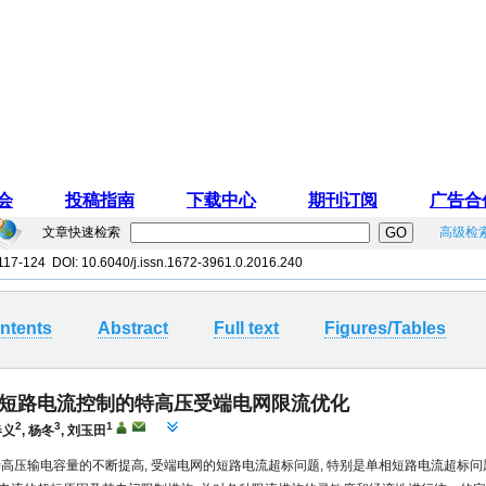
文章快速检索
高级检
 117-124 DOI:
10.6040/j.issn.1672-3961.0.2016.240
ntents
Abstract
Full text
Figures/Tables
短路电流控制的特高压受端电网限流优化
2
3
1
春义
,
杨冬
,
刘玉田
特高压输电容量的不断提高, 受端电网的短路电流超标问题, 特别是单相短路电流超标