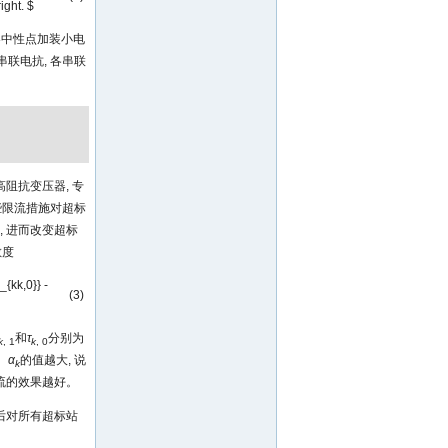
right. $
器中性点加装小电
联电抗, 各串联
阻抗变压器, 专
些限流措施对超标
 进而改变超标
敏度
}_{kk,0}} -
(3)
和
τ
分别为
k
, 1
k
, 0
。
α
的值越大, 说
k
流的效果越好。
后对所有超标站