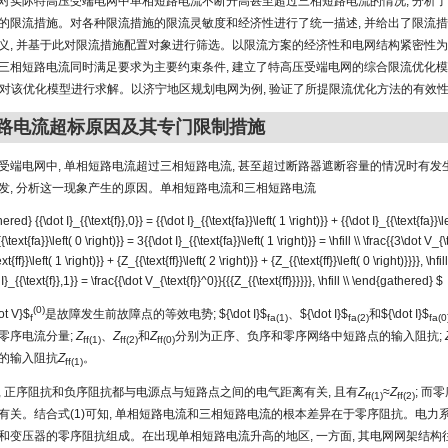
对实际特高压受端电网中单相短路电流不断升高甚至超过三相短路电流的情况, 分析了
的限流措施。对各种限流措施的限流灵敏度和经济性进行了统一描述, 并给出了限流
义, 并基于此对限流措施配置对象进行筛选。以限流方案的经济性和电网结构紧密性为目
三相短路电流同时满足要求为主要约束条件, 建立了特高压受端电网的综合限流优化模型
法对该优化模型进行求解。以济宁地区规划电网为例, 验证了所提限流优化方法的有效
短路电流超标原因及其专门限制措施
受端电网中, 单相短路电流超过三相短路电流, 甚至超过断路器遮断容量的情况时有发
发, 分析这一现象产生的原因。单相短路电流和三相短路电流
ed} {{\dot I}_{{\text{f}},0}} = {{\dot I}_{{\text{fa}}\left( 1 \right)}} + {{\dot I}_{{\text{fa}}\le
{\text{fa}}\left( 0 \right)}} = 3{{\dot I}_{{\text{fa}}\left( 1 \right)}} = \hfill \\ \frac{{3\dot V_{
xt{ff}}\left( 1 \right)}} + {Z_{{\text{ff}}\left( 2 \right)}} + {Z_{{\text{ff}}\left( 0 \right)}}}}, \hfill
I}_{{\text{f}},1}} = \frac{{\dot V_{\text{f}}^0}}{{{Z_{{\text{ff}}}}}}, \hfill \\ \end{gathered} $
(0)
ot V}$
是故障发生前故障点的等效电势;
${\dot I}$
、
${\dot I}$
和
${\dot I}$
f
fa(1)
fa(2)
fa(0
零序电流分量;
Z
、
Z
和
Z
分别为正序、负序和零序网络中短路点的输入阻抗;
ff(1)
ff(2)
ff(0)
的输入阻抗
Z
。
ff(1)
, 正序阻抗和负序阻抗都与电源点与短路点之间的电气距离有关, 且有
Z
≈
Z
; 而
ff(1)
ff(2)
有关。结合式(1)可知, 单相短路电流和三相短路电流的根本差异在于零序阻抗。电力
和变压器的零序阻抗组成。在出现单相短路电流升高的地区, 一方面, 其电网网架结构往