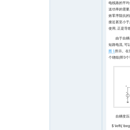
电线路的平均
送功率的需要
效零序阻抗的
接近甚至小于
使用, 正是
由于自耦
短路电流, 
图 1
所示。在
个绕组(即3
自耦变压
$ \left\{ \be