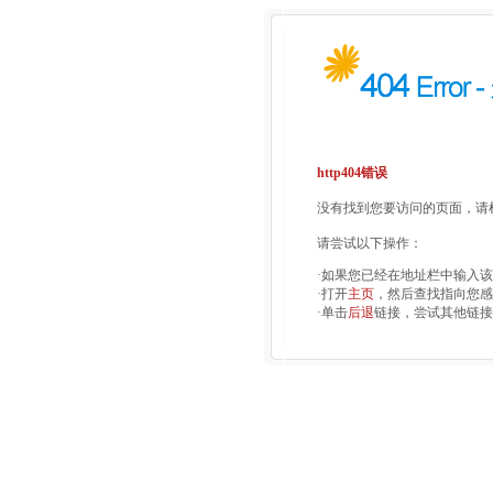
http404错误
没有找到您要访问的页面，请检
请尝试以下操作：
·如果您已经在地址栏中输入
·打开
主页
，然后查找指向您感
·单击
后退
链接，尝试其他链接