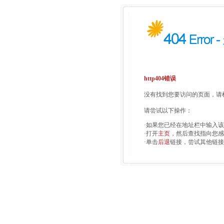
http404错误
没有找到您要访问的页面，请检
请尝试以下操作：
·如果您已经在地址栏中输入
·打开
主页
，然后查找指向您感
·单击
后退
链接，尝试其他链接