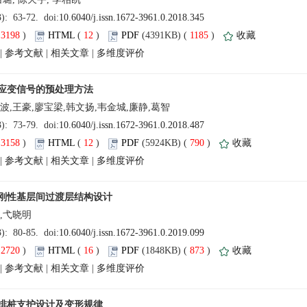
(
 )
 12
)
 1185
)
 |
 |
 |
(
 )
 12
)
 790
)
 |
 |
 |
(
 )
 16
)
 873
)
 |
 |
 |