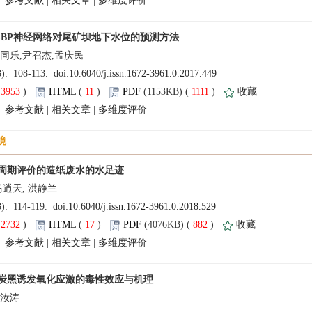
 |
 |
 |
(
 )
 11
)
 1111
)
 |
 |
 |
(
 )
 17
)
 882
)
 |
 |
 |