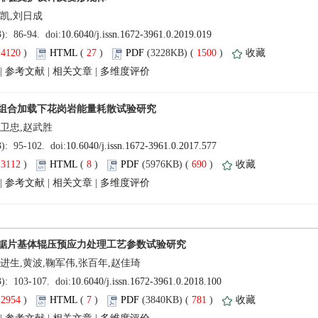
(
 )
 27
)
 1500
)
 |
 |
 |
(
 )
 8
)
 690
)
 |
 |
 |
(
 )
 7
)
 781
)