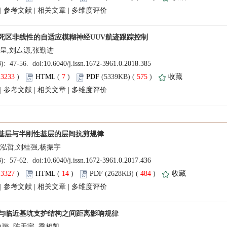
 |
 |
 |
(
 )
 7
)
 575
)
 |
 |
 |
(
 )
 14
)
 484
)
 |
 |
 |