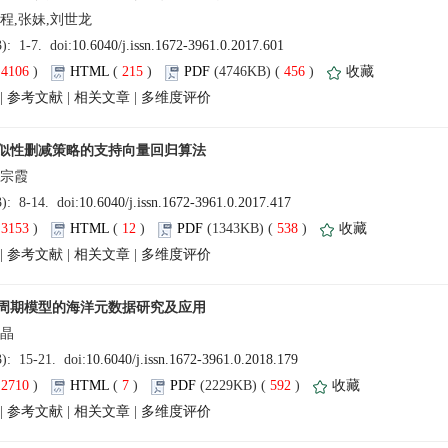
(
 )
 215
)
 456
)
 |
 |
 |
(
 )
 12
)
 538
)
 |
 |
 |
(
 )
 7
)
 592
)
 |
 |
 |