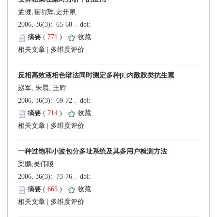
孟健,崔明辉,史开泉
 (
 )
 |
赵军, 朱晨, 王晖
 (
 )
 |
梁鹏,吴伟陵
 (
 )
 |