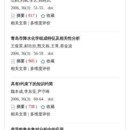
范鹤,刘斌,李艺,韩桂武
 (
 )
 |
王俊英,郝欣欣,甄文栋,王菁,慕金波
 (
 )
 |
魏本成,李东亚,尹守峰
 (
 )
 |