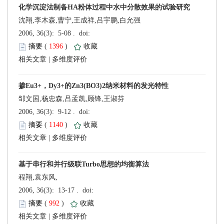
沈翔,李木森,曹宁,王成祥,吕宇鹏,白允强
 (
 )
 |
邹文国,杨忠森,吕孟凯,顾锋,王淑芬
 (
 )
 |
程翔,袁东风,
 (
 )
 |