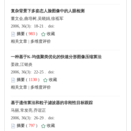
董文会,曲培树,吴晓娟,徐祗军
 (
 )
 |
姜政,江铭炎
 (
 )
 |
马丽,常发亮,乔谊正
 (
 )