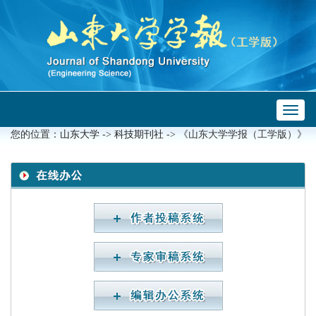
Toggl
 ->