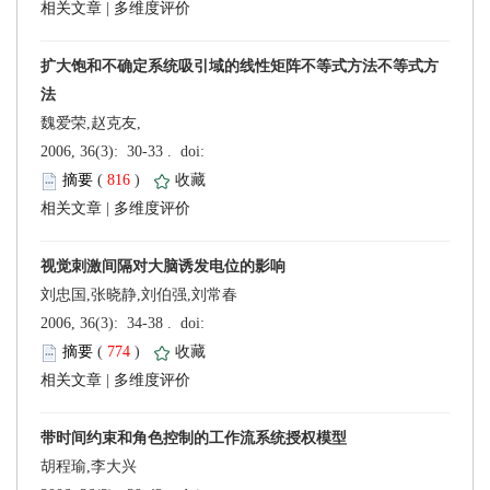
 |
魏爱荣,赵克友,
 (
 )
 |
刘忠国,张晓静,刘伯强,刘常春
 (
 )
 |
胡程瑜,李大兴