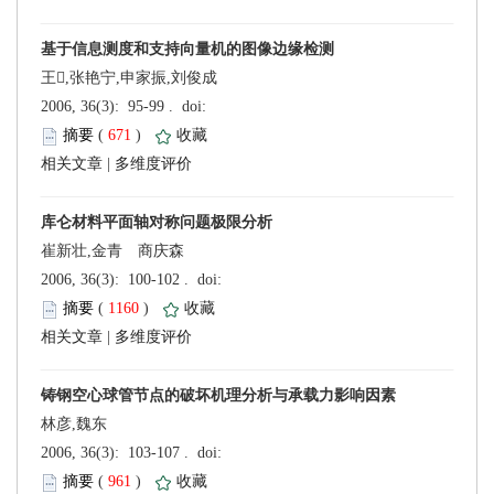
王,张艳宁,申家振,刘俊成
 (
 )
 |
崔新壮,金青 商庆森
 (
 )
 |
林彦,魏东
 (
 )