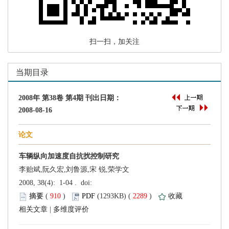
 扫一扫，加关注
李贻斌,阮久宏,刘鲁源,宋 锐,荣学文
 (
 )
 2289
)
 |