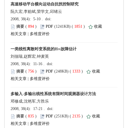
阮久宏,李贻斌,荣学文,邱绪云
 (
 )
 1851
)
 |
刘佃瑞,赵辉宏,钟麦英
 (
 )
 1333
)
 |
邓修成,沈艳军,方胜乐
 (
 )
 2135
)
 |