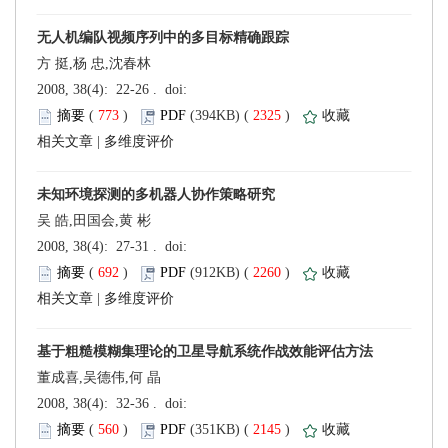
方 挺,杨 忠,沈春林
 (
 )
 2325
)
 |
吴 皓,田国会,黄 彬
 (
 )
 2260
)
 |
董成喜,吴德伟,何 晶
 (
 )
 2145
)