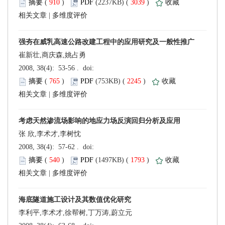
 (
 )
 3039
)
 |
崔新壮,商庆森,姚占勇
 (
 )
 2245
)
 |
张 欣,李术才,李树忱
 (
 )
 1793
)
 |
李利平,李术才,徐帮树,丁万涛,蔚立元