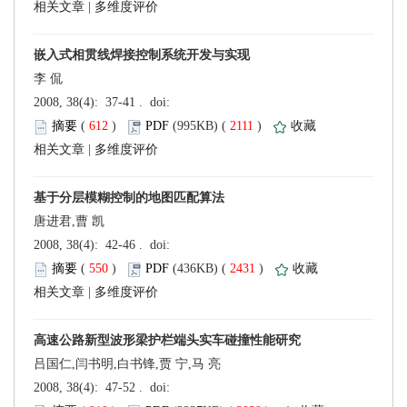
 |
李 侃
 (
 )
 2111
)
 |
唐进君,曹 凯
 (
 )
 2431
)
 |
吕国仁,闫书明,白书锋,贾 宁,马 亮