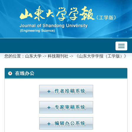
Toggl
 ->