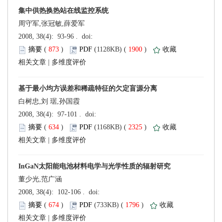
周守军,张冠敏,薛爱军
 (
 )
 1900
)
 |
白树忠,刘 琚,孙国霞
 (
 )
 2325
)
 |
董少光,范广涵
 (
 )
 1796
)
 |