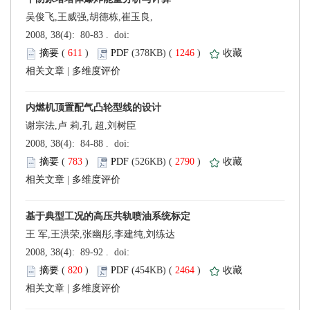
吴俊飞,王威强,胡德栋,崔玉良,
 (
 )
 1246
)
 |
谢宗法,卢 莉,孔 超,刘树臣
 (
 )
 2790
)
 |
王 军,王洪荣,张幽彤,李建纯,刘练达
 (
 )
 2464
)
 |