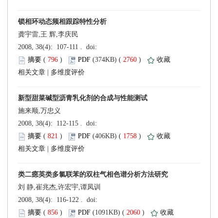
龚宇雷,王 辉,李庆民
 (
 )
 2760
)
 |
施来顺,万忠义
 (
 )
 1758
)
 |
刘 静,崔兆杰,许宏宇,谭凤训
 (
 )
 2060
)