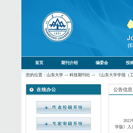
首页
期刊介绍
编委会
投
您的位置：
山东大学
->
科技期刊社
-> 《山东大学学报（
公告信息
2022
学版》入