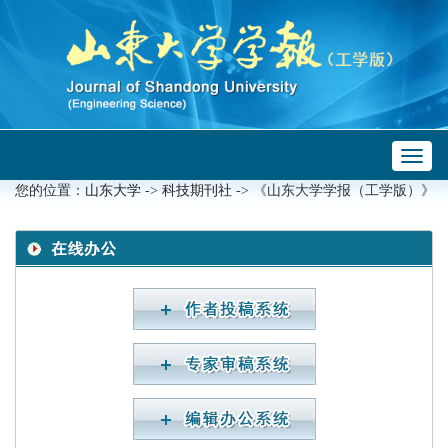
Toggl
naviga
您的位置：
山东大学
->
科技期刊社
-> 《山东大学学报（工学版）》