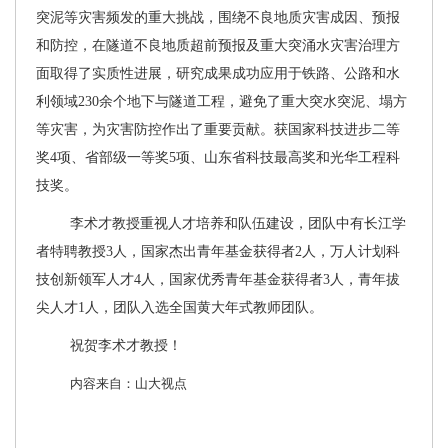
突泥等灾害频发的重大挑战，围绕不良地质灾害成因、预报
和防控，在隧道不良地质超前预报及重大突涌水灾害治理方
面取得了实质性进展，研究成果成功应用于铁路、公路和水
利领域
230余个地下与隧道工程，避免了重大突水突泥、塌方
等灾害，为灾害防控作出了重要贡献。获国家科技进步二等
奖4项、省部级一等奖5项、山东省科技最高奖和光华工程科
技奖。
李术才教授重视人才培养和队伍建设，团队中有长江学
者特聘教授
3人，国家杰出青年基金获得者2人，万人计划科
技创新领军人才4人，国家优秀青年基金获得者3人，青年拔
尖人才1人，团队入选全国黄大年式教师团队。
祝贺李术才教授！
内容来自：山大视点