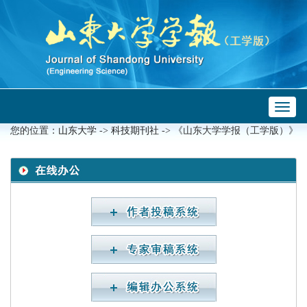
Toggl
naviga
您的位置：
山东大学
->
科技期刊社
-> 《山东大学学报（工学版）》