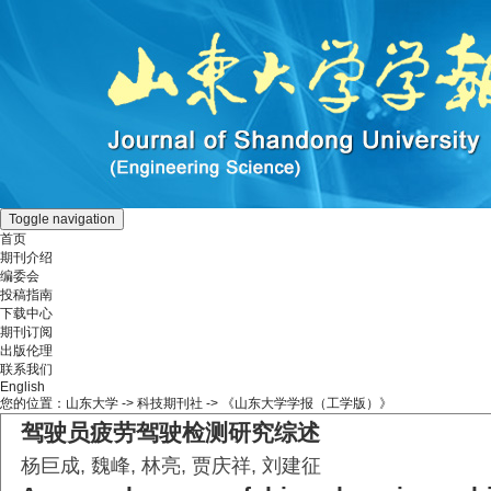
Toggle navigation
首页
期刊介绍
编委会
投稿指南
下载中心
期刊订阅
出版伦理
联系我们
English
您的位置：
山东大学
->
科技期刊社
-> 《山东大学学报（工学版）》
驾驶员疲劳驾驶检测研究综述
杨巨成, 魏峰, 林亮, 贾庆祥, 刘建征