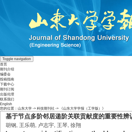
Toggle navigation
首页
期刊介绍
编委会
投稿指南
下载中心
期刊订阅
出版伦理
联系我们
English
您的位置：
山东大学
->
科技期刊社
-> 《山东大学学报（工学版）》
基于节点多阶邻居递阶关联贡献度的重要性辨
胡钢, 王乐萌, 卢志宇, 王琴, 徐翔