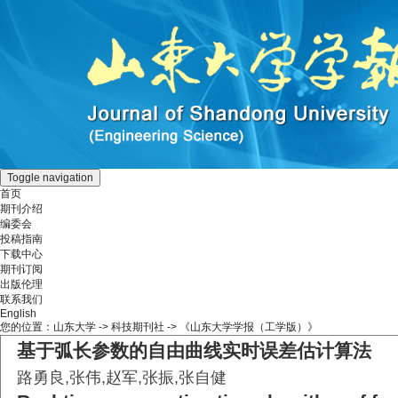
Toggle navigation
首页
期刊介绍
编委会
投稿指南
下载中心
期刊订阅
出版伦理
联系我们
English
您的位置：
山东大学
->
科技期刊社
-> 《山东大学学报（工学版）》
基于弧长参数的自由曲线实时误差估计算法
路勇良,张伟,赵军,张振,张自健