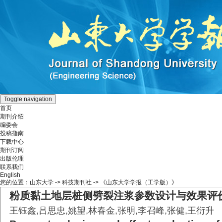
Toggle navigation
首页
期刊介绍
编委会
投稿指南
下载中心
期刊订阅
出版伦理
联系我们
English
您的位置：
山东大学
->
科技期刊社
-> 《山东大学学报（工学版）》
粉质黏土地层桩侧劈裂注浆参数设计与效果评
王钰鑫,吕思忠,姚望,林春金,张明,李召峰,张健,王衍升