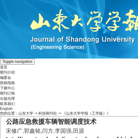
Toggle navigation
首页
期刊介绍
编委会
投稿指南
下载中心
期刊订阅
出版伦理
联系我们
English
您的位置：
山东大学
->
科技期刊社
-> 《山东大学学报（工学版）》
公路应急救援车辆智能调度技术
宋修广,郭鑫铭,闫方,李国强,田源