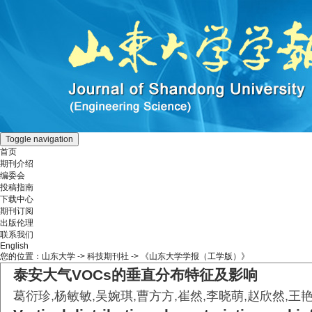
Toggle navigation
首页
期刊介绍
编委会
投稿指南
下载中心
期刊订阅
出版伦理
联系我们
English
您的位置：
山东大学
->
科技期刊社
-> 《山东大学学报（工学版）》
泰安大气VOCs的垂直分布特征及影响
葛衍珍,杨敏敏,吴婉琪,曹方方,崔然,李晓萌,赵欣然,王