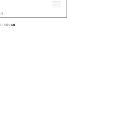
362
.edu.cn