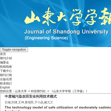
Toggle navigation
首页
期刊介绍
编委会
投稿指南
下载中心
期刊订阅
出版伦理
联系我们
English
您的位置：
山东大学
->
科技期刊社
-> 《山东大学学报（工学版）》
中度镉污染农田安全利用技术模式
吕城,刘倩,王坤,黄现民,于小晶,戴九兰
The technology model of safe utilization of moderately cadm