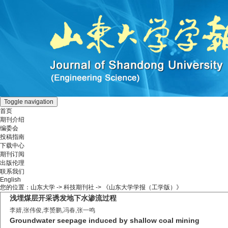
Toggle navigation
首页
期刊介绍
编委会
投稿指南
下载中心
期刊订阅
出版伦理
联系我们
English
您的位置：
山东大学
->
科技期刊社
-> 《山东大学学报（工学版）》
浅埋煤层开采诱发地下水渗流过程
李婧,张伟俊,李赟鹏,冯春,张一鸣
Groundwater seepage induced by shallow coal mining