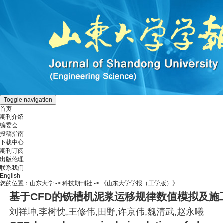
Toggle navigation
首页
期刊介绍
编委会
投稿指南
下载中心
期刊订阅
出版伦理
联系我们
English
您的位置：
山东大学
->
科技期刊社
-> 《山东大学学报（工学版）》
基于CFD的铣槽机泥浆运移规律数值模拟及施
刘祥坤,李树忱,王修伟,田野,许京伟,魏清武,赵永曦