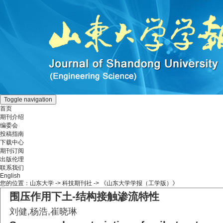
Toggle navigation
首页
期刊介绍
编委会
投稿指南
下载中心
期刊订阅
出版伦理
联系我们
English
您的位置：
山东大学
->
科技期刊社
-> 《山东大学学报（工学版）》
围压作用下土-结构接触渗流特性
刘健,杨浩,崔晓琳