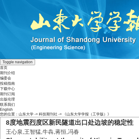
Toggle navigation
首页
期刊介绍
编委会
投稿指南
下载中心
期刊订阅
出版伦理
联系我们
English
您的位置：
山东大学
->
科技期刊社
-> 《山东大学学报（工学版）》
8度地震烈度区新民隧道出口处边坡的稳定性
王心泉,王智猛,牛犇,蒋恒,冯春