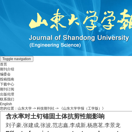
Toggle navigation
首页
期刊介绍
编委会
投稿指南
下载中心
期刊订阅
出版伦理
联系我们
English
您的位置：
山东大学
->
科技期刊社
-> 《山东大学学报（工学版）》
含水率对土钉锚固土体抗剪性能影响
刘子豪,张建成,张波,范志鑫,李成新,杨惠茗,李景龙