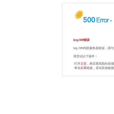
http500错误
http 500内部服务器错误，
请尝试以下操作：
·打开
主页
，然后查找指向您感
·单击
后退
链接，尝试其他链接