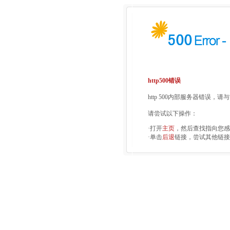
http500错误
http 500内部服务器错误，
请尝试以下操作：
·打开
主页
，然后查找指向您感
·单击
后退
链接，尝试其他链接