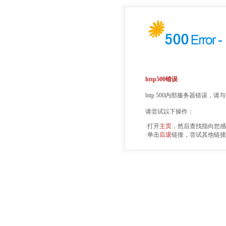
http500错误
http 500内部服务器错误，
请尝试以下操作：
·打开
主页
，然后查找指向您感
·单击
后退
链接，尝试其他链接