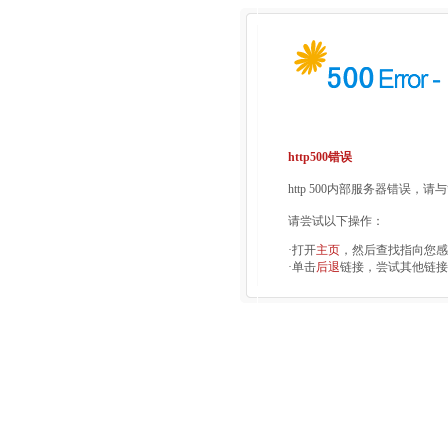
http500错误
http 500内部服务器错误，
请尝试以下操作：
·打开
主页
，然后查找指向您感
·单击
后退
链接，尝试其他链接