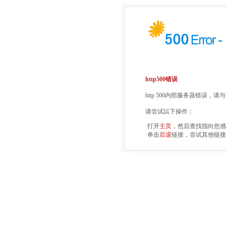
http500错误
http 500内部服务器错误，
请尝试以下操作：
·打开
主页
，然后查找指向您感
·单击
后退
链接，尝试其他链接