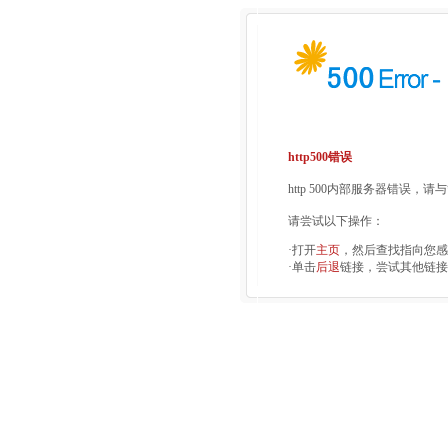
http500错误
http 500内部服务器错误，
请尝试以下操作：
·打开
主页
，然后查找指向您感
·单击
后退
链接，尝试其他链接