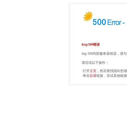
http500错误
http 500内部服务器错误，
请尝试以下操作：
·打开
主页
，然后查找指向您感
·单击
后退
链接，尝试其他链接