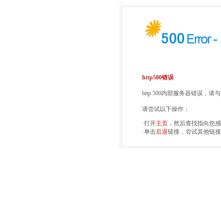
http500错误
http 500内部服务器错误，
请尝试以下操作：
·打开
主页
，然后查找指向您感
·单击
后退
链接，尝试其他链接