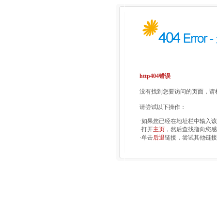
http404错误
没有找到您要访问的页面，请检
请尝试以下操作：
·如果您已经在地址栏中输入
·打开
主页
，然后查找指向您感
·单击
后退
链接，尝试其他链接