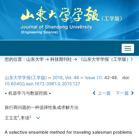
Togg
navig
您的位置：
山东大学
->
科技期刊社
-> 《山东大学学报（工学版）》
山东大学学报(工学版)
››
2016
,
Vol. 46
››
Issue (1)
: 42-48.
doi:
10.6040/j.issn.1672-3961.0.2015.127
• 机器学习与数据挖掘 •
上一篇
下一篇
旅行商问题的一种选择性集成求解方法
1
2
王立宏
,李强
A selective ensemble method for traveling salesman problems