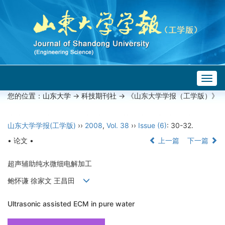
Togg
navig
您的位置：
山东大学
->
科技期刊社
-> 《山东大学学报（工学版）》
山东大学学报(工学版)
››
2008
,
Vol. 38
››
Issue (6)
: 30-32.
• 论文 •
上一篇
下一篇
超声辅助纯水微细电解加工
鲍怀谦 徐家文 王昌田
Ultrasonic assisted ECM in pure water