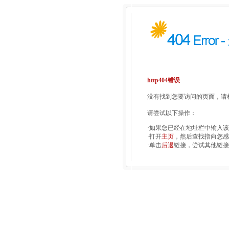
http404错误
没有找到您要访问的页面，请检
请尝试以下操作：
·如果您已经在地址栏中输入
·打开
主页
，然后查找指向您感
·单击
后退
链接，尝试其他链接