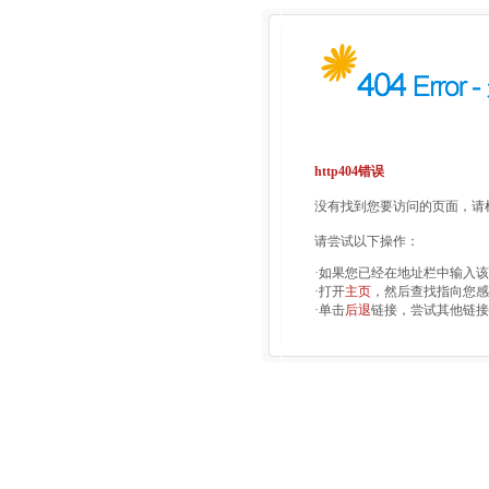
http404错误
没有找到您要访问的页面，请检
请尝试以下操作：
·如果您已经在地址栏中输入
·打开
主页
，然后查找指向您感
·单击
后退
链接，尝试其他链接