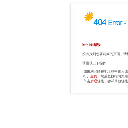
http404错误
没有找到您要访问的页面，请检
请尝试以下操作：
·如果您已经在地址栏中输入
·打开
主页
，然后查找指向您感
·单击
后退
链接，尝试其他链接