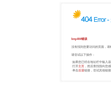
http404错误
没有找到您要访问的页面，请检
请尝试以下操作：
·如果您已经在地址栏中输入
·打开
主页
，然后查找指向您感
·单击
后退
链接，尝试其他链接