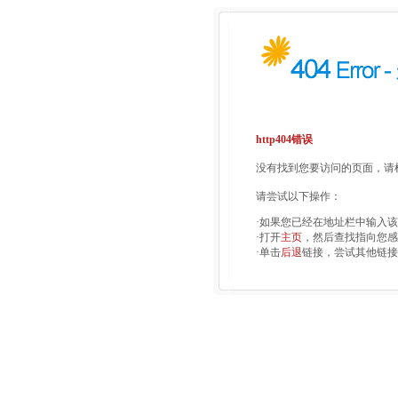
http404错误
没有找到您要访问的页面，请检
请尝试以下操作：
·如果您已经在地址栏中输入
·打开
主页
，然后查找指向您感
·单击
后退
链接，尝试其他链接