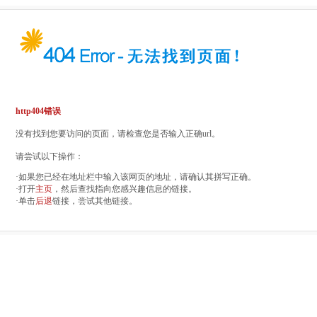
http404错误
没有找到您要访问的页面，请检查您是否输入正确url。
请尝试以下操作：
·如果您已经在地址栏中输入该网页的地址，请确认其拼写正确。
·打开
主页
，然后查找指向您感兴趣信息的链接。
·单击
后退
链接，尝试其他链接。