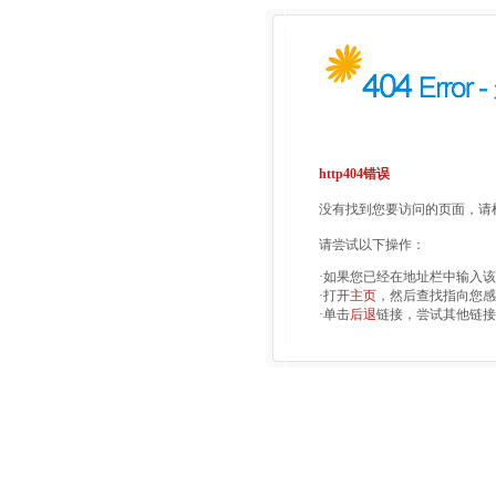
http404错误
没有找到您要访问的页面，请检
请尝试以下操作：
·如果您已经在地址栏中输入
·打开
主页
，然后查找指向您感
·单击
后退
链接，尝试其他链接